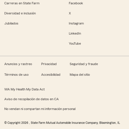
Carreras en State Farm
Facebook
Diversidad e inclusión
X
Jubilados
Instagram
LinkedIn
YouTube
Anuncios y rastreo
Privacidad
Seguridad y fraude
Términos de uso
Accesibilidad
Mapa del sitio
WA My Health My Data Act
Aviso de recopilación de datos en CA
No vendan ni compartan mi información personal
© Copyright
2026
, State Farm Mutual Automobile Insurance Company, Bloomington, IL