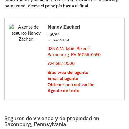
motocicletas y vehículos todoterreno. State Farm está aquí
para usted, desde el principio hasta el final.
Nancy Zacherl
FSCP®
Lic: PA-353834
435 A W Main Street
Saxonburg, PA 16056-0550
opens in new window
724-352-2000
Sitio web del agente
Email al agente
Obtener una cotización
Agente de texto
Seguros de vivienda y de propiedad en
Saxonburg, Pennsylvania