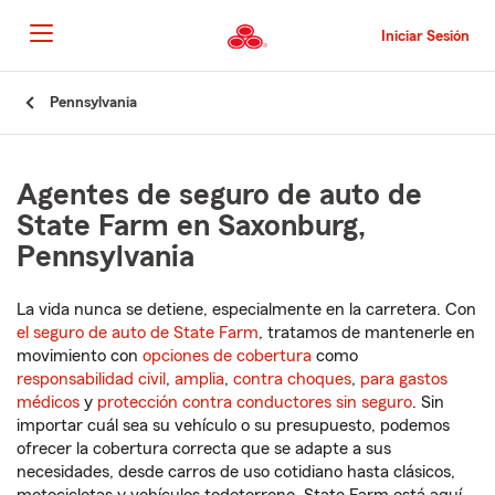
Pasar
al
Iniciar Sesión
contenido
principal
Comienzo
Pennsylvania
del
contenido
principal
Agentes de seguro de auto de
State Farm en Saxonburg,
Pennsylvania
La vida nunca se detiene, especialmente en la carretera. Con
el seguro de auto de State Farm
, tratamos de mantenerle en
movimiento con
opciones de cobertura
como
responsabilidad civil
,
amplia
,
contra choques
,
para gastos
médicos
y
protección contra conductores sin seguro
. Sin
importar cuál sea su vehículo o su presupuesto, podemos
ofrecer la cobertura correcta que se adapte a sus
necesidades, desde carros de uso cotidiano hasta clásicos,