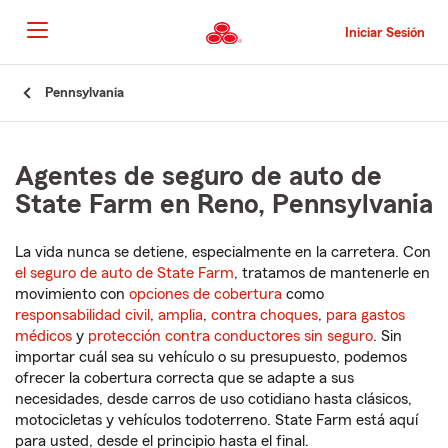
Pasar
al
Iniciar Sesión
contenido
principal
Comienzo
Pennsylvania
del
contenido
principal
Agentes de seguro de auto de
State Farm en Reno, Pennsylvania
La vida nunca se detiene, especialmente en la carretera. Con
el seguro de auto de State Farm
, tratamos de mantenerle en
movimiento con
opciones de cobertura
como
responsabilidad civil
,
amplia
,
contra choques
,
para gastos
médicos
y
protección contra conductores sin seguro
. Sin
importar cuál sea su vehículo o su presupuesto, podemos
ofrecer la cobertura correcta que se adapte a sus
necesidades, desde carros de uso cotidiano hasta clásicos,
motocicletas y vehículos todoterreno. State Farm está aquí
para usted, desde el principio hasta el final.