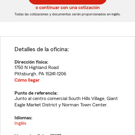
5
5
o continuar con una cotización
dígitos
dígitos
Todas las cotizaciones y documentos serán proporcionados en inglés.
Detalles de la oficina:
Dirección física:
1750 N Highland Road
Pittsburgh
,
PA
15241-1206
Cómo llegar
Punto de referencia:
Junto al centro comercial South Hills Village, Giant
Eagle Market District y Norman Town Center.
Idiomas:
Inglés