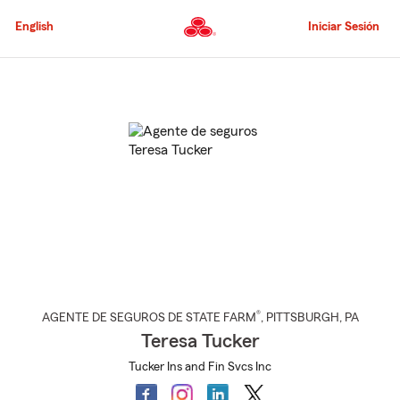
Pasar
al
English
Iniciar Sesión
contenido
principal
Comienzo
del
contenido
principal
®
AGENTE DE SEGUROS DE STATE FARM
,
PITTSBURGH
, PA
Teresa Tucker
Tucker Ins and Fin Svcs Inc