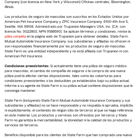
Company (con licencia en New York y Wisconsin) Oficinas centrales, Bloomington,
Illinois.
Los productos de seguro de mascotas son suscritos en los Estados Unidos por
American Pet Insurance Company y ZPIC Insurance Company, 6100-4th Ave S,
Seattle, WA 98108. Administrado por Trupanion Managers USA, Inc. (CA: con
licencia No. 0G22803, NPN 9588590). Se aplican términos y condiciones, revise la
póliza completa
en la página web de Trupanion para obtener detalles. State Farm
Mutual Automobile Insurance Company, sus subsidiarias y afiliadas no ofrecen ni
son responsables financieramente por los productos de seguro de mascotas.
State Farm es una entidad independiente y no está afiliada con Trupanion ni con
American Pet Insurance.
Condiciones preexistentes:
Si actualmente tiene una póliza de seguro médico
para mascotas, el cambio de compañía de seguros o la compra de una nueva
póliza podría afectar ciertas disposiciones, tales como las coberturas para
condiciones preexistentes o los deducibles ya establecidos bajo su póliza actual.
Informe a su agente de State Farm si su póliza actual contiene disposiciones que le
convenga mantener.
State Farm (incluyendo State Farm Mutual Automobile Insurance Company y sus
subsidiarias y afiliadas) no se hace responsable y no respalda ni aprueba, implícita
ni explícitamente, el contenido de ningún sitio de terceros al que se haga referencia
en este material. Los productos y servicios son ofrecidos por terceros y State
Farm no garantiza la mercantabilidad, la idoneidad ni la calidad de los productos y
servicios de terceros.
Beneficio disponible para los clientes de State Farm que han comprado una nueva