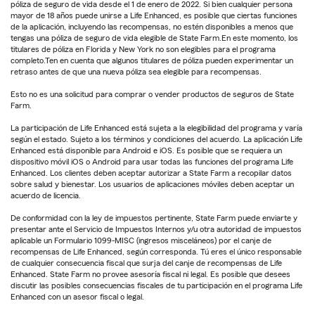
póliza de seguro de vida desde el 1 de enero de 2022. Si bien cualquier persona
mayor de 18 años puede unirse a Life Enhanced, es posible que ciertas funciones
de la aplicación, incluyendo las recompensas, no estén disponibles a menos que
tengas una póliza de seguro de vida elegible de State Farm.En este momento, los
titulares de póliza en Florida y New York no son elegibles para el programa
completo.Ten en cuenta que algunos titulares de póliza pueden experimentar un
retraso antes de que una nueva póliza sea elegible para recompensas.
Esto no es una solicitud para comprar o vender productos de seguros de State
Farm.
La participación de Life Enhanced está sujeta a la elegibilidad del programa y varía
según el estado. Sujeto a los términos y condiciones del acuerdo. La aplicación Life
Enhanced está disponible para Android e iOS. Es posible que se requiera un
dispositivo móvil iOS o Android para usar todas las funciones del programa Life
Enhanced. Los clientes deben aceptar autorizar a State Farm a recopilar datos
sobre salud y bienestar. Los usuarios de aplicaciones móviles deben aceptar un
acuerdo de licencia.
De conformidad con la ley de impuestos pertinente, State Farm puede enviarte y
presentar ante el Servicio de Impuestos Internos y/u otra autoridad de impuestos
aplicable un Formulario 1099-MISC (ingresos misceláneos) por el canje de
recompensas de Life Enhanced, según corresponda. Tú eres el único responsable
de cualquier consecuencia fiscal que surja del canje de recompensas de Life
Enhanced. State Farm no provee asesoría fiscal ni legal. Es posible que desees
discutir las posibles consecuencias fiscales de tu participación en el programa Life
Enhanced con un asesor fiscal o legal.