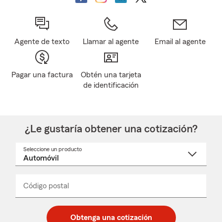
Agente de texto
Llamar al agente
Email al agente
Pagar una factura
Obtén una tarjeta
de identificación
¿Le gustaría obtener una cotización?
Seleccione un producto
Seleccione
un
nombre
de
producto
del
Código postal
Ingresa
Ingresa
_____
menú
un
un
desplegable
código
código
postal
postal
Obtenga una cotización
de
de