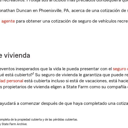
 recreativos. Proteja sus artículos más preciados dondequiera qu
nathan Duncan en Phoenixville, PA, acerca de una cotización de s
n agente
para obtener una cotización de seguro de vehículos recre
e vivienda
eventos inesperados que la vida le pueda presentar con el
seguro 
1
ué está cubierto?
Su seguro de vivienda le garantiza que puede re
dad personal
está cubierta incluso si está de vacaciones, está haci
propietarios de vivienda eligen a State Farm como su compañía 
 ayudará a comenzar después de que haya completado una cotizac
completa de la propiedad cubierta y de las pérdidas cubiertas.
y State Farm Archive.