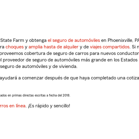
n State Farm y obtenga
el seguro de automóviles
en Phoenixville, P
tra
choques
y
amplia hasta de alquiler
y de
viajes compartidos
. Si
s proveemos cobertura de seguro de carros para nuevos conductores
l proveedor de seguro de automóviles más grande en los Estados
seguro de automóviles y de vivienda.
 ayudará a comenzar después de que haya completado una cotizaci
sados en primas directas escritas a fecha del 2018.
rros en línea
. ¡Es rápido y sencillo!