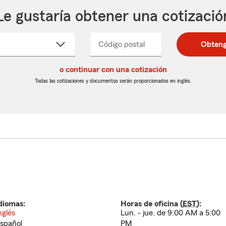
Le gustaría obtener una cotizació
cione
Código postal
Ingresa
Ingresa
Obteng
_____
un
un
re
código
código
cto
o continuar con una cotización
postal
postal
de
de
Todas las cotizaciones y documentos serán proporcionados en inglés.
egable
5
5
dígitos
dígitos
diomas:
Horas de oficina (
EST
):
nglés
Lun. - jue. de 9:00 AM a 5:00
spañol
PM