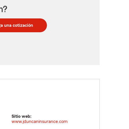
n?
a una cotización
Sitio web:
www.jduncaninsurance.com