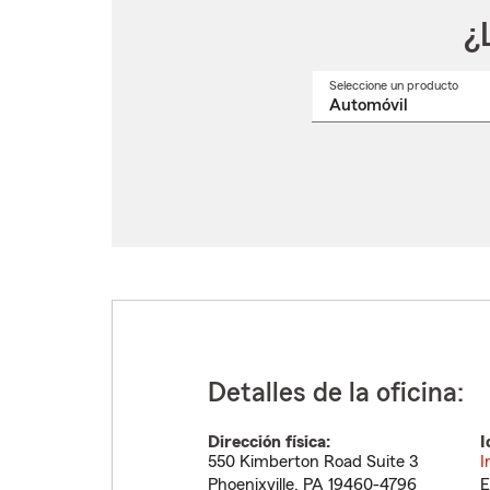
¿
Seleccione un producto
Selec
un
nomb
de
produ
del
menú
despl
Detalles de la oficina:
Dirección física:
I
550 Kimberton Road Suite 3
I
Phoenixville
,
PA
19460-4796
E