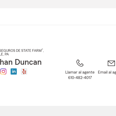
Pasar
al
contenido
principal
®
SEGUROS DE STATE FARM
,
LE
, PA
than Duncan
Llamar al agente
Email al a
610-482-4017