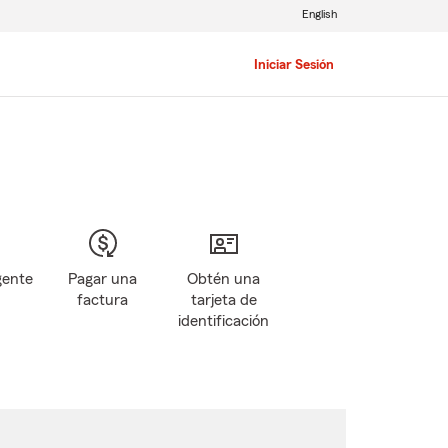
English
Iniciar Sesión
gente
Pagar una
Obtén una
factura
tarjeta de
identificación