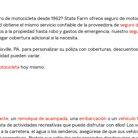
ro de motocicleta desde 1962? State Farm ofrece seguro de motoci
 obtiene el mismo servicio confiable de la proveedora de
seguro 
os a la propiedad hasta robo y gastos de emergencia, nuestro
segu
gar cobertura adicional si la necesita.
ville, PA, para personalizar su póliza con coberturas, descuento
ilidad pueden variar.
tocicleta
hoy mismo.
ante
, un
remolque de acampada
, una
embarcación
o un
vehículo 
ista de actividades recreativas que puede disfrutar con ellos! Los 
a la carretera, el agua o los senderos, asegúrese de que sus vehí