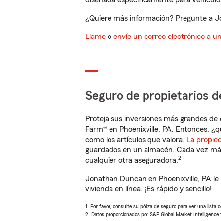
diseñada específicamente para vehículos
¿Quiere más información? Pregunte a Jo
Llame
o
envíe un correo electrónico a u
Seguro de propietarios d
Proteja sus inversiones más grandes de 
Farm® en Phoenixville, PA. Entonces, ¿q
como los artículos que valora.
La propie
guardados en un almacén. Cada vez más 
2
cualquier otra aseguradora.
Jonathan Duncan en Phoenixville, PA le
vivienda en línea. ¡Es rápido y sencillo!
1. Por favor, consulte su póliza de seguro para ver una lista 
2. Datos proporcionados por S&P Global Market Intelligence 