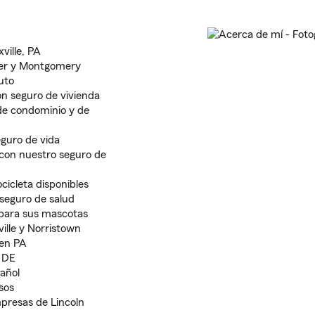
ville, PA
ter y Montgomery
uto
n seguro de vivienda
de condominio y de
eguro de vida
con nuestro seguro de
icleta disponibles
seguro de salud
para sus mascotas
ille y Norristown
 en PA
y DE
pañol
sos
presas de Lincoln