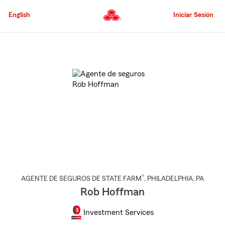
Pasar
al
English
Iniciar Sesión
contenido
principal
Comienzo
del
contenido
principal
®
AGENTE DE SEGUROS DE STATE FARM
,
PHILADELPHIA
, PA
Rob Hoffman
Investment Services