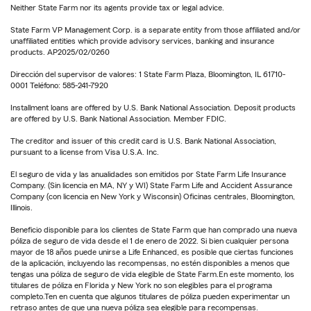
Neither State Farm nor its agents provide tax or legal advice.
State Farm VP Management Corp. is a separate entity from those affiliated and/or
unaffiliated entities which provide advisory services, banking and insurance
products. AP2025/02/0260
Dirección del supervisor de valores: 1 State Farm Plaza, Bloomington, IL 61710-
0001 Teléfono: 585-241-7920
Installment loans are offered by U.S. Bank National Association. Deposit products
are offered by U.S. Bank National Association. Member FDIC.
The creditor and issuer of this credit card is U.S. Bank National Association,
pursuant to a license from Visa U.S.A. Inc.
El seguro de vida y las anualidades son emitidos por State Farm Life Insurance
Company. (Sin licencia en MA, NY y WI) State Farm Life and Accident Assurance
Company (con licencia en New York y Wisconsin) Oficinas centrales, Bloomington,
Illinois.
Beneficio disponible para los clientes de State Farm que han comprado una nueva
póliza de seguro de vida desde el 1 de enero de 2022. Si bien cualquier persona
mayor de 18 años puede unirse a Life Enhanced, es posible que ciertas funciones
de la aplicación, incluyendo las recompensas, no estén disponibles a menos que
tengas una póliza de seguro de vida elegible de State Farm.En este momento, los
titulares de póliza en Florida y New York no son elegibles para el programa
completo.Ten en cuenta que algunos titulares de póliza pueden experimentar un
retraso antes de que una nueva póliza sea elegible para recompensas.