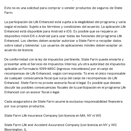
Esto no es una solicitud para comprar o vender productos de seguros de State
Farm.
La participación de Life Enhanced está sujeta a la elegibilidad del programa y varía
según el estado. Sujeto a los términos y condiciones del acuerdo. La aplicación Life
Enhanced está disponible para Android e iOS. Es posible que se requiera un
dispositivo móvil iOS o Android para usar todas las funciones del programa Life
Enhanced. Los clientes deben aceptar autorizar a State Farm a recopilar datos
sobre salud y bienestar. Los usuarios de aplicaciones móviles deben aceptar un
acuerdo de licencia.
De conformidad con la ley de impuestos pertinente, State Farm puede enviarte y
presentar ante el Servicio de Impuestos Internos y/u otra autoridad de impuestos
aplicable un Formulario 1099-MISC (ingresos misceláneos) por el canje de
recompensas de Life Enhanced, según corresponda. Tú eres el único responsable
de cualquier consecuencia fiscal que surja del canje de recompensas de Life
Enhanced. State Farm no provee asesoría fiscal ni legal. Es posible que desees
discutir las posibles consecuencias fiscales de tu participación en el programa Life
Enhanced con un asesor fiscal o legal.
Cada aseguradora de State Farm asume la exclusiva responsabilidad financiera
por sus propios productos.
State Farm Life Insurance Company (sin licencia en MA, NY ni WI)
State Farm Life and Accident Assurance Company (con licencia en NY y WI)
Bloomington, IL