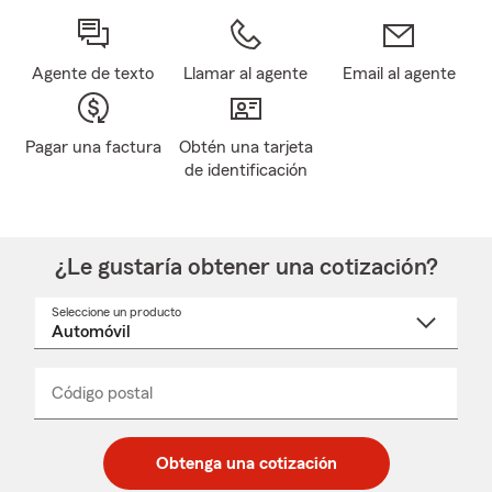
Agente de texto
Llamar al agente
Email al agente
Pagar una factura
Obtén una tarjeta
de identificación
¿Le gustaría obtener una cotización?
Seleccione un producto
Seleccione
un
nombre
de
producto
del
Código postal
Ingresa
Ingresa
_____
menú
un
un
desplegable
código
código
postal
postal
Obtenga una cotización
de
de