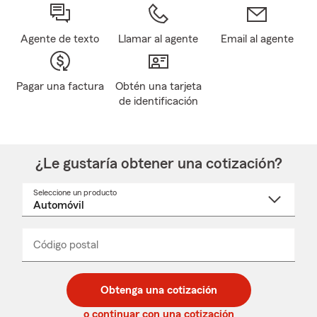
Agente de texto
Llamar al agente
Email al agente
Pagar una factura
Obtén una tarjeta
de identificación
¿Le gustaría obtener una cotización?
Seleccione un producto
Seleccione
un
nombre
de
producto
del
Código postal
Ingresa
Ingresa
_____
menú
un
un
desplegable
código
código
postal
postal
Obtenga una cotización
de
de
5
5
o continuar con una cotización