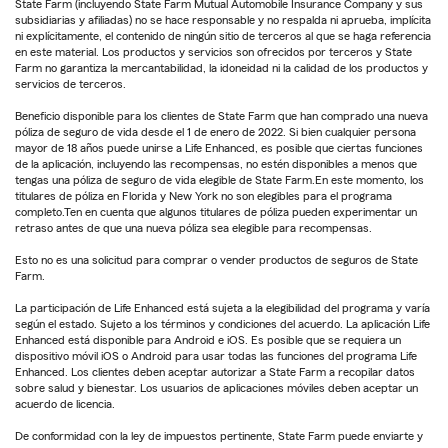
State Farm (incluyendo State Farm Mutual Automobile Insurance Company y sus
subsidiarias y afiliadas) no se hace responsable y no respalda ni aprueba, implícita
ni explícitamente, el contenido de ningún sitio de terceros al que se haga referencia
en este material. Los productos y servicios son ofrecidos por terceros y State
Farm no garantiza la mercantabilidad, la idoneidad ni la calidad de los productos y
servicios de terceros.
Beneficio disponible para los clientes de State Farm que han comprado una nueva
póliza de seguro de vida desde el 1 de enero de 2022. Si bien cualquier persona
mayor de 18 años puede unirse a Life Enhanced, es posible que ciertas funciones
de la aplicación, incluyendo las recompensas, no estén disponibles a menos que
tengas una póliza de seguro de vida elegible de State Farm.En este momento, los
titulares de póliza en Florida y New York no son elegibles para el programa
completo.Ten en cuenta que algunos titulares de póliza pueden experimentar un
retraso antes de que una nueva póliza sea elegible para recompensas.
Esto no es una solicitud para comprar o vender productos de seguros de State
Farm.
La participación de Life Enhanced está sujeta a la elegibilidad del programa y varía
según el estado. Sujeto a los términos y condiciones del acuerdo. La aplicación Life
Enhanced está disponible para Android e iOS. Es posible que se requiera un
dispositivo móvil iOS o Android para usar todas las funciones del programa Life
Enhanced. Los clientes deben aceptar autorizar a State Farm a recopilar datos
sobre salud y bienestar. Los usuarios de aplicaciones móviles deben aceptar un
acuerdo de licencia.
De conformidad con la ley de impuestos pertinente, State Farm puede enviarte y