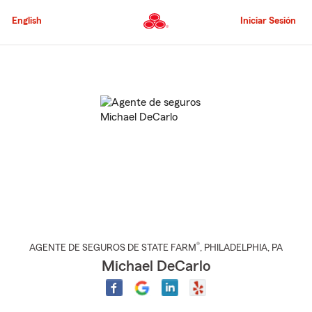
Pasar
al
English
Iniciar Sesión
contenido
principal
Comienzo
del
contenido
principal
®
AGENTE DE SEGUROS DE STATE FARM
,
PHILADELPHIA
, PA
Michael DeCarlo