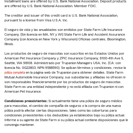
Installment loans are offered by U.S. Bank National Association. Deposit products
are offered by U.S. Bank National Association. Member FDIC.
The creditor and issuer of this credit card is U.S. Bank National Association,
pursuant to a license from Visa U.S.A. Inc.
El seguro de vida y las anualidades son emitidos por State Farm Life Insurance
Company. (Sin licencia en MA, NY y WI) State Farm Life and Accident Assurance
Company (con licencia en New York y Wisconsin) Oficinas centrales, Bloomington,
Illinois.
Los productos de seguro de mascotas son suscritos en los Estados Unidos por
American Pet Insurance Company y ZPIC Insurance Company, 6100-4th Ave S,
Seattle, WA 98108. Administrado por Trupanion Managers USA, Inc. (CA: con
licencia No. 0G22803, NPN 9588590). Se aplican términos y condiciones, revise la
póliza completa
en la página web de Trupanion para obtener detalles. State Farm
Mutual Automobile Insurance Company, sus subsidiarias y afiliadas no ofrecen ni
son responsables financieramente por los productos de seguro de mascotas.
State Farm es una entidad independiente y no está afiliada con Trupanion ni con
American Pet Insurance.
Condiciones preexistentes:
Si actualmente tiene una póliza de seguro médico
para mascotas, el cambio de compañía de seguros o la compra de una nueva
póliza podría afectar ciertas disposiciones, tales como las coberturas para
condiciones preexistentes o los deducibles ya establecidos bajo su póliza actual.
Informe a su agente de State Farm si su póliza actual contiene disposiciones que le
convenga mantener.