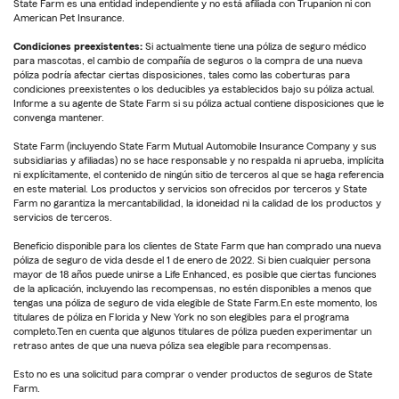
State Farm es una entidad independiente y no está afiliada con Trupanion ni con
American Pet Insurance.
Condiciones preexistentes:
Si actualmente tiene una póliza de seguro médico
para mascotas, el cambio de compañía de seguros o la compra de una nueva
póliza podría afectar ciertas disposiciones, tales como las coberturas para
condiciones preexistentes o los deducibles ya establecidos bajo su póliza actual.
Informe a su agente de State Farm si su póliza actual contiene disposiciones que le
convenga mantener.
State Farm (incluyendo State Farm Mutual Automobile Insurance Company y sus
subsidiarias y afiliadas) no se hace responsable y no respalda ni aprueba, implícita
ni explícitamente, el contenido de ningún sitio de terceros al que se haga referencia
en este material. Los productos y servicios son ofrecidos por terceros y State
Farm no garantiza la mercantabilidad, la idoneidad ni la calidad de los productos y
servicios de terceros.
Beneficio disponible para los clientes de State Farm que han comprado una nueva
póliza de seguro de vida desde el 1 de enero de 2022. Si bien cualquier persona
mayor de 18 años puede unirse a Life Enhanced, es posible que ciertas funciones
de la aplicación, incluyendo las recompensas, no estén disponibles a menos que
tengas una póliza de seguro de vida elegible de State Farm.En este momento, los
titulares de póliza en Florida y New York no son elegibles para el programa
completo.Ten en cuenta que algunos titulares de póliza pueden experimentar un
retraso antes de que una nueva póliza sea elegible para recompensas.
Esto no es una solicitud para comprar o vender productos de seguros de State
Farm.