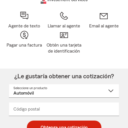
Agente de texto
Llamar al agente
Email al agente
Pagar una factura
Obtén una tarjeta
de identificación
¿Le gustaría obtener una cotización?
Seleccione un producto
Seleccione
un
nombre
de
producto
del
Código postal
Ingresa
Ingresa
_____
menú
un
un
desplegable
código
código
postal
postal
Obtenga una cotización