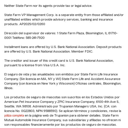
Neither State Farm nor its agents provide tax or legal advice.
State Farm VP Management Corp. is a separate entity from those affiliated and/or
unaffiliated entities which provide advisory services, banking and insurance
products. AP2025/02/0260
Dirección del supervisor de valores: 1 State Farm Plaza, Bloomington, IL 61710-
0001 Teléfono: 585-241-7920
Installment loans are offered by U.S. Bank National Association. Deposit products
are offered by U.S. Bank National Association. Member FDIC.
The creditor and issuer of this credit card is U.S. Bank National Association,
pursuant to a license from Visa U.S.A. Inc.
El seguro de vida y las anualidades son emitidos por State Farm Life Insurance
Company. (Sin licencia en MA, NY y WI) State Farm Life and Accident Assurance
Company (con licencia en New York y Wisconsin) Oficinas centrales, Bloomington,
Illinois.
Los productos de seguro de mascotas son suscritos en los Estados Unidos por
American Pet Insurance Company y ZPIC Insurance Company, 6100-4th Ave S,
Seattle, WA 98108. Administrado por Trupanion Managers USA, Inc. (CA: con
licencia No. 0G22803, NPN 9588590). Se aplican términos y condiciones, revise la
póliza completa
en la página web de Trupanion para obtener detalles. State Farm
Mutual Automobile Insurance Company, sus subsidiarias y afiliadas no ofrecen ni
son responsables financieramente por los productos de seguro de mascotas.