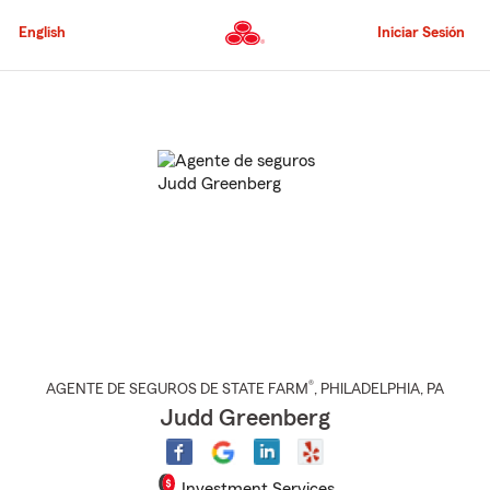
Pasar
al
English
Iniciar Sesión
contenido
principal
Comienzo
del
contenido
principal
®
AGENTE DE SEGUROS DE STATE FARM
,
PHILADELPHIA
, PA
Judd Greenberg
Investment Services