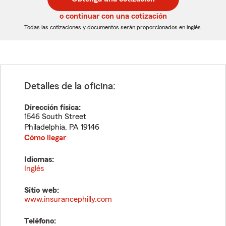
de
de
5
5
o continuar con una cotización
dígitos
dígitos
Todas las cotizaciones y documentos serán proporcionados en inglés.
Detalles de la oficina:
Dirección física:
1546 South Street
Philadelphia
,
PA
19146
Cómo llegar
Idiomas:
Inglés
Sitio web:
www.insurancephilly.com
Teléfono: