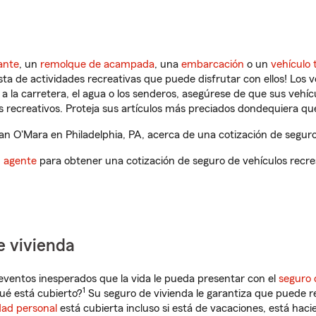
ante
, un
remolque de acampada
, una
embarcación
o un
vehículo 
ista de actividades recreativas que puede disfrutar con ellos! Los 
a la carretera, el agua o los senderos, asegúrese de que sus vehí
 recreativos. Proteja sus artículos más preciados dondequiera qu
 O'Mara en Philadelphia, PA, acerca de una cotización de seguro 
n agente
para obtener una cotización de seguro de vehículos recre
e vivienda
eventos inesperados que la vida le pueda presentar con el
seguro 
1
ué está cubierto?
Su seguro de vivienda le garantiza que puede re
dad personal
está cubierta incluso si está de vacaciones, está haci