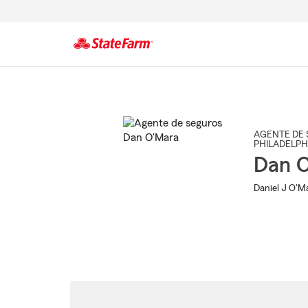
Comienzo
del
contenido
principal
AGENTE DE 
PHILADELPH
Dan 
Daniel J O'Ma