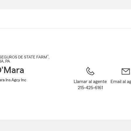
Pasar
al
contenido
principal
®
SEGUROS DE STATE FARM
,
IA
, PA
O'Mara
ra Ins Agcy Inc
Llamar al agente
Email al a
215-425-6161