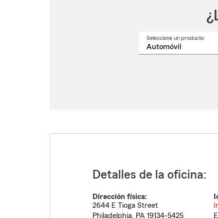
¿
Seleccione un producto
Selec
un
nomb
de
produ
del
menú
despl
Detalles de la oficina:
Dirección física:
I
2644 E Tioga Street
I
Philadelphia
,
PA
19134-5425
E