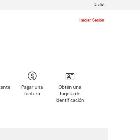
English
Iniciar Sesión
gente
Pagar una
Obtén una
factura
tarjeta de
identificación