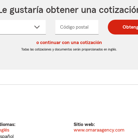
Le gustaría obtener una cotizació
cione
Código postal
Ingresa
Ingresa
Obteng
_____
un
un
re
código
código
cto
o continuar con una cotización
postal
postal
de
de
Todas las cotizaciones y documentos serán proporcionados en inglés.
egable
5
5
dígitos
dígitos
diomas:
Sitio web:
nglés
www.omaraagency.com
spañol