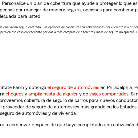
. Personalice un plan de cobertura que ayude a proteger lo que es 
mpensas por manejar de manera segura, opciones para combinar p
adecuada para usted.
 que varían según el estado. Las opciones de cobertura son seleccionadas por el cliente y la disponib
, pero en ese caso el descuento por dos o más compras de diferentes líneas de seguro no aplicará. 
n State Farm y obtenga
el seguro de automóviles
en Philadelphia, P
tra
choques
y
amplia hasta de alquiler
y de
viajes compartidos
. Si
s proveemos cobertura de seguro de carros para nuevos conductores
l proveedor de seguro de automóviles más grande en los Estados
seguro de automóviles y de vivienda.
rá a comenzar después de que haya completado una cotización de 