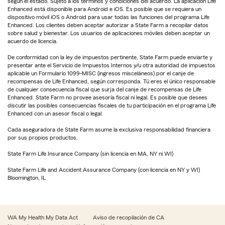
según el estado. Sujeto a los términos y condiciones del acuerdo. La aplicación Life
Enhanced está disponible para Android e iOS. Es posible que se requiera un
dispositivo móvil iOS o Android para usar todas las funciones del programa Life
Enhanced. Los clientes deben aceptar autorizar a State Farm a recopilar datos
sobre salud y bienestar. Los usuarios de aplicaciones móviles deben aceptar un
acuerdo de licencia.
De conformidad con la ley de impuestos pertinente, State Farm puede enviarte y
presentar ante el Servicio de Impuestos Internos y/u otra autoridad de impuestos
aplicable un Formulario 1099-MISC (ingresos misceláneos) por el canje de
recompensas de Life Enhanced, según corresponda. Tú eres el único responsable
de cualquier consecuencia fiscal que surja del canje de recompensas de Life
Enhanced. State Farm no provee asesoría fiscal ni legal. Es posible que desees
discutir las posibles consecuencias fiscales de tu participación en el programa Life
Enhanced con un asesor fiscal o legal.
Cada aseguradora de State Farm asume la exclusiva responsabilidad financiera
por sus propios productos.
State Farm Life Insurance Company (sin licencia en MA, NY ni WI)
State Farm Life and Accident Assurance Company (con licencia en NY y WI)
Bloomington, IL
WA My Health My Data Act
Aviso de recopilación de CA