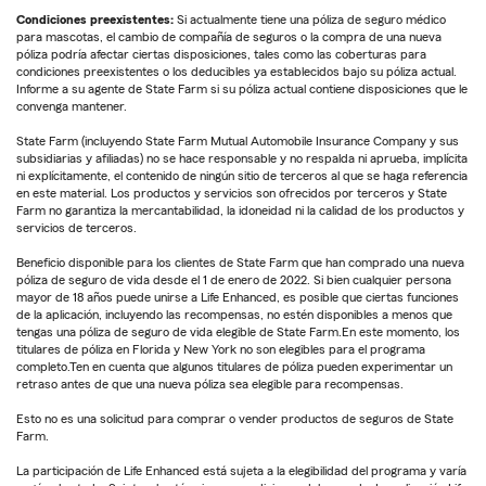
Condiciones preexistentes:
Si actualmente tiene una póliza de seguro médico
para mascotas, el cambio de compañía de seguros o la compra de una nueva
póliza podría afectar ciertas disposiciones, tales como las coberturas para
condiciones preexistentes o los deducibles ya establecidos bajo su póliza actual.
Informe a su agente de State Farm si su póliza actual contiene disposiciones que le
convenga mantener.
State Farm (incluyendo State Farm Mutual Automobile Insurance Company y sus
subsidiarias y afiliadas) no se hace responsable y no respalda ni aprueba, implícita
ni explícitamente, el contenido de ningún sitio de terceros al que se haga referencia
en este material. Los productos y servicios son ofrecidos por terceros y State
Farm no garantiza la mercantabilidad, la idoneidad ni la calidad de los productos y
servicios de terceros.
Beneficio disponible para los clientes de State Farm que han comprado una nueva
póliza de seguro de vida desde el 1 de enero de 2022. Si bien cualquier persona
mayor de 18 años puede unirse a Life Enhanced, es posible que ciertas funciones
de la aplicación, incluyendo las recompensas, no estén disponibles a menos que
tengas una póliza de seguro de vida elegible de State Farm.En este momento, los
titulares de póliza en Florida y New York no son elegibles para el programa
completo.Ten en cuenta que algunos titulares de póliza pueden experimentar un
retraso antes de que una nueva póliza sea elegible para recompensas.
Esto no es una solicitud para comprar o vender productos de seguros de State
Farm.
La participación de Life Enhanced está sujeta a la elegibilidad del programa y varía