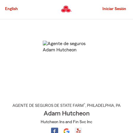
Pasar
al
English
Iniciar Sesión
contenido
principal
Comienzo
del
contenido
principal
®
AGENTE DE SEGUROS DE STATE FARM
,
PHILADELPHIA
, PA
Adam Hutcheon
Hutcheon Ins and Fin Svc Inc