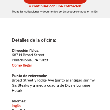
5
5
o continuar con una cotización
dígitos
dígitos
Todas las cotizaciones y documentos serán proporcionados en inglés.
Detalles de la oficina:
Dirección física:
687 N Broad Street
Philadelphia
,
PA
19123
Cómo llegar
Punto de referencia:
Broad Street y Ridge Ave (junto al antiguo Jimmy
G's Steaks y a media cuadra de Divine Lorraine
Hotel)
Idiomas:
Inglés