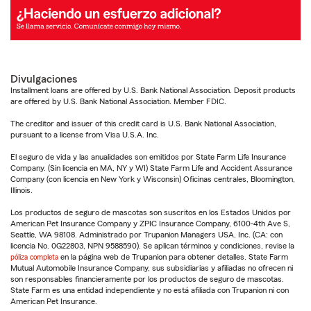
Divulgaciones
Installment loans are offered by U.S. Bank National Association. Deposit products
are offered by U.S. Bank National Association. Member FDIC.
The creditor and issuer of this credit card is U.S. Bank National Association,
pursuant to a license from Visa U.S.A. Inc.
El seguro de vida y las anualidades son emitidos por State Farm Life Insurance
Company. (Sin licencia en MA, NY y WI) State Farm Life and Accident Assurance
Company (con licencia en New York y Wisconsin) Oficinas centrales, Bloomington,
Illinois.
Los productos de seguro de mascotas son suscritos en los Estados Unidos por
American Pet Insurance Company y ZPIC Insurance Company, 6100-4th Ave S,
Seattle, WA 98108. Administrado por Trupanion Managers USA, Inc. (CA: con
licencia No. 0G22803, NPN 9588590). Se aplican términos y condiciones, revise la
póliza completa
en la página web de Trupanion para obtener detalles. State Farm
Mutual Automobile Insurance Company, sus subsidiarias y afiliadas no ofrecen ni
son responsables financieramente por los productos de seguro de mascotas.
State Farm es una entidad independiente y no está afiliada con Trupanion ni con
American Pet Insurance.