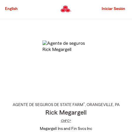
Pasar
al
English
Iniciar Sesión
contenido
principal
Comienzo
del
contenido
principal
®
AGENTE DE SEGUROS DE STATE FARM
,
ORANGEVILLE
, PA
Rick Megargell
ChFC®
Megargell Ins and Fin Svcs Inc