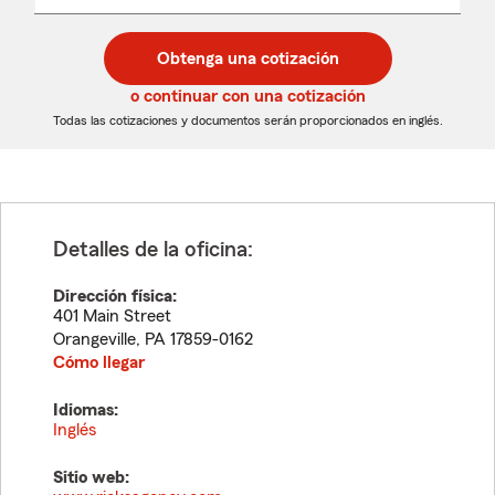
un
un
desplegable
código
código
postal
postal
Obtenga una cotización
de
de
5
5
o continuar con una cotización
dígitos
dígitos
Todas las cotizaciones y documentos serán proporcionados en inglés.
Detalles de la oficina:
Dirección física:
401 Main Street
Orangeville
,
PA
17859-0162
Cómo llegar
Idiomas:
Inglés
Sitio web: