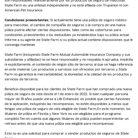
son responsables financieramente por los productos de seguro de mascotas.
State Farm es una entidad independiente y no está afiliada con Trupanion ni con
American Pet Insurance.
Condiciones preexistentes:
Si actualmente tiene una póliza de seguro médico
para mascotas, el cambio de compañía de seguros o la compra de una nueva
póliza podría afectar ciertas disposiciones, tales como las coberturas para
condiciones preexistentes o los deducibles ya establecidos bajo su póliza actual.
Informe a su agente de State Farm si su póliza actual contiene disposiciones que le
convenga mantener.
State Farm (incluyendo State Farm Mutual Automobile Insurance Company y sus
subsidiarias y afiliadas) no se hace responsable y no respalda ni aprueba, implícita
ni explícitamente, el contenido de ningún sitio de terceros al que se haga referencia
en este material. Los productos y servicios son ofrecidos por terceros y State
Farm no garantiza la mercantabilidad, la idoneidad ni la calidad de los productos y
servicios de terceros.
Beneficio disponible para los clientes de State Farm que han comprado una nueva
póliza de seguro de vida desde el 1 de enero de 2022. Si bien cualquier persona
mayor de 18 años puede unirse a Life Enhanced, es posible que ciertas funciones
de la aplicación, incluyendo las recompensas, no estén disponibles a menos que
tengas una póliza de seguro de vida elegible de State Farm.En este momento, los
titulares de póliza en Florida y New York no son elegibles para el programa
completo.Ten en cuenta que algunos titulares de póliza pueden experimentar un
retraso antes de que una nueva póliza sea elegible para recompensas.
Esto no es una solicitud para comprar o vender productos de seguros de State