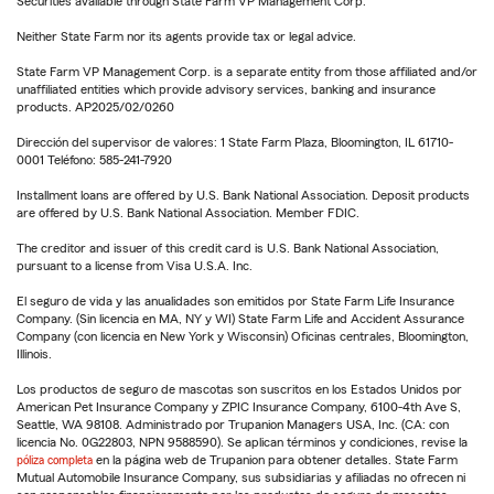
Securities available through State Farm VP Management Corp.
Neither State Farm nor its agents provide tax or legal advice.
State Farm VP Management Corp. is a separate entity from those affiliated and/or
unaffiliated entities which provide advisory services, banking and insurance
products. AP2025/02/0260
Dirección del supervisor de valores: 1 State Farm Plaza, Bloomington, IL 61710-
0001 Teléfono: 585-241-7920
Installment loans are offered by U.S. Bank National Association. Deposit products
are offered by U.S. Bank National Association. Member FDIC.
The creditor and issuer of this credit card is U.S. Bank National Association,
pursuant to a license from Visa U.S.A. Inc.
El seguro de vida y las anualidades son emitidos por State Farm Life Insurance
Company. (Sin licencia en MA, NY y WI) State Farm Life and Accident Assurance
Company (con licencia en New York y Wisconsin) Oficinas centrales, Bloomington,
Illinois.
Los productos de seguro de mascotas son suscritos en los Estados Unidos por
American Pet Insurance Company y ZPIC Insurance Company, 6100-4th Ave S,
Seattle, WA 98108. Administrado por Trupanion Managers USA, Inc. (CA: con
licencia No. 0G22803, NPN 9588590). Se aplican términos y condiciones, revise la
póliza completa
en la página web de Trupanion para obtener detalles. State Farm
Mutual Automobile Insurance Company, sus subsidiarias y afiliadas no ofrecen ni