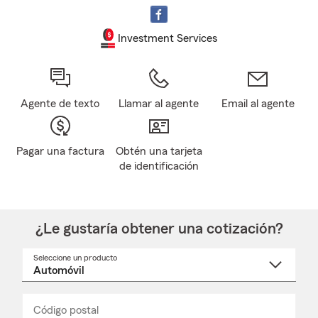
Investment Services
Agente de texto
Llamar al agente
Email al agente
Pagar una factura
Obtén una tarjeta
de identificación
¿Le gustaría obtener una cotización?
Seleccione un producto
Seleccione
un
nombre
de
producto
del
Código postal
Ingresa
Ingresa
_____
menú