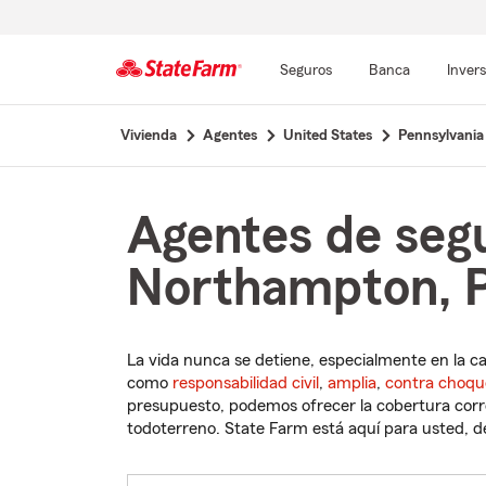
Seguros
Banca
Inver
Comienzo
Vivienda
Agentes
United States
Pennsylvania
del
contenido
principal
Agentes de seg
Northampton, P
La vida nunca se detiene, especialmente en la c
como
responsabilidad civil
,
amplia
,
contra choqu
presupuesto, podemos ofrecer la cobertura corre
todoterreno. State Farm está aquí para usted, des