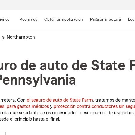
Pasar
al
siones
Reclamos
Obtén una cotización
Paga una factura
Loc
contenido
principal
Northampton
uro de auto de State 
ennsylvania
arretera. Con
el seguro de auto de State Farm
, tratamos de mant
es
,
para gastos médicos
y
protección contra conductores sin seg
cta que se adapte a sus necesidades, desde carros de uso cotidian
de el principio hasta el final.