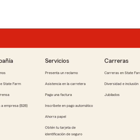
añía
Servicios
Carreras
anos
Presenta un reclamo
Carreras en State Fa
e State Farm
Asistencia en la carretera
Diversidad e inclusión
Prensa
Paga una factura
Jubilados
 a empresa (B2B)
Inscríbete en pago automático
Ahorra papel
Obtén tu tarjeta de
identificación de seguro