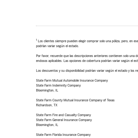
1
Los clientes siempre pueden elegir comprar solo una póliza, pero, en ese
podrían variar según el estado.
Por favor, recuerde que las descripciones anteriores contienen solo una de
endosos aplicables. Las opciones de cobertura podrían variar según el es
Los descuentos y su disponibilidad podrían variar según el estado y los re
State Farm Mutual Automobile Insurance Company
State Farm Indemnity Company
Bloomington, IL
State Farm County Mutual Insurance Company of Texas
Richardson, TX
State Farm Fire and Casualty Company
State Farm General Insurance Company
Bloomington, IL
State Farm Florida Insurance Company