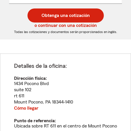
un
un
desplegable
código
código
postal
postal
Obtenga una cotización
de
de
5
5
o continuar con una cotización
dígitos
dígitos
Todas las cotizaciones y documentos serán proporcionados en inglés.
Detalles de la oficina:
Dirección física:
1434 Pocono Blvd
suite 102
rt 611
Mount Pocono
,
PA
18344-1410
Cómo llegar
Punto de referencia:
Ubicada sobre RT 611 en el centro de Mount Pocono