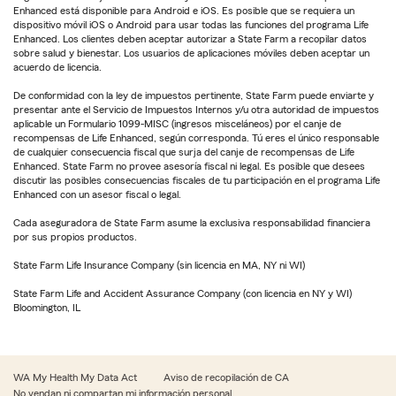
Enhanced está disponible para Android e iOS. Es posible que se requiera un
dispositivo móvil iOS o Android para usar todas las funciones del programa Life
Enhanced. Los clientes deben aceptar autorizar a State Farm a recopilar datos
sobre salud y bienestar. Los usuarios de aplicaciones móviles deben aceptar un
acuerdo de licencia.
De conformidad con la ley de impuestos pertinente, State Farm puede enviarte y
presentar ante el Servicio de Impuestos Internos y/u otra autoridad de impuestos
aplicable un Formulario 1099-MISC (ingresos misceláneos) por el canje de
recompensas de Life Enhanced, según corresponda. Tú eres el único responsable
de cualquier consecuencia fiscal que surja del canje de recompensas de Life
Enhanced. State Farm no provee asesoría fiscal ni legal. Es posible que desees
discutir las posibles consecuencias fiscales de tu participación en el programa Life
Enhanced con un asesor fiscal o legal.
Cada aseguradora de State Farm asume la exclusiva responsabilidad financiera
por sus propios productos.
State Farm Life Insurance Company (sin licencia en MA, NY ni WI)
State Farm Life and Accident Assurance Company (con licencia en NY y WI)
Bloomington, IL
WA My Health My Data Act
Aviso de recopilación de CA
No vendan ni compartan mi información personal