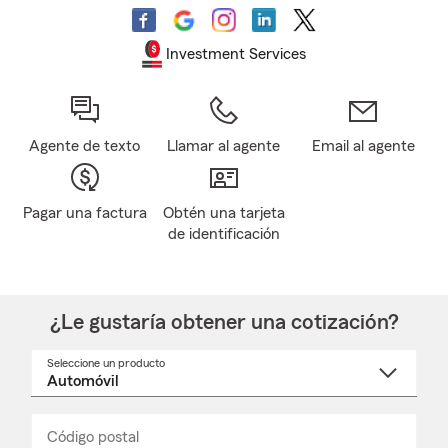
Investment Services
Agente de texto
Llamar al agente
Email al agente
Pagar una factura
Obtén una tarjeta
de identificación
¿Le gustaría obtener una cotización?
Seleccione un producto
Seleccione
un
nombre
de
producto
del
Código postal
Ingresa
Ingresa
_____
menú