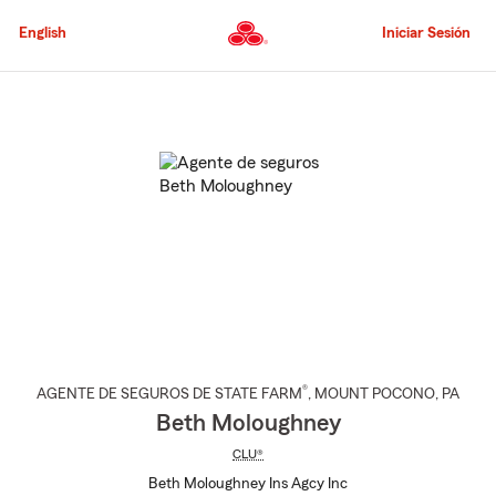
Pasar
al
English
Iniciar Sesión
contenido
principal
Comienzo
del
contenido
principal
®
AGENTE DE SEGUROS DE STATE FARM
,
MOUNT POCONO
, PA
Beth Moloughney
CLU®
Beth Moloughney Ins Agcy Inc