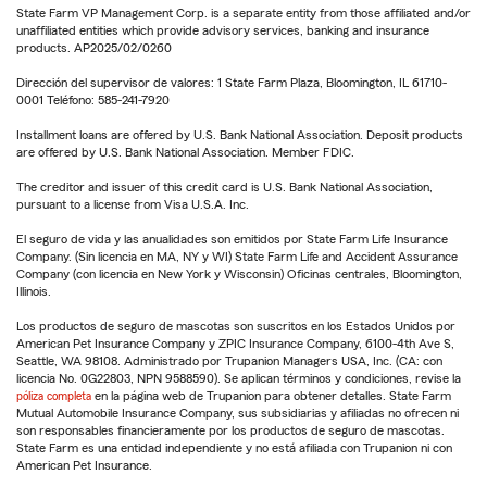
State Farm VP Management Corp. is a separate entity from those affiliated and/or
unaffiliated entities which provide advisory services, banking and insurance
products. AP2025/02/0260
Dirección del supervisor de valores: 1 State Farm Plaza, Bloomington, IL 61710-
0001 Teléfono: 585-241-7920
Installment loans are offered by U.S. Bank National Association. Deposit products
are offered by U.S. Bank National Association. Member FDIC.
The creditor and issuer of this credit card is U.S. Bank National Association,
pursuant to a license from Visa U.S.A. Inc.
El seguro de vida y las anualidades son emitidos por State Farm Life Insurance
Company. (Sin licencia en MA, NY y WI) State Farm Life and Accident Assurance
Company (con licencia en New York y Wisconsin) Oficinas centrales, Bloomington,
Illinois.
Los productos de seguro de mascotas son suscritos en los Estados Unidos por
American Pet Insurance Company y ZPIC Insurance Company, 6100-4th Ave S,
Seattle, WA 98108. Administrado por Trupanion Managers USA, Inc. (CA: con
licencia No. 0G22803, NPN 9588590). Se aplican términos y condiciones, revise la
póliza completa
en la página web de Trupanion para obtener detalles. State Farm
Mutual Automobile Insurance Company, sus subsidiarias y afiliadas no ofrecen ni
son responsables financieramente por los productos de seguro de mascotas.
State Farm es una entidad independiente y no está afiliada con Trupanion ni con
American Pet Insurance.