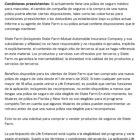
Condiciones preexistentes:
Si actualmente tiene una póliza de seguro médico
para mascotas, el cambio de compañía de seguros o la compra de una nueva
póliza podría afectar ciertas disposiciones, tales como las coberturas para
condiciones preexistentes o los deducibles ya establecidos bajo su póliza actual.
Informe a su agente de State Farm si su póliza actual contiene disposiciones que le
convenga mantener.
State Farm (incluyendo State Farm Mutual Automobile Insurance Company y sus
subsidiarias y afiliadas) no se hace responsable y no respalda ni aprueba, implícita
ni explícitamente, el contenido de ningún sitio de terceros al que se haga referencia
en este material. Los productos y servicios son ofrecidos por terceros y State
Farm no garantiza la mercantabilidad, la idoneidad ni la calidad de los productos y
servicios de terceros.
Beneficio disponible para los clientes de State Farm que han comprado una nueva
póliza de seguro de vida desde el 1 de enero de 2022. Si bien cualquier persona
mayor de 18 años puede unirse a Life Enhanced, es posible que ciertas funciones
de la aplicación, incluyendo las recompensas, no estén disponibles a menos que
tengas una póliza de seguro de vida elegible de State Farm.En este momento, los
titulares de póliza en Florida y New York no son elegibles para el programa
completo.Ten en cuenta que algunos titulares de póliza pueden experimentar un
retraso antes de que una nueva póliza sea elegible para recompensas.
Esto no es una solicitud para comprar o vender productos de seguros de State
Farm.
La participación de Life Enhanced está sujeta a la elegibilidad del programa y varía
según el estado. Sujeto a los términos y condiciones del acuerdo. La aplicación Life