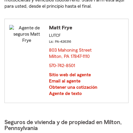
motocicletas y vehículos todoterreno. State Farm está aquí
para usted, desde el principio hasta el final.
Matt Frye
LUTCF
Lic: PA-426316
803 Mahoning Street
Milton, PA 17847-1110
opens in new window
570-742-8501
Sitio web del agente
Email al agente
Obtener una cotización
Agente de texto
Seguros de vivienda y de propiedad en Milton,
Pennsylvania