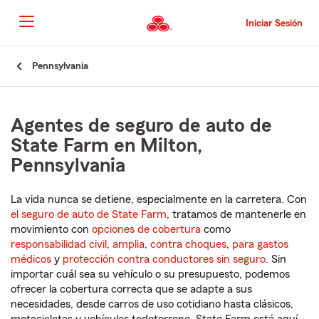
Pasar
al
Iniciar Sesión
contenido
principal
Comienzo
Pennsylvania
del
contenido
principal
Agentes de seguro de auto de
State Farm en Milton,
Pennsylvania
La vida nunca se detiene, especialmente en la carretera. Con
el seguro de auto de State Farm
, tratamos de mantenerle en
movimiento con
opciones de cobertura
como
responsabilidad civil
,
amplia
,
contra choques
,
para gastos
médicos
y
protección contra conductores sin seguro
. Sin
importar cuál sea su vehículo o su presupuesto, podemos
ofrecer la cobertura correcta que se adapte a sus
necesidades, desde carros de uso cotidiano hasta clásicos,