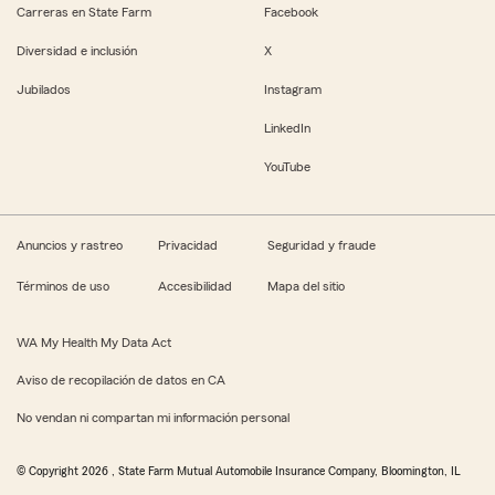
Carreras en State Farm
Facebook
Diversidad e inclusión
X
Jubilados
Instagram
LinkedIn
YouTube
Anuncios y rastreo
Privacidad
Seguridad y fraude
Términos de uso
Accesibilidad
Mapa del sitio
WA My Health My Data Act
Aviso de recopilación de datos en CA
No vendan ni compartan mi información personal
© Copyright
2026
, State Farm Mutual Automobile Insurance Company, Bloomington, IL