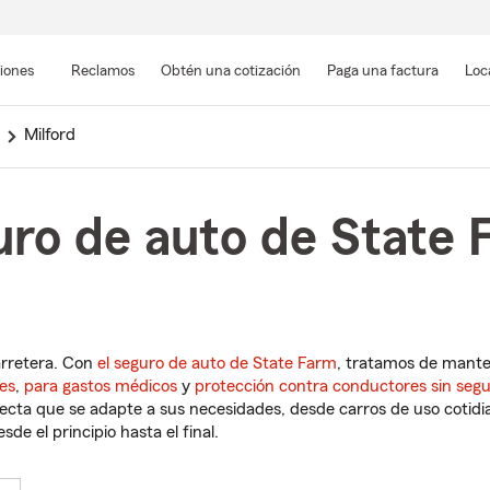
Pasar
al
siones
Reclamos
Obtén una cotización
Paga una factura
Loc
contenido
principal
Milford
ro de auto de State 
arretera. Con
el seguro de auto de State Farm
, tratamos de mant
es
,
para gastos médicos
y
protección contra conductores sin seg
cta que se adapte a sus necesidades, desde carros de uso cotidian
de el principio hasta el final.