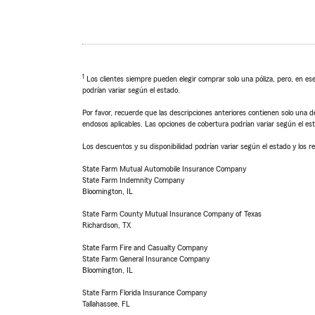
1
Los clientes siempre pueden elegir comprar solo una póliza, pero, en ese
podrían variar según el estado.
Por favor, recuerde que las descripciones anteriores contienen solo una de
endosos aplicables. Las opciones de cobertura podrían variar según el es
Los descuentos y su disponibilidad podrían variar según el estado y los re
State Farm Mutual Automobile Insurance Company
State Farm Indemnity Company
Bloomington, IL
State Farm County Mutual Insurance Company of Texas
Richardson, TX
State Farm Fire and Casualty Company
State Farm General Insurance Company
Bloomington, IL
State Farm Florida Insurance Company
Tallahassee, FL