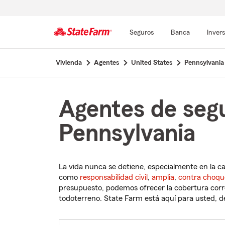
Seguros
Banca
Inver
Comienzo
Vivienda
Agentes
United States
Pennsylvania
del
contenido
principal
Agentes de segu
Pennsylvania
La vida nunca se detiene, especialmente en la c
como
responsabilidad civil
,
amplia
,
contra choqu
presupuesto, podemos ofrecer la cobertura corre
todoterreno. State Farm está aquí para usted, des