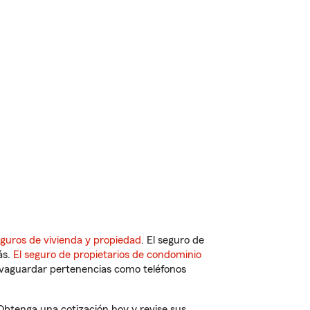
guros de vivienda y propiedad
. El seguro de
ás.
El seguro de propietarios de condominio
vaguardar pertenencias como teléfonos
 Obtenga una cotización hoy y revise sus