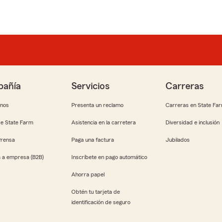
añía
Servicios
Carreras
anos
Presenta un reclamo
Carreras en State Fa
e State Farm
Asistencia en la carretera
Diversidad e inclusión
Prensa
Paga una factura
Jubilados
 a empresa (B2B)
Inscríbete en pago automático
Ahorra papel
Obtén tu tarjeta de
identificación de seguro