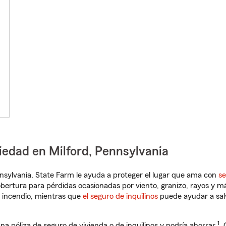
iedad en Milford, Pennsylvania
ennsylvania, State Farm le ayuda a proteger el lugar que ama con
se
obertura para pérdidas ocasionadas por viento, granizo, rayos y m
 incendio, mientras que
el seguro de inquilinos
puede ayudar a sal
1
na póliza de seguro de vivienda o de inquilinos y podría ahorrar
.