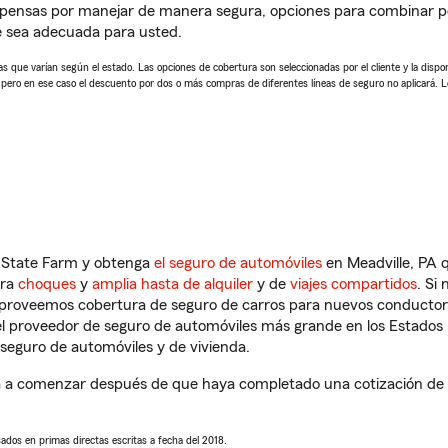
mpensas por manejar de manera segura, opciones para combinar p
e sea adecuada para usted.
 que varían según el estado. Las opciones de cobertura son seleccionadas por el cliente y la disponib
, pero en ese caso el descuento por dos o más compras de diferentes líneas de seguro no aplicará. 
n State Farm y obtenga
el seguro de automóviles
en Meadville, PA q
tra
choques
y
amplia hasta de alquiler
y de
viajes compartidos
. Si
s proveemos cobertura de seguro de carros para nuevos conductores
l proveedor de seguro de automóviles más grande en los Estados
seguro de automóviles y de vivienda.
 a comenzar después de que haya completado una cotización de se
sados en primas directas escritas a fecha del 2018.