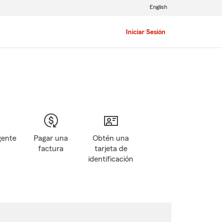
English
Iniciar Sesión
gente
Pagar una
Obtén una
factura
tarjeta de
identificación