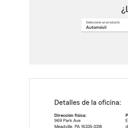
¿
Seleccione un producto
Selec
un
nomb
de
produ
del
menú
despl
Detalles de la oficina:
Dirección física:
P
969 Park Ave
E
Meadville
,
PA
16335-3318
d