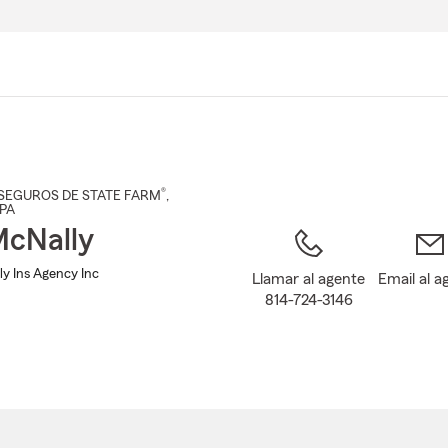
Pasar
al
contenido
principal
®
SEGUROS DE STATE FARM
,
 PA
cNally
ly Ins Agency Inc
Llamar al agente
Email al a
814-724-3146