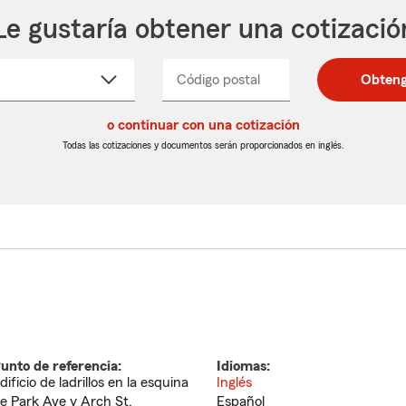
Le gustaría obtener una cotizació
cione
Código postal
Ingresa
Ingresa
Obteng
_____
un
un
re
código
código
cto
o continuar con una cotización
postal
postal
de
de
Todas las cotizaciones y documentos serán proporcionados en inglés.
egable
5
5
dígitos
dígitos
unto de referencia:
Idiomas:
dificio de ladrillos en la esquina
Inglés
e Park Ave y Arch St.
Español