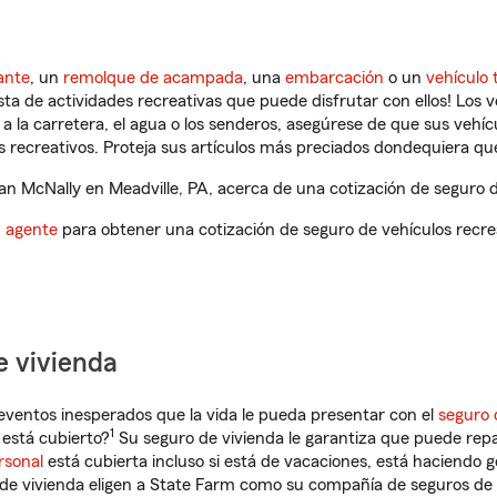
ante
, un
remolque de acampada
, una
embarcación
o un
vehículo 
ista de actividades recreativas que puede disfrutar con ellos! Los 
a la carretera, el agua o los senderos, asegúrese de que sus vehí
 recreativos. Proteja sus artículos más preciados dondequiera qu
 McNally en Meadville, PA, acerca de una cotización de seguro de
n agente
para obtener una cotización de seguro de vehículos recre
e vivienda
eventos inesperados que la vida le pueda presentar con el
seguro 
1
 está cubierto?
Su seguro de vivienda le garantiza que puede repa
rsonal
está cubierta incluso si está de vacaciones, está haciendo g
de vivienda eligen a State Farm como su compañía de seguros de 