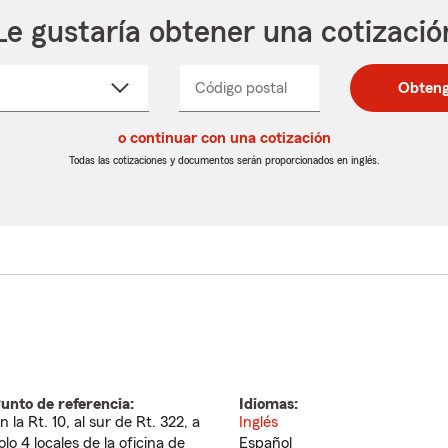
Le gustaría obtener una cotizació
cione
Código postal
Ingresa
Ingresa
Obteng
_____
un
un
re
código
código
cto
o continuar con una cotización
postal
postal
de
de
Todas las cotizaciones y documentos serán proporcionados en inglés.
egable
5
5
dígitos
dígitos
unto de referencia:
Idiomas:
n la Rt. 10, al sur de Rt. 322, a
Inglés
olo 4 locales de la oficina de
Español