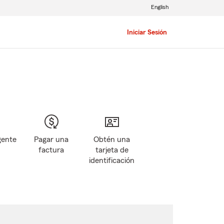
English
Iniciar Sesión
gente
Pagar una
Obtén una
factura
tarjeta de
identificación