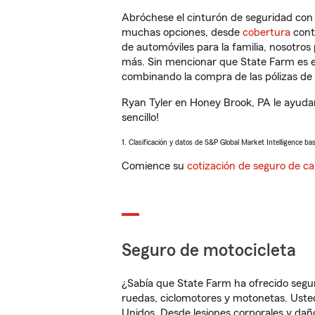
Abróchese el cinturón de seguridad co
muchas opciones, desde
cobertura
con
de automóviles para la familia, nosotro
más. Sin mencionar que State Farm es e
combinando la compra de las pólizas de 
Ryan Tyler en Honey Brook, PA le ayuda
sencillo!
1. Clasificación y datos de S&P Global Market Intelligence ba
Comience su
cotización de seguro de ca
Seguro de motocicleta
¿Sabía que State Farm ha ofrecido segu
ruedas, ciclomotores y motonetas. Usted
Unidos. Desde lesiones corporales y dañ