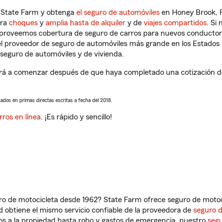
n State Farm y obtenga
el seguro de automóviles
en Honey Brook, P
tra
choques
y
amplia hasta de alquiler
y de
viajes compartidos
. Si
s proveemos cobertura de seguro de carros para nuevos conductores
l proveedor de seguro de automóviles más grande en los Estados
seguro de automóviles y de vivienda.
rá a comenzar después de que haya completado una cotización de s
sados en primas directas escritas a fecha del 2018.
rros en línea
. ¡Es rápido y sencillo!
ro de motocicleta desde 1962? State Farm ofrece seguro de motoci
 obtiene el mismo servicio confiable de la proveedora de
seguro 
os a la propiedad hasta robo y gastos de emergencia, nuestro
segu