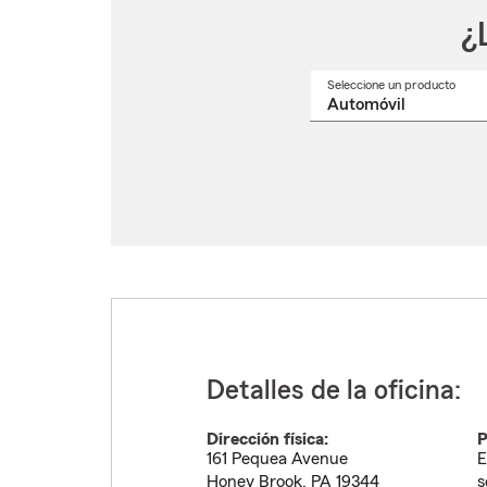
¿
Seleccione un producto
Selec
un
nomb
de
produ
del
menú
despl
Detalles de la oficina:
Dirección física:
P
161 Pequea Avenue
E
Honey Brook
,
PA
19344
s