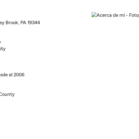
ey Brook, PA 19344
y
ity
sde el 2006
 County