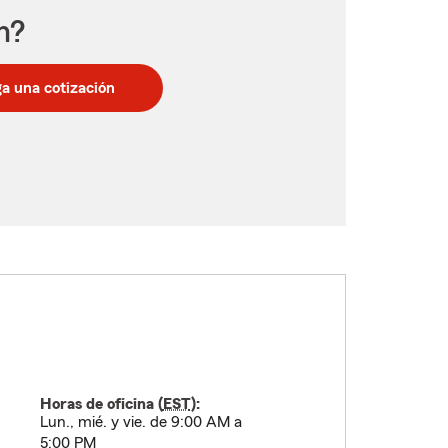
n?
a una cotización
Horas de oficina (
EST
):
Lun., mié. y vie. de 9:00 AM a
5:00 PM