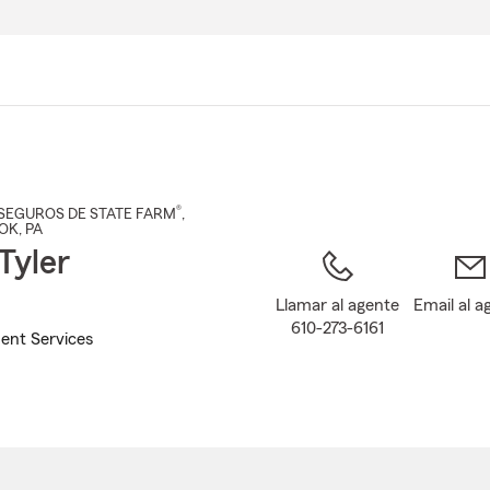
Pasar
al
contenido
principal
®
SEGUROS DE STATE FARM
,
OK
, PA
Tyler
Llamar al agente
Email al a
610-273-6161
ent Services