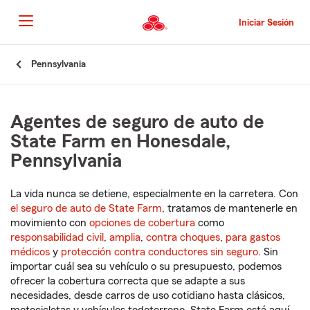
Pasar
al
Iniciar Sesión
contenido
principal
Comienzo
Pennsylvania
del
contenido
principal
Agentes de seguro de auto de
State Farm en Honesdale,
Pennsylvania
La vida nunca se detiene, especialmente en la carretera. Con
el seguro de auto de State Farm
, tratamos de mantenerle en
movimiento con
opciones de cobertura
como
responsabilidad civil
,
amplia
,
contra choques
,
para gastos
médicos
y
protección contra conductores sin seguro
. Sin
importar cuál sea su vehículo o su presupuesto, podemos
ofrecer la cobertura correcta que se adapte a sus
necesidades, desde carros de uso cotidiano hasta clásicos,