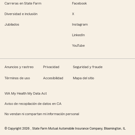
Carreras en State Farm
Facebook
Diversidad e inclusión
X
Jubilados
Instagram
LinkedIn
YouTube
Anuncios y rastreo
Privacidad
Seguridad y fraude
Términos de uso
Accesibilidad
Mapa del sitio
WA My Health My Data Act
Aviso de recopilación de datos en CA
No vendan ni compartan mi información personal
© Copyright
2026
, State Farm Mutual Automobile Insurance Company, Bloomington, IL