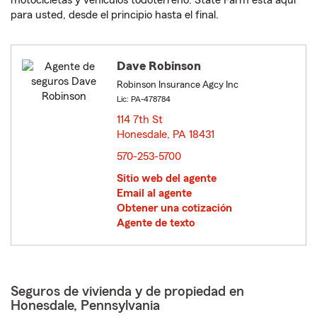
motocicletas y vehículos todoterreno. State Farm está aquí
para usted, desde el principio hasta el final.
Dave Robinson
Robinson Insurance Agcy Inc
Lic: PA-478784
114 7th St
Honesdale, PA 18431
opens in new window
570-253-5700
Sitio web del agente
Email al agente
Obtener una cotización
Agente de texto
Seguros de vivienda y de propiedad en
Honesdale, Pennsylvania