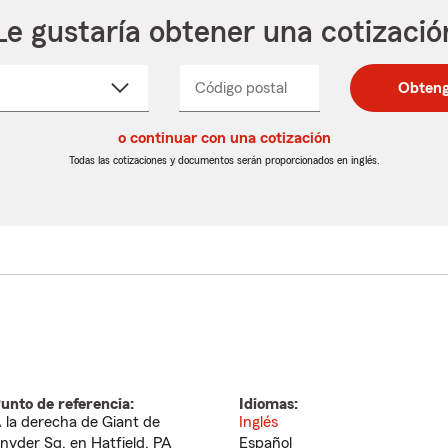
Le gustaría obtener una cotizació
cione
Código postal
Ingresa
Ingresa
Obteng
_____
un
un
re
código
código
cto
o continuar con una cotización
postal
postal
de
de
Todas las cotizaciones y documentos serán proporcionados en inglés.
egable
5
5
dígitos
dígitos
unto de referencia:
Idiomas:
 la derecha de Giant de
Inglés
nyder Sq. en Hatfield, PA
Español