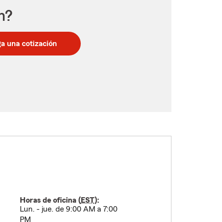
n?
a una cotización
Horas de oficina (
EST
):
Lun. - jue. de 9:00 AM a 7:00
PM