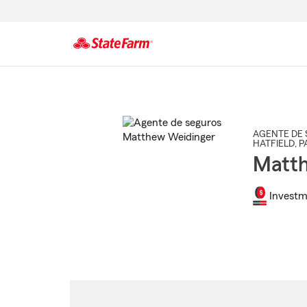
Comienzo
del
contenido
principal
AGENTE DE 
HATFIELD
, P
Matth
Investm