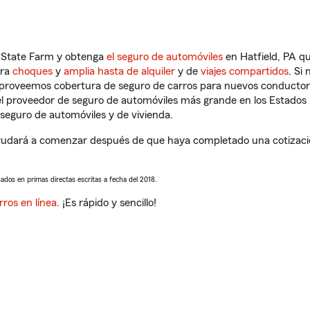
n State Farm y obtenga
el seguro de automóviles
en Hatfield, PA qu
tra
choques
y
amplia hasta de alquiler
y de
viajes compartidos
. Si
s proveemos cobertura de seguro de carros para nuevos conductores
l proveedor de seguro de automóviles más grande en los Estados
seguro de automóviles y de vivienda.
yudará a comenzar después de que haya completado una cotización
sados en primas directas escritas a fecha del 2018.
rros en línea
. ¡Es rápido y sencillo!