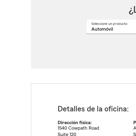
¿
Seleccione un producto
Selec
un
nomb
de
produ
del
menú
despl
Detalles de la oficina:
Dirección física:
P
1540 Cowpath Road
A
Suite 120
S