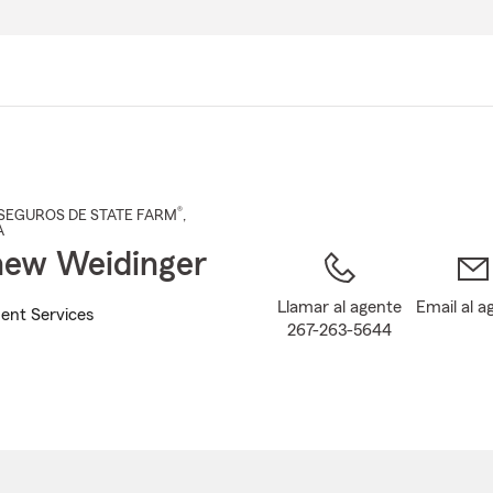
Pasar
al
contenido
principal
®
SEGUROS DE STATE FARM
,
A
ew Weidinger
Llamar al agente
Email al a
ent Services
267-263-5644