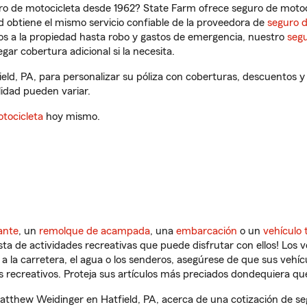
ro de motocicleta desde 1962? State Farm ofrece seguro de motoci
 obtiene el mismo servicio confiable de la proveedora de
seguro 
os a la propiedad hasta robo y gastos de emergencia, nuestro
segu
gar cobertura adicional si la necesita.
eld, PA, para personalizar su póliza con coberturas, descuentos 
ilidad pueden variar.
tocicleta
hoy mismo.
ante
, un
remolque de acampada
, una
embarcación
o un
vehículo 
ista de actividades recreativas que puede disfrutar con ellos! Los 
a la carretera, el agua o los senderos, asegúrese de que sus vehí
 recreativos. Proteja sus artículos más preciados dondequiera qu
tthew Weidinger en Hatfield, PA, acerca de una cotización de seg