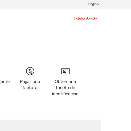
English
Iniciar Sesión
gente
Pagar una
Obtén una
factura
tarjeta de
identificación