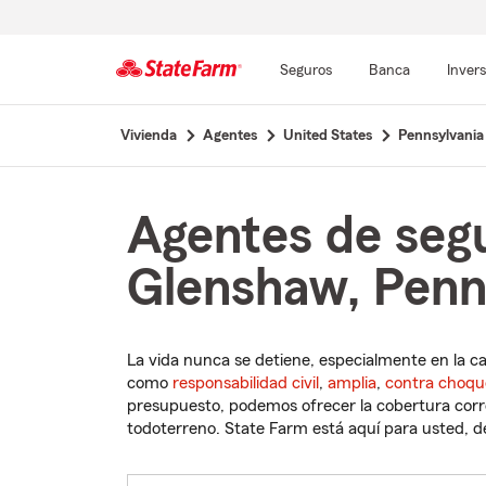
Seguros
Banca
Inver
Comienzo
Vivienda
Agentes
United States
Pennsylvania
del
contenido
principal
Agentes de seg
Glenshaw, Penn
La vida nunca se detiene, especialmente en la c
como
responsabilidad civil
,
amplia
,
contra choqu
presupuesto, podemos ofrecer la cobertura corre
todoterreno. State Farm está aquí para usted, des