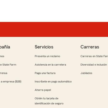
añía
Servicios
Carreras
anos
Presenta un reclamo
Carreras en State Fa
e State Farm
Asistencia en la carretera
Diversidad e inclusión
Prensa
Paga una factura
Jubilados
 a empresa (B2B)
Inscríbete en pago automático
Ahorra papel
Obtén tu tarjeta de
identificación de seguro