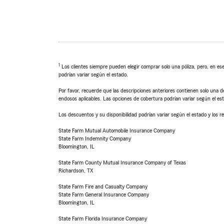
1
Los clientes siempre pueden elegir comprar solo una póliza, pero, en ese
podrían variar según el estado.
Por favor, recuerde que las descripciones anteriores contienen solo una de
endosos aplicables. Las opciones de cobertura podrían variar según el es
Los descuentos y su disponibilidad podrían variar según el estado y los re
State Farm Mutual Automobile Insurance Company
State Farm Indemnity Company
Bloomington, IL
State Farm County Mutual Insurance Company of Texas
Richardson, TX
State Farm Fire and Casualty Company
State Farm General Insurance Company
Bloomington, IL
State Farm Florida Insurance Company