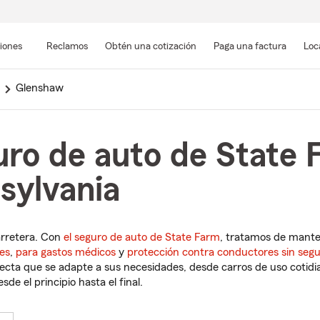
Pasar
al
siones
Reclamos
Obtén una cotización
Paga una factura
Loc
contenido
principal
Glenshaw
uro de auto de State 
sylvania
arretera. Con
el seguro de auto de State Farm
, tratamos de mant
es
,
para gastos médicos
y
protección contra conductores sin seg
cta que se adapte a sus necesidades, desde carros de uso cotidian
de el principio hasta el final.