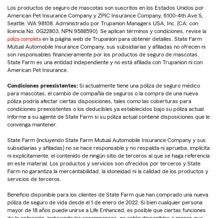
Los productos de seguro de mascotas son suscritos en los Estados Unidos por
American Pet Insurance Company y ZPIC Insurance Company, 6100-4th Ave S,
Seattle, WA 98108. Administrado por Trupanion Managers USA, Inc. (CA: con
licencia No. 0G22803, NPN 9588590). Se aplican términos y condiciones, revise la
póliza completa
en la página web de Trupanion para obtener detalles. State Farm
Mutual Automobile Insurance Company, sus subsidiarias y afiliadas no ofrecen ni
son responsables financieramente por los productos de seguro de mascotas.
State Farm es una entidad independiente y no está afiliada con Trupanion ni con
American Pet Insurance.
Condiciones preexistentes:
Si actualmente tiene una póliza de seguro médico
para mascotas, el cambio de compañía de seguros o la compra de una nueva
póliza podría afectar ciertas disposiciones, tales como las coberturas para
condiciones preexistentes o los deducibles ya establecidos bajo su póliza actual.
Informe a su agente de State Farm si su póliza actual contiene disposiciones que le
convenga mantener.
State Farm (incluyendo State Farm Mutual Automobile Insurance Company y sus
subsidiarias y afiliadas) no se hace responsable y no respalda ni aprueba, implícita
ni explícitamente, el contenido de ningún sitio de terceros al que se haga referencia
en este material. Los productos y servicios son ofrecidos por terceros y State
Farm no garantiza la mercantabilidad, la idoneidad ni la calidad de los productos y
servicios de terceros.
Beneficio disponible para los clientes de State Farm que han comprado una nueva
póliza de seguro de vida desde el 1 de enero de 2022. Si bien cualquier persona
mayor de 18 años puede unirse a Life Enhanced, es posible que ciertas funciones