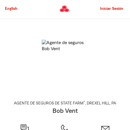
Pasar
al
English
Iniciar Sesión
contenido
principal
Comienzo
del
contenido
principal
®
AGENTE DE SEGUROS DE STATE FARM
,
DREXEL HILL
, PA
Bob Vent