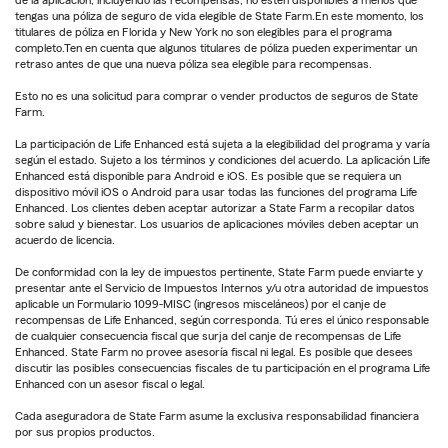
de la aplicación, incluyendo las recompensas, no estén disponibles a menos que
tengas una póliza de seguro de vida elegible de State Farm.En este momento, los
titulares de póliza en Florida y New York no son elegibles para el programa
completo.Ten en cuenta que algunos titulares de póliza pueden experimentar un
retraso antes de que una nueva póliza sea elegible para recompensas.
Esto no es una solicitud para comprar o vender productos de seguros de State
Farm.
La participación de Life Enhanced está sujeta a la elegibilidad del programa y varía
según el estado. Sujeto a los términos y condiciones del acuerdo. La aplicación Life
Enhanced está disponible para Android e iOS. Es posible que se requiera un
dispositivo móvil iOS o Android para usar todas las funciones del programa Life
Enhanced. Los clientes deben aceptar autorizar a State Farm a recopilar datos
sobre salud y bienestar. Los usuarios de aplicaciones móviles deben aceptar un
acuerdo de licencia.
De conformidad con la ley de impuestos pertinente, State Farm puede enviarte y
presentar ante el Servicio de Impuestos Internos y/u otra autoridad de impuestos
aplicable un Formulario 1099-MISC (ingresos misceláneos) por el canje de
recompensas de Life Enhanced, según corresponda. Tú eres el único responsable
de cualquier consecuencia fiscal que surja del canje de recompensas de Life
Enhanced. State Farm no provee asesoría fiscal ni legal. Es posible que desees
discutir las posibles consecuencias fiscales de tu participación en el programa Life
Enhanced con un asesor fiscal o legal.
Cada aseguradora de State Farm asume la exclusiva responsabilidad financiera
por sus propios productos.