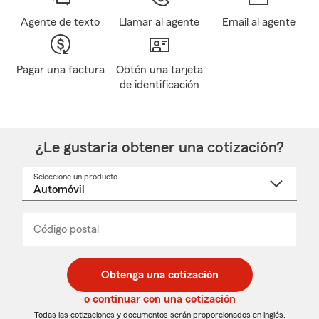
Agente de texto
Llamar al agente
Email al agente
Pagar una factura
Obtén una tarjeta
de identificación
¿Le gustaría obtener una cotización?
Seleccione un producto
Seleccione
un
nombre
de
producto
del
Código postal
Ingresa
Ingresa
_____
menú
un
un
desplegable
código
código
postal
postal
Obtenga una cotización
de
de
5
5
o continuar con una cotización
dígitos
dígitos
Todas las cotizaciones y documentos serán proporcionados en inglés.