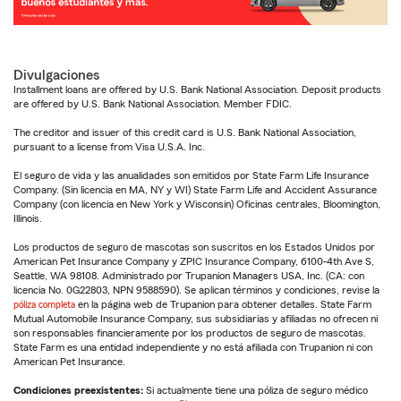
Divulgaciones
Installment loans are offered by U.S. Bank National Association. Deposit products
are offered by U.S. Bank National Association. Member FDIC.
The creditor and issuer of this credit card is U.S. Bank National Association,
pursuant to a license from Visa U.S.A. Inc.
El seguro de vida y las anualidades son emitidos por State Farm Life Insurance
Company. (Sin licencia en MA, NY y WI) State Farm Life and Accident Assurance
Company (con licencia en New York y Wisconsin) Oficinas centrales, Bloomington,
Illinois.
Los productos de seguro de mascotas son suscritos en los Estados Unidos por
American Pet Insurance Company y ZPIC Insurance Company, 6100-4th Ave S,
Seattle, WA 98108. Administrado por Trupanion Managers USA, Inc. (CA: con
licencia No. 0G22803, NPN 9588590). Se aplican términos y condiciones, revise la
póliza completa
en la página web de Trupanion para obtener detalles. State Farm
Mutual Automobile Insurance Company, sus subsidiarias y afiliadas no ofrecen ni
son responsables financieramente por los productos de seguro de mascotas.
State Farm es una entidad independiente y no está afiliada con Trupanion ni con
American Pet Insurance.
Condiciones preexistentes:
Si actualmente tiene una póliza de seguro médico