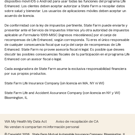
dispositivo móvil iOS o Android para usar todas las funciones del programa Life
Enhanced. Los clientes deben aceptar autorizar a State Farm a recopilar datos
sobre salud y bienestar. Los usuarios de aplicaciones móviles deben aceptar un
acuerdo de licencia.
De conformidad con la ley de impuestos pertinente, State Farm puede enviarte y
presentar ante el Servicio de Impuestos Internos y/u otra autoridad de impuestos
aplicable un Formulario 1099-MISC (ingresos misceláneos) por el canje de
recompensas de Life Enhanced, según corresponda. Tú eres el único responsable
de cualquier consecuencia fiscal que surja del canje de recompensas de Life
Enhanced. State Farm no provee asesoría fiscal ni legal. Es posible que desees
discutir las posibles consecuencias fiscales de tu participación en el programa Life
Enhanced con un asesor fiscal o legal.
Cada aseguradora de State Farm asume la exclusiva responsabilidad financiera
por sus propios productos.
State Farm Life Insurance Company (sin licencia en MA, NY ni WI)
State Farm Life and Accident Assurance Company (con licencia en NY y WI)
Bloomington, IL
WA My Health My Data Act
Aviso de recopilación de CA
No vendan ni compartan mi información personal
© Copyright
2026
, State Farm Mutual Automobile Insurance Company, Bloomington, IL