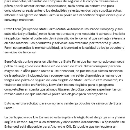
para mascotas, el cambio de compañía de seguros o la compra de una nueva
póliza podría afectar ciertas disposiciones, tales como las coberturas para
condiciones preexistentes o los deducibles ya establecidos bajo su póliza actual.
Informe a su agente de State Farm si su póliza actual contiene disposiciones que le
convenga mantener.
State Farm (incluyendo State Farm Mutual Automobile Insurance Company y sus
subsidiarias y afiliadas) no se hace responsable y no respalda ni aprueba, implícita
ni explícitamente, el contenido de ningún sitio de terceros al que se haga referencia
en este material. Los productos y servicios son ofrecidos por terceros y State
Farm no garantiza la mercantabilidad, la idoneidad ni la calidad de los productos y
servicios de terceros.
Beneficio disponible para los clientes de State Farm que han comprado una nueva
póliza de seguro de vida desde el 1 de enero de 2022. Si bien cualquier persona
mayor de 18 años puede unirse a Life Enhanced, es posible que ciertas funciones
de la aplicación, incluyendo las recompensas, no estén disponibles a menos que
tengas una póliza de seguro de vida elegible de State Farm.En este momento, los
titulares de póliza en Florida y New York no son elegibles para el programa
completo.Ten en cuenta que algunos titulares de póliza pueden experimentar un
retraso antes de que una nueva póliza sea elegible para recompensas.
Esto no es una solicitud para comprar o vender productos de seguros de State
Farm.
La participación de Life Enhanced está sujeta a la elegibilidad del programa y varía
según el estado. Sujeto a los términos y condiciones del acuerdo. La aplicación Life
Enhanced está disponible para Android e iOS. Es posible que se requiera un