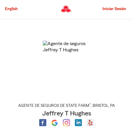
Pasar
al
English
Iniciar Sesión
contenido
principal
Comienzo
del
contenido
principal
®
AGENTE DE SEGUROS DE STATE FARM
,
BRISTOL
, PA
Jeffrey T Hughes