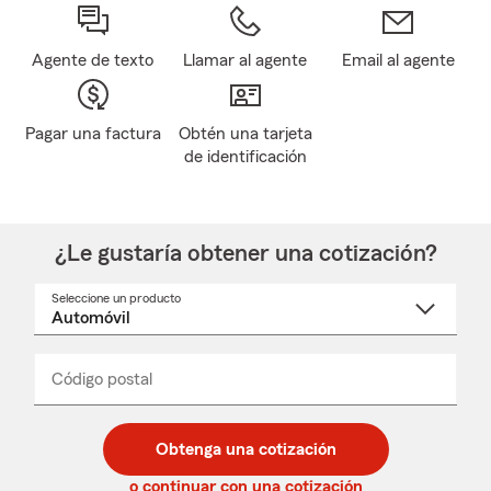
Agente de texto
Llamar al agente
Email al agente
Pagar una factura
Obtén una tarjeta
de identificación
¿Le gustaría obtener una cotización?
Seleccione un producto
Seleccione
un
nombre
de
producto
del
Código postal
Ingresa
Ingresa
_____
menú
un
un
desplegable
código
código
postal
postal
Obtenga una cotización
de
de
5
5
o continuar con una cotización