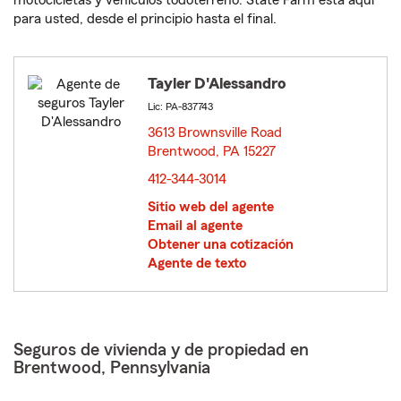
motocicletas y vehículos todoterreno. State Farm está aquí
para usted, desde el principio hasta el final.
Tayler D'Alessandro
Lic: PA-837743
3613 Brownsville Road
Brentwood, PA 15227
opens in new window
412-344-3014
Sitio web del agente
Email al agente
Obtener una cotización
Agente de texto
Seguros de vivienda y de propiedad en
Brentwood, Pennsylvania