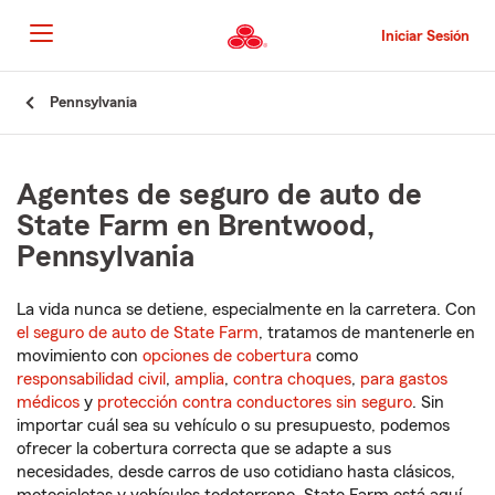
Pasar
al
Iniciar Sesión
contenido
principal
Comienzo
Pennsylvania
del
contenido
principal
Agentes de seguro de auto de
State Farm en Brentwood,
Pennsylvania
La vida nunca se detiene, especialmente en la carretera. Con
el seguro de auto de State Farm
, tratamos de mantenerle en
movimiento con
opciones de cobertura
como
responsabilidad civil
,
amplia
,
contra choques
,
para gastos
médicos
y
protección contra conductores sin seguro
. Sin
importar cuál sea su vehículo o su presupuesto, podemos
ofrecer la cobertura correcta que se adapte a sus
necesidades, desde carros de uso cotidiano hasta clásicos,