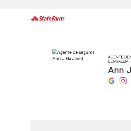
Comienzo
del
contenido
principal
AGENTE DE 
BENSALEM
,
Ann J