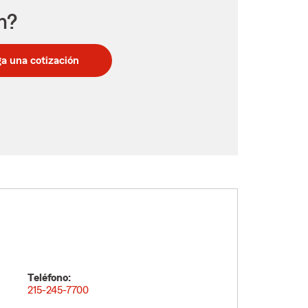
n?
a una cotización
Teléfono:
215-245-7700