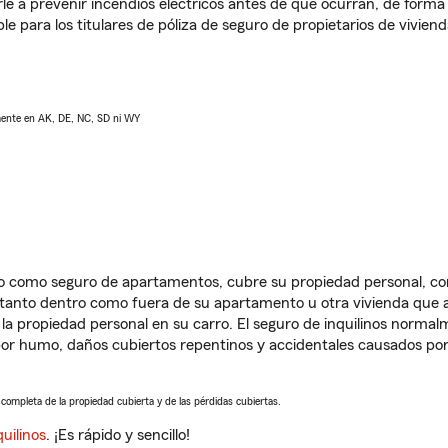
e a prevenir incendios eléctricos antes de que ocurran, de forma 
le para los titulares de póliza de seguro de propietarios de vivie
lmente en AK, DE, NC, SD ni WY
ido como seguro de apartamentos, cubre su propiedad personal, c
, tanto dentro como fuera de su apartamento u otra vivienda que a
 la propiedad personal en su carro. El seguro de inquilinos norma
or humo, daños cubiertos repentinos y accidentales causados por
a completa de la propiedad cubierta y de las pérdidas cubiertas.
uilinos
. ¡Es rápido y sencillo!