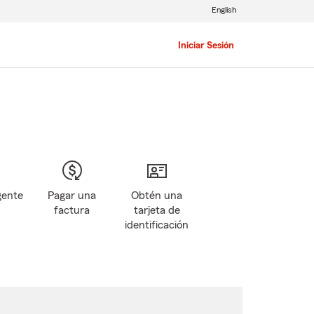
English
Iniciar Sesión
gente
Pagar una
Obtén una
factura
tarjeta de
identificación