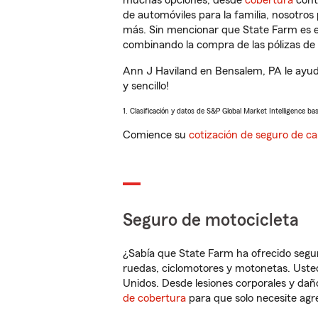
muchas opciones, desde
cobertura
con
de automóviles para la familia, nosotro
más. Sin mencionar que State Farm es e
combinando la compra de las pólizas de 
Ann J Haviland en Bensalem, PA le ayud
y sencillo!
1. Clasificación y datos de S&P Global Market Intelligence ba
Comience su
cotización de seguro de ca
Seguro de motocicleta
¿Sabía que State Farm ha ofrecido segu
ruedas, ciclomotores y motonetas. Usted
Unidos. Desde lesiones corporales y dañ
de cobertura
para que solo necesite agre