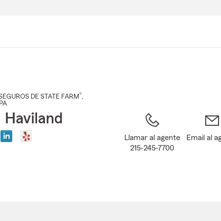
Pasar
al
contenido
principal
®
SEGUROS DE STATE FARM
,
 PA
 Haviland
Llamar al agente
Email al a
215-245-7700