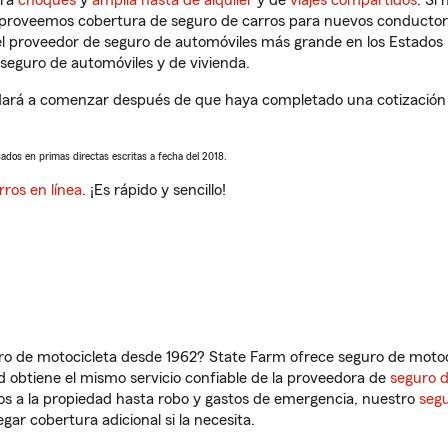
tra
choques
y
amplia hasta de alquiler
y de
viajes compartidos
. Si
s proveemos cobertura de seguro de carros para nuevos conductores
l proveedor de seguro de automóviles más grande en los Estados
seguro de automóviles y de vivienda.
ará a comenzar después de que haya completado una cotización de
sados en primas directas escritas a fecha del 2018.
rros en línea
. ¡Es rápido y sencillo!
ro de motocicleta desde 1962? State Farm ofrece seguro de motoci
 obtiene el mismo servicio confiable de la proveedora de
seguro 
os a la propiedad hasta robo y gastos de emergencia, nuestro
segu
gar cobertura adicional si la necesita.