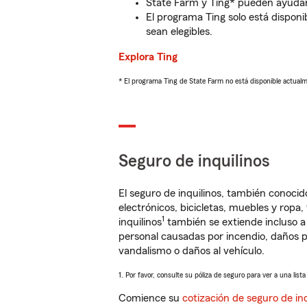
State Farm y Ting* pueden ayudarl
El programa Ting solo está disponib
sean elegibles.
Explora Ting
* El programa Ting de State Farm no está disponible actua
Seguro de inquilinos
El seguro de inquilinos, también conoc
electrónicos, bicicletas, muebles y ropa
1
inquilinos
también se extiende incluso a
personal causadas por incendio, daños p
vandalismo o daños al vehículo.
1. Por favor, consulte su póliza de seguro para ver a una list
Comience su
cotización de seguro de inq