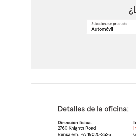
¿
Seleccione un producto
Selec
un
nomb
de
produ
del
menú
despl
Detalles de la oficina:
Dirección física:
I
2760 Knights Road
I
Bensalem
,
PA
19020-3526
G