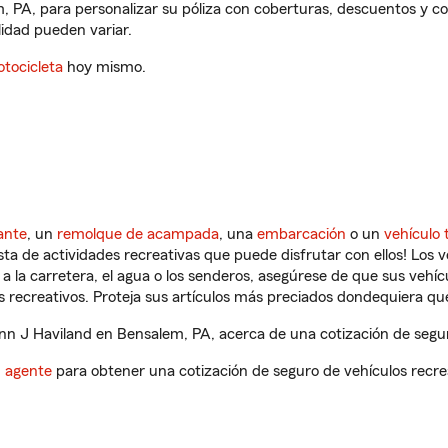
, PA, para personalizar su póliza con coberturas, descuentos y 
ilidad pueden variar.
tocicleta
hoy mismo.
ante
, un
remolque de acampada
, una
embarcación
o un
vehículo 
ista de actividades recreativas que puede disfrutar con ellos! Los 
a la carretera, el agua o los senderos, asegúrese de que sus vehí
 recreativos. Proteja sus artículos más preciados dondequiera qu
n J Haviland en Bensalem, PA, acerca de una cotización de seguro
n agente
para obtener una cotización de seguro de vehículos recre