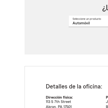
¿
Seleccione un producto
Selec
un
nomb
de
produ
del
menú
despl
Detalles de la oficina:
Dirección física:
P
113 S 7th Street
J
Akron
,
PA
17501
B