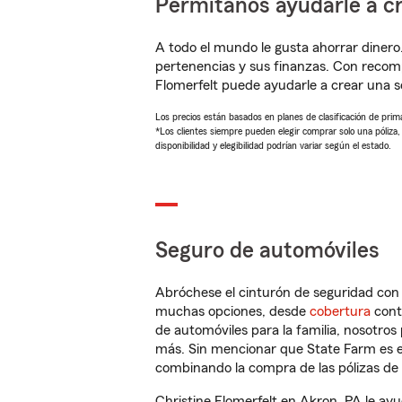
Permítanos ayudarle a cr
A todo el mundo le gusta ahorrar dinero
pertenencias y sus finanzas. Con recom
Flomerfelt puede ayudarle a crear una 
Los precios están basados en planes de clasificación de primas
*Los clientes siempre pueden elegir comprar solo una póliza
disponibilidad y elegibilidad podrían variar según el estado.
Seguro de automóviles
Abróchese el cinturón de seguridad co
muchas opciones, desde
cobertura
con
de automóviles para la familia, nosotro
más. Sin mencionar que State Farm es e
combinando la compra de las pólizas de 
Christine Flomerfelt en Akron, PA le ay