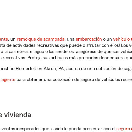
ante
, un
remolque de acampada
, una
embarcación
o un
vehículo 
ista de actividades recreativas que puede disfrutar con ellos! Los 
a la carretera, el agua o los senderos, asegúrese de que sus vehí
 recreativos. Proteja sus artículos más preciados dondequiera qu
istine Flomerfelt en Akron, PA, acerca de una cotización de segu
n agente
para obtener una cotización de seguro de vehículos recre
e vivienda
eventos inesperados que la vida le pueda presentar con el
seguro 