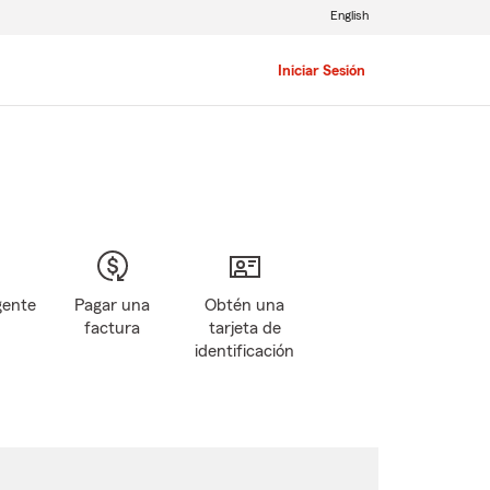
English
Iniciar Sesión
gente
Pagar una
Obtén una
factura
tarjeta de
identificación