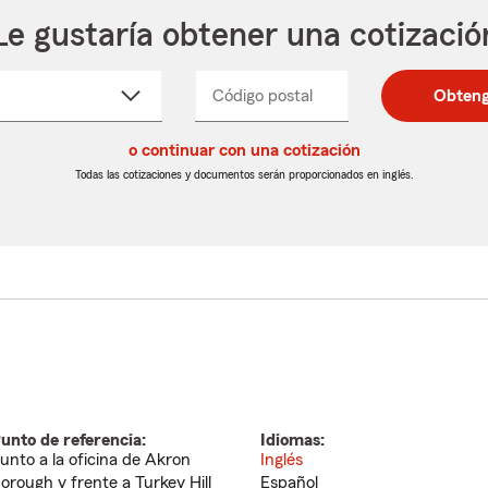
Le gustaría obtener una cotizació
cione
Código postal
Ingresa
Ingresa
Obteng
_____
un
un
re
código
código
cto
o continuar con una cotización
postal
postal
de
de
Todas las cotizaciones y documentos serán proporcionados en inglés.
egable
5
5
dígitos
dígitos
unto de referencia:
Idiomas:
unto a la oficina de Akron
Inglés
orough y frente a Turkey Hill
Español