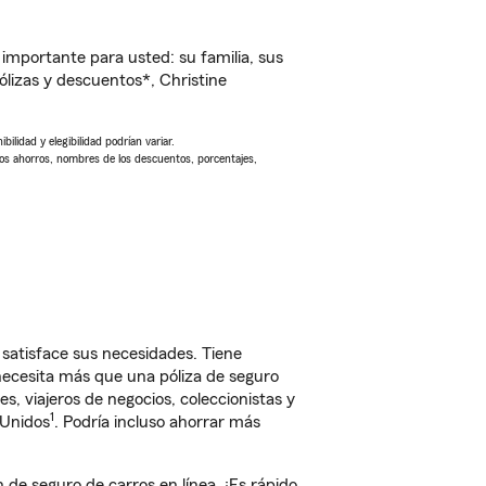
importante para usted: su familia, sus
lizas y descuentos*, Christine
ilidad y elegibilidad podrían variar.
Los ahorros, nombres de los descuentos, porcentajes,
satisface sus necesidades. Tiene
 necesita más que una póliza de seguro
, viajeros de negocios, coleccionistas y
1
 Unidos
. Podría incluso ahorrar más
de seguro de carros en línea. ¡Es rápido