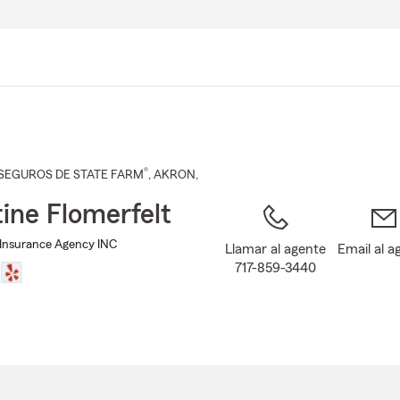
Pasar
al
contenido
principal
®
SEGUROS DE STATE FARM
,
AKRON
,
tine Flomerfelt
t Insurance Agency INC
Llamar al agente
Email al a
717-859-3440