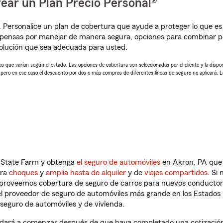
ear un Plan Precio Personal®
. Personalice un plan de cobertura que ayude a proteger lo que es 
pensas por manejar de manera segura, opciones para combinar pó
solución que sea adecuada para usted.
 que varían según el estado. Las opciones de cobertura son seleccionadas por el cliente y la disponib
, pero en ese caso el descuento por dos o más compras de diferentes líneas de seguro no aplicará. 
n State Farm y obtenga
el seguro de automóviles
en Akron, PA que 
tra
choques
y
amplia hasta de alquiler
y de
viajes compartidos
. Si
s proveemos cobertura de seguro de carros para nuevos conductores
l proveedor de seguro de automóviles más grande en los Estados
seguro de automóviles y de vivienda.
udará a comenzar después de que haya completado una cotización 