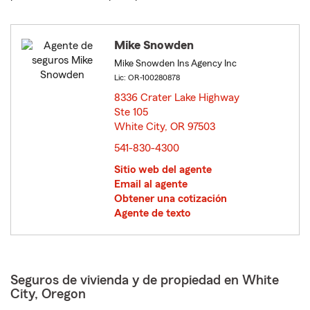
Mike Snowden
Mike Snowden Ins Agency Inc
Lic: OR-100280878
8336 Crater Lake Highway
Ste 105
White City, OR 97503
opens in new window
541-830-4300
Sitio web del agente
Email al agente
Obtener una cotización
Agente de texto
Seguros de vivienda y de propiedad en White
City, Oregon