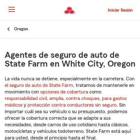
Pasar
al
Iniciar Sesión
contenido
principal
Comienzo
Oregon
del
contenido
principal
Agentes de seguro de auto de
State Farm en White City, Oregon
La vida nunca se detiene, especialmente en la carretera. Con
el seguro de auto de State Farm
, tratamos de mantenerle en
movimiento con
opciones de cobertura
como
responsabilidad civil
,
amplia
,
contra choques
,
para gastos
médicos
y
protección contra conductores sin seguro
. Sin
importar cuál sea su vehículo o su presupuesto, podemos
ofrecer la cobertura correcta que se adapte a sus
necesidades, desde carros de uso cotidiano hasta clásicos,
motocicletas y vehículos todoterreno. State Farm está aquí
para usted, desde el principio hasta el final.