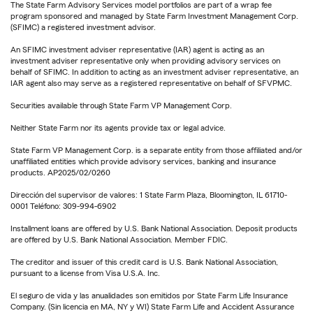
The State Farm Advisory Services model portfolios are part of a wrap fee
program sponsored and managed by State Farm Investment Management Corp.
(SFIMC) a registered investment advisor.
An SFIMC investment adviser representative (IAR) agent is acting as an
investment adviser representative only when providing advisory services on
behalf of SFIMC. In addition to acting as an investment adviser representative, an
IAR agent also may serve as a registered representative on behalf of SFVPMC.
Securities available through State Farm VP Management Corp.
Neither State Farm nor its agents provide tax or legal advice.
State Farm VP Management Corp. is a separate entity from those affiliated and/or
unaffiliated entities which provide advisory services, banking and insurance
products. AP2025/02/0260
Dirección del supervisor de valores: 1 State Farm Plaza, Bloomington, IL 61710-
0001 Teléfono: 309-994-6902
Installment loans are offered by U.S. Bank National Association. Deposit products
are offered by U.S. Bank National Association. Member FDIC.
The creditor and issuer of this credit card is U.S. Bank National Association,
pursuant to a license from Visa U.S.A. Inc.
El seguro de vida y las anualidades son emitidos por State Farm Life Insurance
Company. (Sin licencia en MA, NY y WI) State Farm Life and Accident Assurance