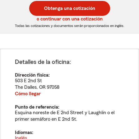
postal
postal
Obtenga una cotización
de
de
5
5
o continuar con una cotización
dígitos
dígitos
Todas las cotizaciones y documentos serán proporcionados en inglés.
Detalles de la oficina:
Dirección física:
503 E 2nd St
The Dalles
,
OR
97058
Cómo llegar
Punto de referencia:
Esquina noreste de E 2nd Street y Laughlin o el
primer semáforo en E 2nd St.
Idiomas:
Inglés