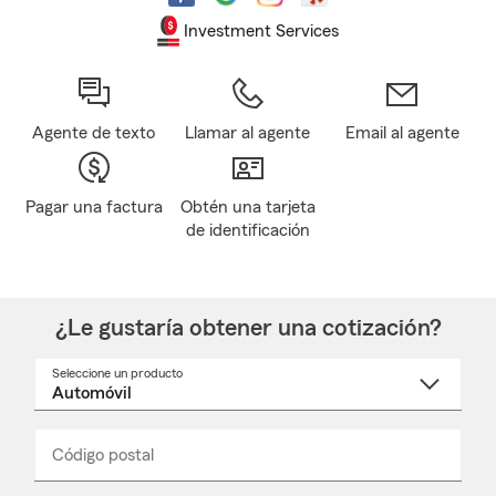
Investment Services
Agente de texto
Llamar al agente
Email al agente
Pagar una factura
Obtén una tarjeta
de identificación
¿Le gustaría obtener una cotización?
Seleccione un producto
Seleccione
un
nombre
de
producto
del
Código postal
Ingresa
Ingresa
_____
menú
un
un
desplegable
código
código