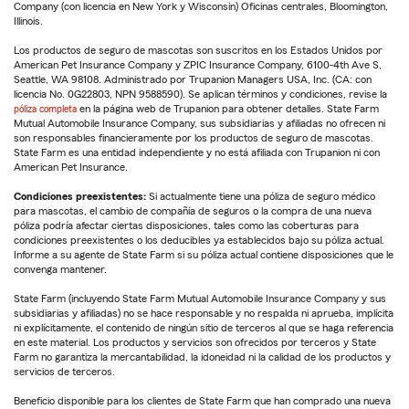
Company (con licencia en New York y Wisconsin) Oficinas centrales, Bloomington,
Illinois.
Los productos de seguro de mascotas son suscritos en los Estados Unidos por
American Pet Insurance Company y ZPIC Insurance Company, 6100-4th Ave S,
Seattle, WA 98108. Administrado por Trupanion Managers USA, Inc. (CA: con
licencia No. 0G22803, NPN 9588590). Se aplican términos y condiciones, revise la
póliza completa
en la página web de Trupanion para obtener detalles. State Farm
Mutual Automobile Insurance Company, sus subsidiarias y afiliadas no ofrecen ni
son responsables financieramente por los productos de seguro de mascotas.
State Farm es una entidad independiente y no está afiliada con Trupanion ni con
American Pet Insurance.
Condiciones preexistentes:
Si actualmente tiene una póliza de seguro médico
para mascotas, el cambio de compañía de seguros o la compra de una nueva
póliza podría afectar ciertas disposiciones, tales como las coberturas para
condiciones preexistentes o los deducibles ya establecidos bajo su póliza actual.
Informe a su agente de State Farm si su póliza actual contiene disposiciones que le
convenga mantener.
State Farm (incluyendo State Farm Mutual Automobile Insurance Company y sus
subsidiarias y afiliadas) no se hace responsable y no respalda ni aprueba, implícita
ni explícitamente, el contenido de ningún sitio de terceros al que se haga referencia
en este material. Los productos y servicios son ofrecidos por terceros y State
Farm no garantiza la mercantabilidad, la idoneidad ni la calidad de los productos y
servicios de terceros.
Beneficio disponible para los clientes de State Farm que han comprado una nueva