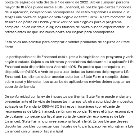
póliza de seguro de vida desde el 1 de enero de 2022. Si bien cualquier persona
mayor de 18 años puede unirse a Life Enhanced, es posible que ciertas funciones
de la aplicación, incluyendo las recompensas, no estén disponibles a menos que
tengas una póliza de seguro de vida elegible de State Farm.En este momento, los
titulares de póliza en Florida y New York no son elegibles para el programa
completo.Ten en cuenta que algunos titulares de póliza pueden experimentar un
retraso antes de que una nueva póliza sea elegible para recompensas.
Esto no es una solicitud para comprar o vender productos de seguros de State
Farm.
La participación de Life Enhanced está sujeta a la elegibilidad del programa y varía
según el estado. Sujeto a los términos y condiciones del acuerdo. La aplicación Life
Enhanced está disponible para Android e iOS. Es posible que se requiera un
dispositivo móvil iOS o Android para usar todas las funciones del programa Life
Enhanced. Los clientes deben aceptar autorizar a State Farm a recopilar datos
sobre salud y bienestar. Los usuarios de aplicaciones móviles deben aceptar un
acuerdo de licencia.
De conformidad con la ley de impuestos pertinente, State Farm puede enviarte y
presentar ante el Servicio de Impuestos Internos y/u otra autoridad de impuestos
aplicable un Formulario 1099-MISC (ingresos misceláneos) por el canje de
recompensas de Life Enhanced, según corresponda. Tú eres el único responsable
de cualquier consecuencia fiscal que surja del canje de recompensas de Life
Enhanced. State Farm no provee asesoría fiscal ni legal. Es posible que desees
discutir las posibles consecuencias fiscales de tu participación en el programa Life
Enhanced con un asesor fiscal o legal.