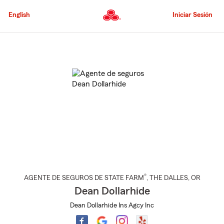
Pasar
al
English
Iniciar Sesión
contenido
principal
Comienzo
del
contenido
principal
®
AGENTE DE SEGUROS DE STATE FARM
,
THE DALLES
, OR
Dean Dollarhide
Dean Dollarhide Ins Agcy Inc