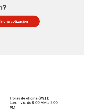
n?
a una cotización
Horas de oficina (
PST
):
Lun. - vie. de 9:00 AM a 5:00
PM