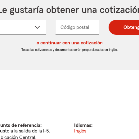
Le gustaría obtener una cotizació
cione
Código postal
Ingresa
Ingresa
Obteng
_____
un
un
re
código
código
cto
o continuar con una cotización
postal
postal
de
de
Todas las cotizaciones y documentos serán proporcionados en inglés.
egable
5
5
dígitos
dígitos
unto de referencia:
Idiomas:
usto a la salida de la I-5.
Inglés
bicación Central.