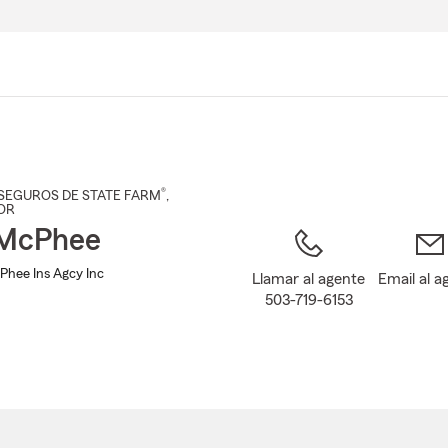
Pasar
al
contenido
principal
®
SEGUROS DE STATE FARM
,
 OR
 McPhee
Phee Ins Agcy Inc
Llamar al agente
Email al a
503-719-6153