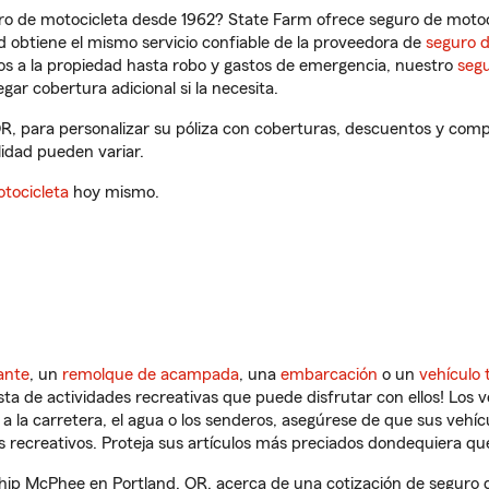
ro de motocicleta desde 1962? State Farm ofrece seguro de motoci
 obtiene el mismo servicio confiable de la proveedora de
seguro 
os a la propiedad hasta robo y gastos de emergencia, nuestro
segu
gar cobertura adicional si la necesita.
R, para personalizar su póliza con coberturas, descuentos y com
ilidad pueden variar.
tocicleta
hoy mismo.
ante
, un
remolque de acampada
, una
embarcación
o un
vehículo 
ista de actividades recreativas que puede disfrutar con ellos! Los 
a la carretera, el agua o los senderos, asegúrese de que sus vehí
 recreativos. Proteja sus artículos más preciados dondequiera qu
ip McPhee en Portland, OR, acerca de una cotización de seguro de