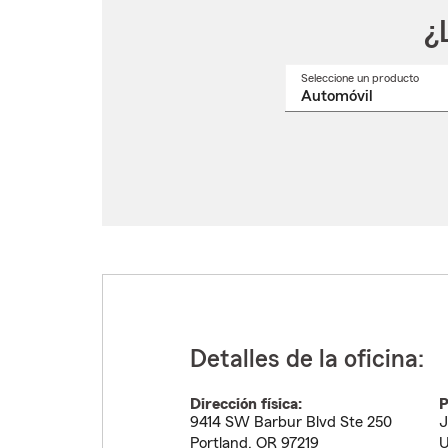
¿
Seleccione un producto
Selec
un
nomb
de
produ
del
menú
despl
Detalles de la oficina:
Dirección física:
P
9414 SW Barbur Blvd Ste 250
J
Portland
,
OR
97219
U