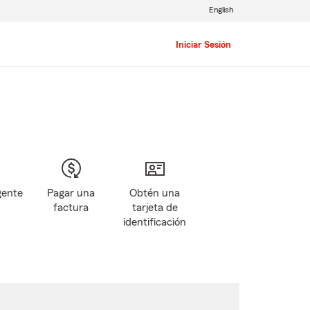
English
Iniciar Sesión
gente
Pagar una
Obtén una
factura
tarjeta de
identificación