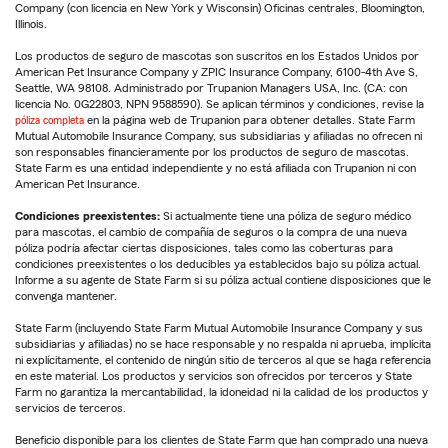
Company (con licencia en New York y Wisconsin) Oficinas centrales, Bloomington,
Illinois.
Los productos de seguro de mascotas son suscritos en los Estados Unidos por
American Pet Insurance Company y ZPIC Insurance Company, 6100-4th Ave S,
Seattle, WA 98108. Administrado por Trupanion Managers USA, Inc. (CA: con
licencia No. 0G22803, NPN 9588590). Se aplican términos y condiciones, revise la
póliza completa
en la página web de Trupanion para obtener detalles. State Farm
Mutual Automobile Insurance Company, sus subsidiarias y afiliadas no ofrecen ni
son responsables financieramente por los productos de seguro de mascotas.
State Farm es una entidad independiente y no está afiliada con Trupanion ni con
American Pet Insurance.
Condiciones preexistentes:
Si actualmente tiene una póliza de seguro médico
para mascotas, el cambio de compañía de seguros o la compra de una nueva
póliza podría afectar ciertas disposiciones, tales como las coberturas para
condiciones preexistentes o los deducibles ya establecidos bajo su póliza actual.
Informe a su agente de State Farm si su póliza actual contiene disposiciones que le
convenga mantener.
State Farm (incluyendo State Farm Mutual Automobile Insurance Company y sus
subsidiarias y afiliadas) no se hace responsable y no respalda ni aprueba, implícita
ni explícitamente, el contenido de ningún sitio de terceros al que se haga referencia
en este material. Los productos y servicios son ofrecidos por terceros y State
Farm no garantiza la mercantabilidad, la idoneidad ni la calidad de los productos y
servicios de terceros.
Beneficio disponible para los clientes de State Farm que han comprado una nueva