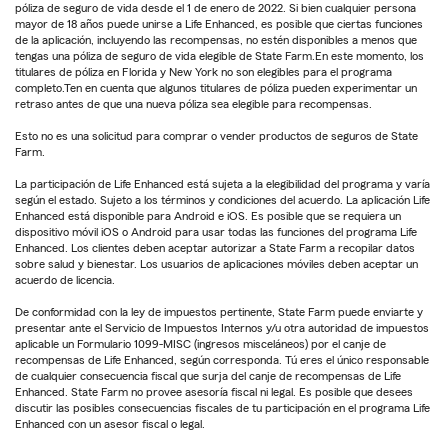
póliza de seguro de vida desde el 1 de enero de 2022. Si bien cualquier persona
mayor de 18 años puede unirse a Life Enhanced, es posible que ciertas funciones
de la aplicación, incluyendo las recompensas, no estén disponibles a menos que
tengas una póliza de seguro de vida elegible de State Farm.En este momento, los
titulares de póliza en Florida y New York no son elegibles para el programa
completo.Ten en cuenta que algunos titulares de póliza pueden experimentar un
retraso antes de que una nueva póliza sea elegible para recompensas.
Esto no es una solicitud para comprar o vender productos de seguros de State
Farm.
La participación de Life Enhanced está sujeta a la elegibilidad del programa y varía
según el estado. Sujeto a los términos y condiciones del acuerdo. La aplicación Life
Enhanced está disponible para Android e iOS. Es posible que se requiera un
dispositivo móvil iOS o Android para usar todas las funciones del programa Life
Enhanced. Los clientes deben aceptar autorizar a State Farm a recopilar datos
sobre salud y bienestar. Los usuarios de aplicaciones móviles deben aceptar un
acuerdo de licencia.
De conformidad con la ley de impuestos pertinente, State Farm puede enviarte y
presentar ante el Servicio de Impuestos Internos y/u otra autoridad de impuestos
aplicable un Formulario 1099-MISC (ingresos misceláneos) por el canje de
recompensas de Life Enhanced, según corresponda. Tú eres el único responsable
de cualquier consecuencia fiscal que surja del canje de recompensas de Life
Enhanced. State Farm no provee asesoría fiscal ni legal. Es posible que desees
discutir las posibles consecuencias fiscales de tu participación en el programa Life
Enhanced con un asesor fiscal o legal.