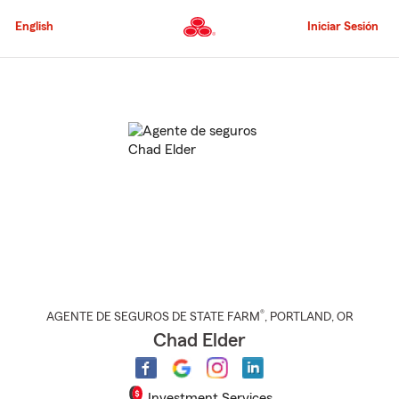
Pasar
al
English
Iniciar Sesión
contenido
principal
Comienzo
del
contenido
principal
®
AGENTE DE SEGUROS DE STATE FARM
,
PORTLAND
, OR
Chad Elder
Investment Services