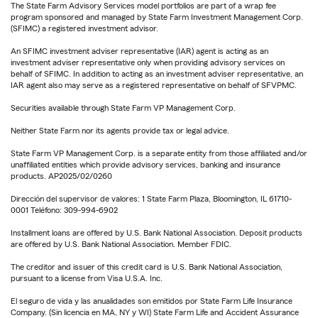
The State Farm Advisory Services model portfolios are part of a wrap fee
program sponsored and managed by State Farm Investment Management Corp.
(SFIMC) a registered investment advisor.
An SFIMC investment adviser representative (IAR) agent is acting as an
investment adviser representative only when providing advisory services on
behalf of SFIMC. In addition to acting as an investment adviser representative, an
IAR agent also may serve as a registered representative on behalf of SFVPMC.
Securities available through State Farm VP Management Corp.
Neither State Farm nor its agents provide tax or legal advice.
State Farm VP Management Corp. is a separate entity from those affiliated and/or
unaffiliated entities which provide advisory services, banking and insurance
products. AP2025/02/0260
Dirección del supervisor de valores: 1 State Farm Plaza, Bloomington, IL 61710-
0001 Teléfono: 309-994-6902
Installment loans are offered by U.S. Bank National Association. Deposit products
are offered by U.S. Bank National Association. Member FDIC.
The creditor and issuer of this credit card is U.S. Bank National Association,
pursuant to a license from Visa U.S.A. Inc.
El seguro de vida y las anualidades son emitidos por State Farm Life Insurance
Company. (Sin licencia en MA, NY y WI) State Farm Life and Accident Assurance