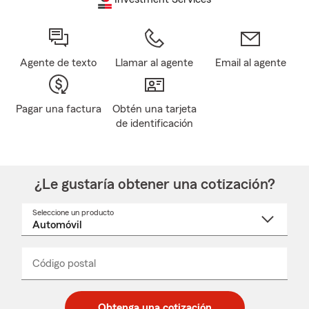
Agente de texto
Llamar al agente
Email al agente
Pagar una factura
Obtén una tarjeta
de identificación
¿Le gustaría obtener una cotización?
Seleccione un producto
Seleccione
un
nombre
de
producto
del
Código postal
Ingresa
Ingresa
_____
menú
un
un
desplegable
código
código
postal
postal
Obtenga una cotización