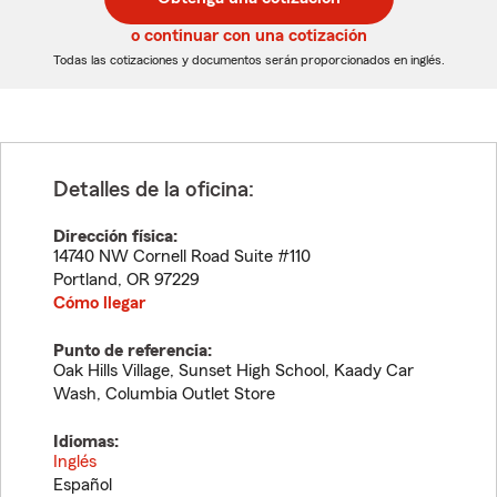
de
de
5
5
o continuar con una cotización
dígitos
dígitos
Todas las cotizaciones y documentos serán proporcionados en inglés.
Detalles de la oficina:
Dirección física:
14740 NW Cornell Road Suite #110
Portland
,
OR
97229
Cómo llegar
Punto de referencia:
Oak Hills Village, Sunset High School, Kaady Car
Wash, Columbia Outlet Store
Idiomas:
Inglés
Español