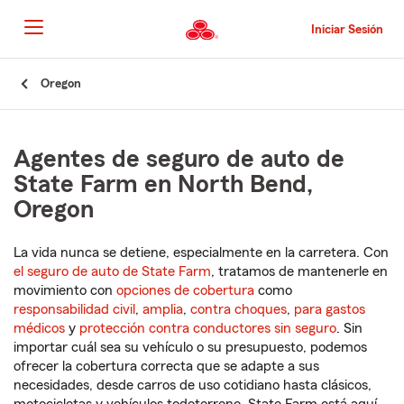
Pasar
al
Iniciar Sesión
contenido
principal
Comienzo
Oregon
del
contenido
principal
Agentes de seguro de auto de
State Farm en North Bend,
Oregon
La vida nunca se detiene, especialmente en la carretera. Con
el seguro de auto de State Farm
, tratamos de mantenerle en
movimiento con
opciones de cobertura
como
responsabilidad civil
,
amplia
,
contra choques
,
para gastos
médicos
y
protección contra conductores sin seguro
. Sin
importar cuál sea su vehículo o su presupuesto, podemos
ofrecer la cobertura correcta que se adapte a sus
necesidades, desde carros de uso cotidiano hasta clásicos,