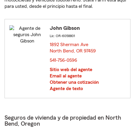
motocicletas y vehículos todoterreno. State Farm está aquí
para usted, desde el principio hasta el final.
John Gibson
Lic: OR-6058801
1892 Sherman Ave
North Bend, OR 97459
opens in new window
541-756-0596
Sitio web del agente
Email al agente
Obtener una cotización
Agente de texto
Seguros de vivienda y de propiedad en North
Bend, Oregon