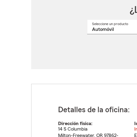
¿
Seleccione un producto
Selec
un
nomb
de
produ
del
menú
despl
Detalles de la oficina:
Dirección física:
I
14 S Columbia
I
Milton-Freewater
,
OR
97862-
E