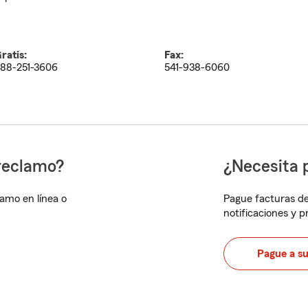
ratis:
Fax:
88-251-3606
541-938-6060
reclamo?
¿Necesita 
lamo en línea o
Pague facturas de
notificaciones y 
Pague a s