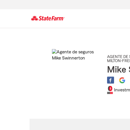
Comienzo
del
contenido
principal
AGENTE DE 
MILTON-FR
Mike 
Investm