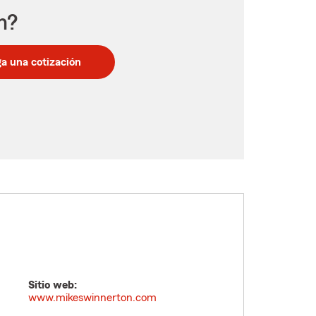
n?
a una cotización
Sitio web:
www.mikeswinnerton.com