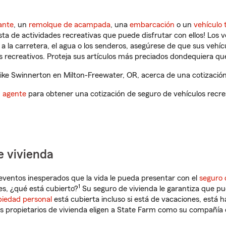
ante
, un
remolque de acampada
, una
embarcación
o un
vehículo 
ista de actividades recreativas que puede disfrutar con ellos! Los 
a la carretera, el agua o los senderos, asegúrese de que sus vehí
 recreativos. Proteja sus artículos más preciados dondequiera qu
ke Swinnerton en Milton-Freewater, OR, acerca de una cotización 
n agente
para obtener una cotización de seguro de vehículos recre
e vivienda
eventos inesperados que la vida le pueda presentar con el
seguro 
1
s, ¿qué está cubierto?
Su seguro de vivienda le garantiza que pu
piedad personal
está cubierta incluso si está de vacaciones, está h
propietarios de vivienda eligen a State Farm como su compañía 