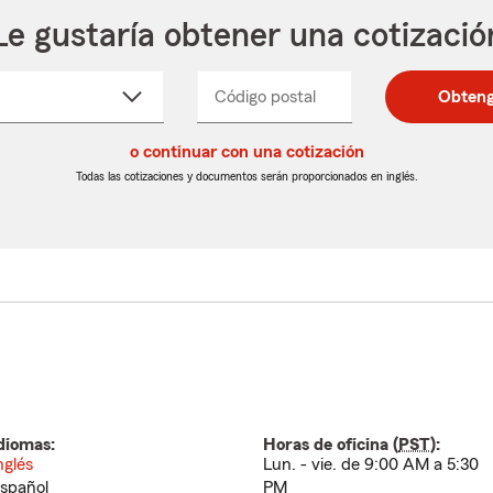
Le gustaría obtener una cotizació
cione
Código postal
Ingresa
Ingresa
Obteng
_____
un
un
re
código
código
cto
o continuar con una cotización
postal
postal
de
de
Todas las cotizaciones y documentos serán proporcionados en inglés.
egable
5
5
dígitos
dígitos
diomas:
Horas de oficina (
PST
):
nglés
Lun. - vie. de 9:00 AM a 5:30
spañol
PM