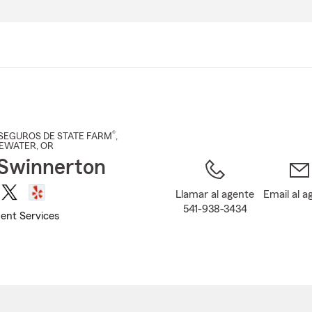
Pasar
al
contenido
principal
®
SEGUROS DE STATE FARM
,
EEWATER
, OR
Swinnerton
Llamar al agente
Email al a
541-938-3434
ent Services