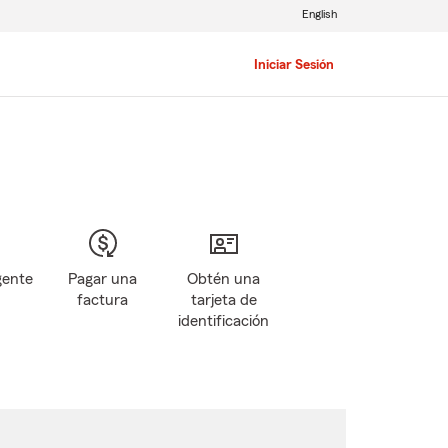
English
Iniciar Sesión
gente
Pagar una
Obtén una
factura
tarjeta de
identificación