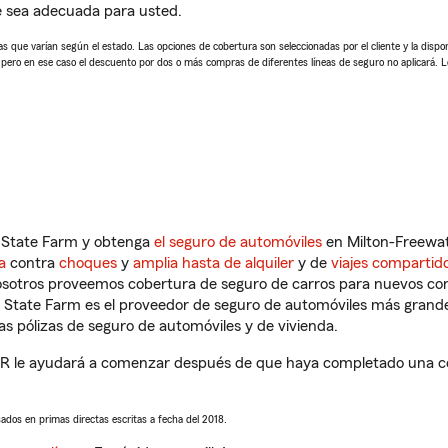
e sea adecuada para usted.
 que varían según el estado. Las opciones de cobertura son seleccionadas por el cliente y la disponib
, pero en ese caso el descuento por dos o más compras de diferentes líneas de seguro no aplicará. 
n State Farm y obtenga
el seguro de automóviles
en Milton-Freewat
a
contra
choques
y
amplia hasta de alquiler
y de
viajes compartid
nosotros proveemos cobertura de seguro de carros para nuevos con
e State Farm es el proveedor de seguro de automóviles más grand
 pólizas de seguro de automóviles y de vivienda.
R le ayudará a comenzar después de que haya completado una cot
sados en primas directas escritas a fecha del 2018.