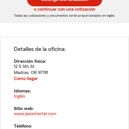
de
de
5
5
o continuar con una cotización
dígitos
dígitos
Todas las cotizaciones y documentos serán proporcionados en inglés.
Detalles de la oficina:
Dirección física:
12 S 5th St
Madras
,
OR
97741
Cómo llegar
Idiomas:
Inglés
Sitio web:
www.jasonhertel.com
Teléfono: