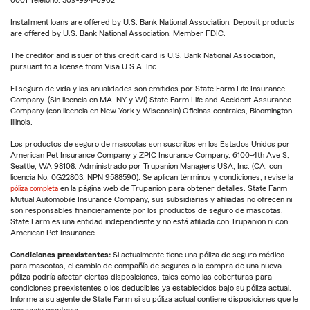
0001 Teléfono: 309-994-6902
Installment loans are offered by U.S. Bank National Association. Deposit products
are offered by U.S. Bank National Association. Member FDIC.
The creditor and issuer of this credit card is U.S. Bank National Association,
pursuant to a license from Visa U.S.A. Inc.
El seguro de vida y las anualidades son emitidos por State Farm Life Insurance
Company. (Sin licencia en MA, NY y WI) State Farm Life and Accident Assurance
Company (con licencia en New York y Wisconsin) Oficinas centrales, Bloomington,
Illinois.
Los productos de seguro de mascotas son suscritos en los Estados Unidos por
American Pet Insurance Company y ZPIC Insurance Company, 6100-4th Ave S,
Seattle, WA 98108. Administrado por Trupanion Managers USA, Inc. (CA: con
licencia No. 0G22803, NPN 9588590). Se aplican términos y condiciones, revise la
póliza completa
en la página web de Trupanion para obtener detalles. State Farm
Mutual Automobile Insurance Company, sus subsidiarias y afiliadas no ofrecen ni
son responsables financieramente por los productos de seguro de mascotas.
State Farm es una entidad independiente y no está afiliada con Trupanion ni con
American Pet Insurance.
Condiciones preexistentes:
Si actualmente tiene una póliza de seguro médico
para mascotas, el cambio de compañía de seguros o la compra de una nueva
póliza podría afectar ciertas disposiciones, tales como las coberturas para
condiciones preexistentes o los deducibles ya establecidos bajo su póliza actual.
Informe a su agente de State Farm si su póliza actual contiene disposiciones que le