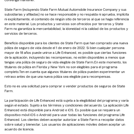
convenga mantener.
State Farm (incluyendo State Farm Mutual Automobile Insurance Company y sus
subsidiarias y afiliadas) no se hace responsable y no respalda ni aprueba, implícita
ni explícitamente, el contenido de ningún sitio de terceros al que se haga referencia
en este material. Los productos y servicios son ofrecidos por terceros y State
Farm no garantiza la mercantabilidad, la idoneidad ni la calidad de los productos y
servicios de terceros.
Beneficio disponible para los clientes de State Farm que han comprado una nueva
póliza de seguro de vida desde el 1 de enero de 2022. Si bien cualquier persona
mayor de 18 años puede unirse a Life Enhanced, es posible que ciertas funciones
de la aplicación, incluyendo las recompensas, no estén disponibles a menos que
tengas una póliza de seguro de vida elegible de State Farm.En este momento, los
titulares de póliza en Florida y New York no son elegibles para el programa
completo.Ten en cuenta que algunos titulares de póliza pueden experimentar un
retraso antes de que una nueva póliza sea elegible para recompensas.
Esto no es una solicitud para comprar o vender productos de seguros de State
Farm.
La participación de Life Enhanced está sujeta a la elegibilidad del programa y varía
según el estado. Sujeto a los términos y condiciones del acuerdo. La aplicación Life
Enhanced está disponible para Android e iOS. Es posible que se requiera un
dispositivo móvil iOS o Android para usar todas las funciones del programa Life
Enhanced. Los clientes deben aceptar autorizar a State Farm a recopilar datos
sobre salud y bienestar. Los usuarios de aplicaciones móviles deben aceptar un
acuerdo de licencia.