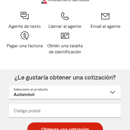
Agente de texto
Llamar al agente
Email al agente
Pagar una factura
Obtén una tarjeta
de identificación
¿Le gustaría obtener una cotización?
Seleccione un producto
Seleccione
un
nombre
de
producto
del
Código postal
Ingresa
Ingresa
_____
menú
un
un
desplegable
código
código
postal
postal
Obtenga una cotización