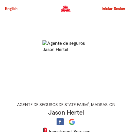
Pasar
al
English
Iniciar Sesión
contenido
principal
Comienzo
del
contenido
principal
®
AGENTE DE SEGUROS DE STATE FARM
,
MADRAS
, OR
Jason Hertel
Investment Services