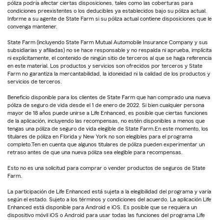
póliza podría afectar ciertas disposiciones, tales como las coberturas para
condiciones preexistentes o los deducibles ya establecidos bajo su póliza actual.
Informe a su agente de State Farm si su póliza actual contiene disposiciones que le
convenga mantener.
State Farm (incluyendo State Farm Mutual Automobile Insurance Company y sus
subsidiarias y afiliadas) no se hace responsable y no respalda ni aprueba, implícita
ni explícitamente, el contenido de ningún sitio de terceros al que se haga referencia
en este material. Los productos y servicios son ofrecidos por terceros y State
Farm no garantiza la mercantabilidad, la idoneidad ni la calidad de los productos y
servicios de terceros.
Beneficio disponible para los clientes de State Farm que han comprado una nueva
póliza de seguro de vida desde el 1 de enero de 2022. Si bien cualquier persona
mayor de 18 años puede unirse a Life Enhanced, es posible que ciertas funciones
de la aplicación, incluyendo las recompensas, no estén disponibles a menos que
tengas una póliza de seguro de vida elegible de State Farm.En este momento, los
titulares de póliza en Florida y New York no son elegibles para el programa
completo.Ten en cuenta que algunos titulares de póliza pueden experimentar un
retraso antes de que una nueva póliza sea elegible para recompensas.
Esto no es una solicitud para comprar o vender productos de seguros de State
Farm.
La participación de Life Enhanced está sujeta a la elegibilidad del programa y varía
según el estado. Sujeto a los términos y condiciones del acuerdo. La aplicación Life
Enhanced está disponible para Android e iOS. Es posible que se requiera un
dispositivo móvil iOS o Android para usar todas las funciones del programa Life