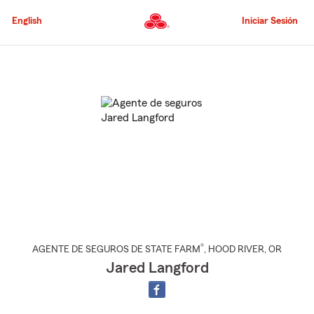
Pasar
al
English
Iniciar Sesión
contenido
principal
Comienzo
del
contenido
principal
®
AGENTE DE SEGUROS DE STATE FARM
,
HOOD RIVER
, OR
Jared Langford