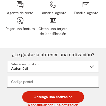
Agente de texto
Llamar al agente
Email al agente
Pagar una factura
Obtén una tarjeta
de identificación
¿Le gustaría obtener una cotización?
Seleccione un producto
Seleccione
un
nombre
de
producto
del
Código postal
Ingresa
Ingresa
_____
menú
un
un
desplegable
código
código
postal
postal
Obtenga una cotización
de
de
5
5
o continuar con una cotización