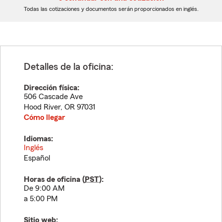
dígitos
dígitos
Todas las cotizaciones y documentos serán proporcionados en inglés.
Detalles de la oficina:
Dirección física:
506 Cascade Ave
Hood River
,
OR
97031
Cómo llegar
Idiomas:
Inglés
Español
Horas de oficina (
PST
):
De 9:00 AM
a 5:00 PM
Sitio web: