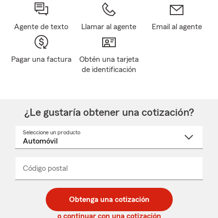
Agente de texto
Llamar al agente
Email al agente
Pagar una factura
Obtén una tarjeta
de identificación
¿Le gustaría obtener una cotización?
Seleccione un producto
Seleccione
un
nombre
de
producto
del
Código postal
Ingresa
Ingresa
_____
menú
un
un
desplegable
código
código
postal
postal
Obtenga una cotización
de
de
5
5
o continuar con una cotización