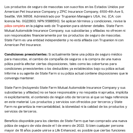
Los productos de seguro de mascotas son suscritos en los Estados Unidos por
American Pet Insurance Company y ZPIC Insurance Company, 6100-4th Ave S,
Seattle, WA 98108. Administrado por Trupanion Managers USA, Inc. (CA: con
licencia No. 0G22803, NPN 9588590). Se aplican términos y condiciones, revise la
póliza completa
en la página web de Trupanion para obtener detalles. State Farm
Mutual Automobile Insurance Company, sus subsidiarias y afiliadas no ofrecen ni
son responsables financieramente por los productos de seguro de mascotas.
State Farm es una entidad independiente y no está afiliada con Trupanion ni con
American Pet Insurance.
Condiciones preexistentes:
Si actualmente tiene una póliza de seguro médico
para mascotas, el cambio de compañía de seguros o la compra de una nueva
póliza podría afectar ciertas disposiciones, tales como las coberturas para
condiciones preexistentes o los deducibles ya establecidos bajo su póliza actual.
Informe a su agente de State Farm si su póliza actual contiene disposiciones que le
convenga mantener.
State Farm (incluyendo State Farm Mutual Automobile Insurance Company y sus
subsidiarias y afiliadas) no se hace responsable y no respalda ni aprueba, implícita
ni explícitamente, el contenido de ningún sitio de terceros al que se haga referencia
en este material. Los productos y servicios son ofrecidos por terceros y State
Farm no garantiza la mercantabilidad, la idoneidad ni la calidad de los productos y
servicios de terceros.
Beneficio disponible para los clientes de State Farm que han comprado una nueva
póliza de seguro de vida desde el 1 de enero de 2022. Si bien cualquier persona
mayor de 18 años puede unirse a Life Enhanced, es posible que ciertas funciones