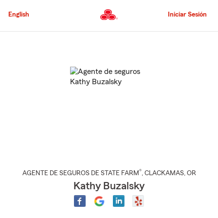
Pasar
al
English
Iniciar Sesión
contenido
principal
Comienzo
del
contenido
principal
®
AGENTE DE SEGUROS DE STATE FARM
,
CLACKAMAS
, OR
Kathy Buzalsky