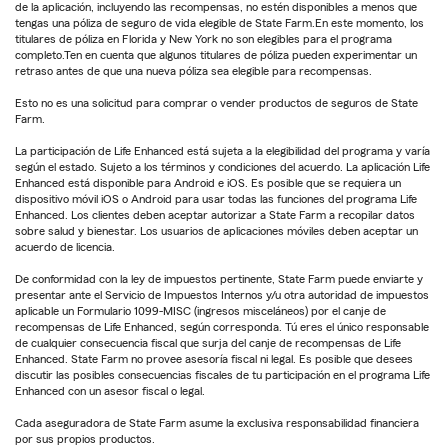
de la aplicación, incluyendo las recompensas, no estén disponibles a menos que
tengas una póliza de seguro de vida elegible de State Farm.En este momento, los
titulares de póliza en Florida y New York no son elegibles para el programa
completo.Ten en cuenta que algunos titulares de póliza pueden experimentar un
retraso antes de que una nueva póliza sea elegible para recompensas.
Esto no es una solicitud para comprar o vender productos de seguros de State
Farm.
La participación de Life Enhanced está sujeta a la elegibilidad del programa y varía
según el estado. Sujeto a los términos y condiciones del acuerdo. La aplicación Life
Enhanced está disponible para Android e iOS. Es posible que se requiera un
dispositivo móvil iOS o Android para usar todas las funciones del programa Life
Enhanced. Los clientes deben aceptar autorizar a State Farm a recopilar datos
sobre salud y bienestar. Los usuarios de aplicaciones móviles deben aceptar un
acuerdo de licencia.
De conformidad con la ley de impuestos pertinente, State Farm puede enviarte y
presentar ante el Servicio de Impuestos Internos y/u otra autoridad de impuestos
aplicable un Formulario 1099-MISC (ingresos misceláneos) por el canje de
recompensas de Life Enhanced, según corresponda. Tú eres el único responsable
de cualquier consecuencia fiscal que surja del canje de recompensas de Life
Enhanced. State Farm no provee asesoría fiscal ni legal. Es posible que desees
discutir las posibles consecuencias fiscales de tu participación en el programa Life
Enhanced con un asesor fiscal o legal.
Cada aseguradora de State Farm asume la exclusiva responsabilidad financiera
por sus propios productos.