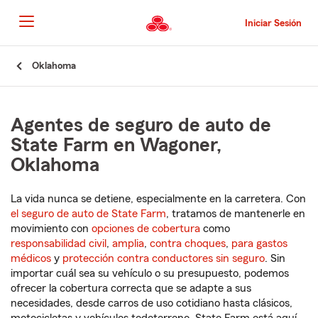
Pasar
al
Iniciar Sesión
contenido
principal
Comienzo
Oklahoma
del
contenido
principal
Agentes de seguro de auto de
State Farm en Wagoner,
Oklahoma
La vida nunca se detiene, especialmente en la carretera. Con
el seguro de auto de State Farm
, tratamos de mantenerle en
movimiento con
opciones de cobertura
como
responsabilidad civil
,
amplia
,
contra choques
,
para gastos
médicos
y
protección contra conductores sin seguro
. Sin
importar cuál sea su vehículo o su presupuesto, podemos
ofrecer la cobertura correcta que se adapte a sus
necesidades, desde carros de uso cotidiano hasta clásicos,