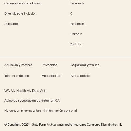
Carreras en State Farm
Facebook
Diversidad e inclusión
X
Jubilados
Instagram
LinkedIn
YouTube
Anuncios y rastreo
Privacidad
Seguridad y fraude
Términos de uso
Accesibilidad
Mapa del sitio
WA My Health My Data Act
Aviso de recopilación de datos en CA
No vendan ni compartan mi información personal
© Copyright
2026
, State Farm Mutual Automobile Insurance Company, Bloomington, IL