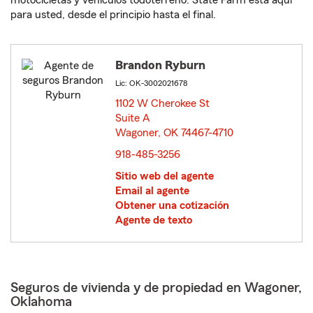
motocicletas y vehículos todoterreno. State Farm está aquí
para usted, desde el principio hasta el final.
Brandon Ryburn
Lic: OK-3002021678
1102 W Cherokee St
Suite A
Wagoner, OK 74467-4710
opens in new window
918-485-3256
Sitio web del agente
Email al agente
Obtener una cotización
Agente de texto
Seguros de vivienda y de propiedad en Wagoner,
Oklahoma