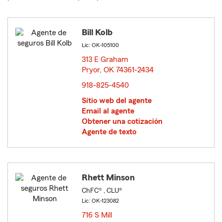
Bill Kolb
Lic: OK-105100
313 E Graham
Pryor, OK 74361-2434
opens in new window
918-825-4540
Sitio web del agente
Email al agente
Obtener una cotización
Agente de texto
Rhett Minson
ChFC® , CLU®
Lic: OK-123082
716 S Mill