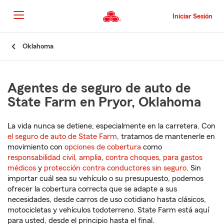
Pasar
al
Iniciar Sesión
contenido
principal
Comienzo
Oklahoma
del
contenido
principal
Agentes de seguro de auto de
State Farm en Pryor, Oklahoma
La vida nunca se detiene, especialmente en la carretera. Con
el seguro de auto de State Farm
, tratamos de mantenerle en
movimiento con
opciones de cobertura
como
responsabilidad civil
,
amplia
,
contra choques
,
para gastos
médicos
y
protección contra conductores sin seguro
. Sin
importar cuál sea su vehículo o su presupuesto, podemos
ofrecer la cobertura correcta que se adapte a sus
necesidades, desde carros de uso cotidiano hasta clásicos,
motocicletas y vehículos todoterreno. State Farm está aquí
para usted, desde el principio hasta el final.