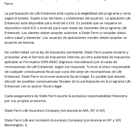
Farm.
La participación de Life Enhanced está sujeta a la elegibilidad del programa y varía
según el estado. Sujeto a los términos y condiciones del acuerdo. La aplicación Life
Enhanced está disponible para Android e iOS. Es posible que se requiera un
dispositivo móvil iOS o Android para usar todas las funciones del programa Life
Enhanced. Los clientes deben aceptar autorizar a State Farm a recopilar datos
sobre salud y bienestar. Los usuarios de aplicaciones móviles deben aceptar un
acuerdo de licencia.
De conformidad con la ley de impuestos pertinente, State Farm puede enviarte y
presentar ante el Servicio de Impuestos Internos y/u otra autoridad de impuestos
aplicable un Formulario 1099-MISC (ingresos misceláneos) por el canje de
recompensas de Life Enhanced, según corresponda. Tú eres el único responsable
de cualquier consecuencia fiscal que surja del canje de recompensas de Life
Enhanced. State Farm no provee asesoría fiscal ni legal. Es posible que desees
discutir las posibles consecuencias fiscales de tu participación en el programa Life
Enhanced con un asesor fiscal o legal.
Cada aseguradora de State Farm asume la exclusiva responsabilidad financiera
por sus propios productos.
State Farm Life Insurance Company (sin licencia en MA, NY ni WI)
State Farm Life and Accident Assurance Company (con licencia en NY y WI)
Bloomington, IL