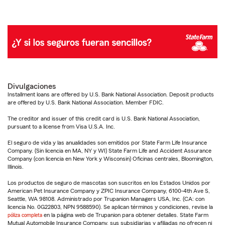
Divulgaciones
Installment loans are offered by U.S. Bank National Association. Deposit products
are offered by U.S. Bank National Association. Member FDIC.
The creditor and issuer of this credit card is U.S. Bank National Association,
pursuant to a license from Visa U.S.A. Inc.
El seguro de vida y las anualidades son emitidos por State Farm Life Insurance
Company. (Sin licencia en MA, NY y WI) State Farm Life and Accident Assurance
Company (con licencia en New York y Wisconsin) Oficinas centrales, Bloomington,
Illinois.
Los productos de seguro de mascotas son suscritos en los Estados Unidos por
American Pet Insurance Company y ZPIC Insurance Company, 6100-4th Ave S,
Seattle, WA 98108. Administrado por Trupanion Managers USA, Inc. (CA: con
licencia No. 0G22803, NPN 9588590). Se aplican términos y condiciones, revise la
póliza completa
en la página web de Trupanion para obtener detalles. State Farm
Mutual Automobile Insurance Company, sus subsidiarias y afiliadas no ofrecen ni