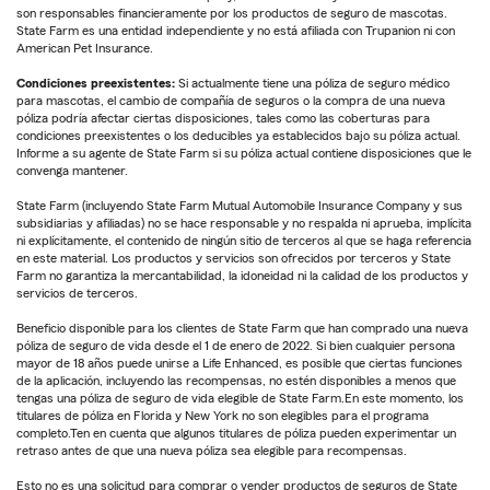
son responsables financieramente por los productos de seguro de mascotas.
State Farm es una entidad independiente y no está afiliada con Trupanion ni con
American Pet Insurance.
Condiciones preexistentes:
Si actualmente tiene una póliza de seguro médico
para mascotas, el cambio de compañía de seguros o la compra de una nueva
póliza podría afectar ciertas disposiciones, tales como las coberturas para
condiciones preexistentes o los deducibles ya establecidos bajo su póliza actual.
Informe a su agente de State Farm si su póliza actual contiene disposiciones que le
convenga mantener.
State Farm (incluyendo State Farm Mutual Automobile Insurance Company y sus
subsidiarias y afiliadas) no se hace responsable y no respalda ni aprueba, implícita
ni explícitamente, el contenido de ningún sitio de terceros al que se haga referencia
en este material. Los productos y servicios son ofrecidos por terceros y State
Farm no garantiza la mercantabilidad, la idoneidad ni la calidad de los productos y
servicios de terceros.
Beneficio disponible para los clientes de State Farm que han comprado una nueva
póliza de seguro de vida desde el 1 de enero de 2022. Si bien cualquier persona
mayor de 18 años puede unirse a Life Enhanced, es posible que ciertas funciones
de la aplicación, incluyendo las recompensas, no estén disponibles a menos que
tengas una póliza de seguro de vida elegible de State Farm.En este momento, los
titulares de póliza en Florida y New York no son elegibles para el programa
completo.Ten en cuenta que algunos titulares de póliza pueden experimentar un
retraso antes de que una nueva póliza sea elegible para recompensas.
Esto no es una solicitud para comprar o vender productos de seguros de State