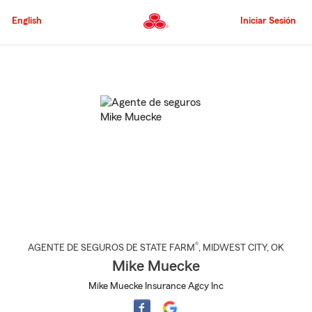
Pasar
al
English
Iniciar Sesión
contenido
principal
Comienzo
del
contenido
principal
®
AGENTE DE SEGUROS DE STATE FARM
,
MIDWEST CITY
, OK
Mike Muecke
Mike Muecke Insurance Agcy Inc