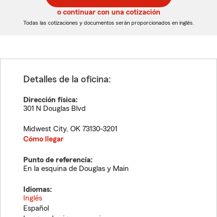
5
5
o continuar con una cotización
dígitos
dígitos
Todas las cotizaciones y documentos serán proporcionados en inglés.
Detalles de la oficina:
Dirección física:
301 N Douglas Blvd
Midwest City
,
OK
73130-3201
Cómo llegar
Punto de referencia:
En la esquina de Douglas y Main
Idiomas:
Inglés
Español