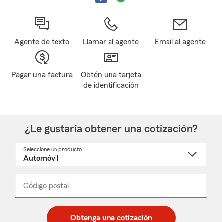
Agente de texto
Llamar al agente
Email al agente
Pagar una factura
Obtén una tarjeta
de identificación
¿Le gustaría obtener una cotización?
Seleccione un producto
Seleccione
un
nombre
de
producto
del
Código postal
Ingresa
Ingresa
_____
menú
un
un
desplegable
código
código
postal
postal
Obtenga una cotización
de
de