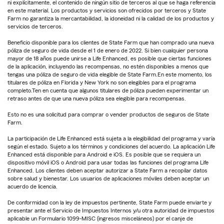
ni explícitamente, el contenido de ningún sitio de terceros al que se haga referencia
en este material. Los productos y servicios son ofrecidos por terceros y State
Farm no garantiza la mercantabilidad, la idoneidad ni la calidad de los productos y
servicios de terceros.
Beneficio disponible para los clientes de State Farm que han comprado una nueva
póliza de seguro de vida desde el 1 de enero de 2022. Si bien cualquier persona
mayor de 18 años puede unirse a Life Enhanced, es posible que ciertas funciones
de la aplicación, incluyendo las recompensas, no estén disponibles a menos que
tengas una póliza de seguro de vida elegible de State Farm.En este momento, los
titulares de póliza en Florida y New York no son elegibles para el programa
completo.Ten en cuenta que algunos titulares de póliza pueden experimentar un
retraso antes de que una nueva póliza sea elegible para recompensas.
Esto no es una solicitud para comprar o vender productos de seguros de State
Farm.
La participación de Life Enhanced está sujeta a la elegibilidad del programa y varía
según el estado. Sujeto a los términos y condiciones del acuerdo. La aplicación Life
Enhanced está disponible para Android e iOS. Es posible que se requiera un
dispositivo móvil iOS o Android para usar todas las funciones del programa Life
Enhanced. Los clientes deben aceptar autorizar a State Farm a recopilar datos
sobre salud y bienestar. Los usuarios de aplicaciones móviles deben aceptar un
acuerdo de licencia.
De conformidad con la ley de impuestos pertinente, State Farm puede enviarte y
presentar ante el Servicio de Impuestos Internos y/u otra autoridad de impuestos
aplicable un Formulario 1099-MISC (ingresos misceláneos) por el canje de