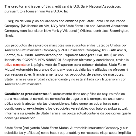
The creditor and issuer of this credit card is U.S. Bank National Association,
pursuant to a license from Visa U.S.A. Inc.
El seguro de vida y las anualidades son emitidos por State Farm Life Insurance
Company. (Sin licencia en MA, NY y WI) State Farm Life and Accident Assurance
Company (con licencia en New York y Wisconsin) Oficinas centrales, Bloomington,
Illinois.
Los productos de seguro de mascotas son suscritos en los Estados Unidos por
American Pet Insurance Company y ZPIC Insurance Company, 6100-4th Ave S,
Seattle, WA 98108. Administrado por Trupanion Managers USA, Inc. (CA: con
licencia No. 0G22803, NPN 9588590). Se aplican términos y condiciones, revise la
póliza completa
en la página web de Trupanion para obtener detalles. State Farm
Mutual Automobile Insurance Company, sus subsidiarias y afiliadas no ofrecen ni
son responsables financieramente por los productos de seguro de mascotas.
State Farm es una entidad independiente y no está afiliada con Trupanion ni con
American Pet Insurance.
Condiciones preexistentes:
Si actualmente tiene una póliza de seguro médico
para mascotas, el cambio de compañía de seguros o la compra de una nueva
póliza podría afectar ciertas disposiciones, tales como las coberturas para
condiciones preexistentes o los deducibles ya establecidos bajo su póliza actual.
Informe a su agente de State Farm si su póliza actual contiene disposiciones que le
convenga mantener.
State Farm (incluyendo State Farm Mutual Automobile Insurance Company y sus
subsidiarias y afiliadas) no se hace responsable y no respalda ni aprueba, implícita