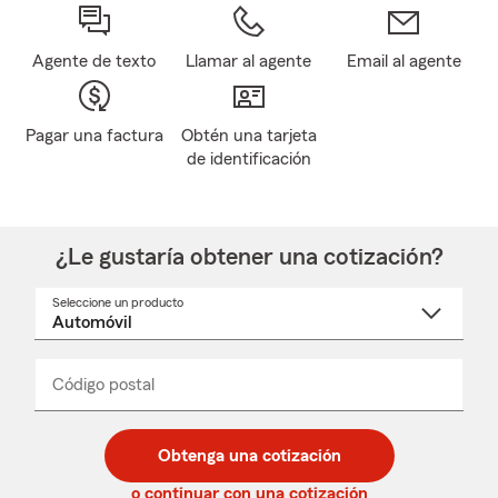
Agente de texto
Llamar al agente
Email al agente
Pagar una factura
Obtén una tarjeta
de identificación
¿Le gustaría obtener una cotización?
Seleccione un producto
Seleccione
un
nombre
de
producto
del
Código postal
Ingresa
Ingresa
_____
menú
un
un
desplegable
código
código
postal
postal
Obtenga una cotización
de
de
5
5
o continuar con una cotización