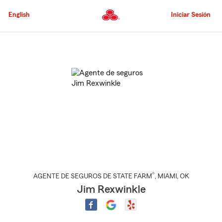
Pasar
al
English
Iniciar Sesión
contenido
principal
Comienzo
del
contenido
principal
®
AGENTE DE SEGUROS DE STATE FARM
,
MIAMI
, OK
Jim Rexwinkle