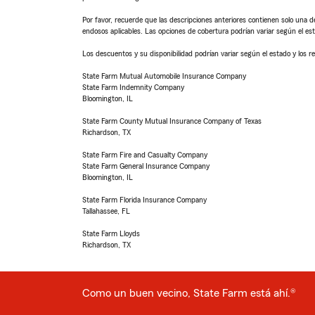
Por favor, recuerde que las descripciones anteriores contienen solo una de
endosos aplicables. Las opciones de cobertura podrían variar según el es
Los descuentos y su disponibilidad podrían variar según el estado y los re
State Farm Mutual Automobile Insurance Company
State Farm Indemnity Company
Bloomington, IL
State Farm County Mutual Insurance Company of Texas
Richardson, TX
State Farm Fire and Casualty Company
State Farm General Insurance Company
Bloomington, IL
State Farm Florida Insurance Company
Tallahassee, FL
State Farm Lloyds
Richardson, TX
Como un buen vecino, State Farm está ahí.®