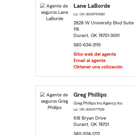
Lane LaBorde
Lic: OK-3000791980
2828 W University Blvd Suite
116
Durant, OK 74701-3091
580-634-3119
Sitio web del agente
Email al agente
Obtener una cotización
Greg Phillips
Greg Phillips Ins Agency Inc
Lic: OK-3000177526
618 Bryan Drive
Durant, OK 74701
580-924-1212