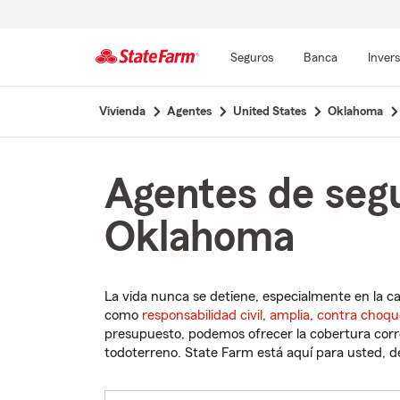
Seguros
Banca
Inver
Comienzo
Vivienda
Agentes
United States
Oklahoma
del
contenido
principal
Agentes de segu
Oklahoma
La vida nunca se detiene, especialmente en la c
como
responsabilidad civil
,
amplia
,
contra choqu
presupuesto, podemos ofrecer la cobertura corre
todoterreno. State Farm está aquí para usted, des