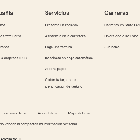
añía
Servicios
Carreras
anos
Presenta un reclamo
Carreras en State Fa
e State Farm
Asistencia en la carretera
Diversidad e inclusión
Prensa
Paga una factura
Jubilados
 a empresa (B2B)
Inscríbete en pago automático
Ahorra papel
Obtén tu tarjeta de
identificación de seguro
Términos de uso
Accesibilidad
Mapa del sitio
No vendan ni compartan mi información personal
Bloomington, IL