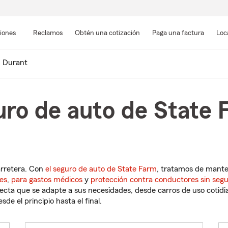
Pasar
al
siones
Reclamos
Obtén una cotización
Paga una factura
Loc
contenido
principal
Durant
ro de auto de State 
arretera. Con
el seguro de auto de State Farm
, tratamos de mant
es
,
para gastos médicos
y
protección contra conductores sin seg
cta que se adapte a sus necesidades, desde carros de uso cotidian
de el principio hasta el final.