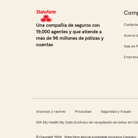
Comp
Una compañía de seguros con
Contáct
19,000 agentes y que atiende a
Acerca d
más de 96 millones de pólizas y
cuentas
Sala de 
Empresa
Anuncios y rastreo
Privacidad
Seguridad y fraude
WA My Health My Data Act
Aviso de recopilación de datos en CA
© Copyright
2026
, State Farm Mutual Automobile Insurance Company, 