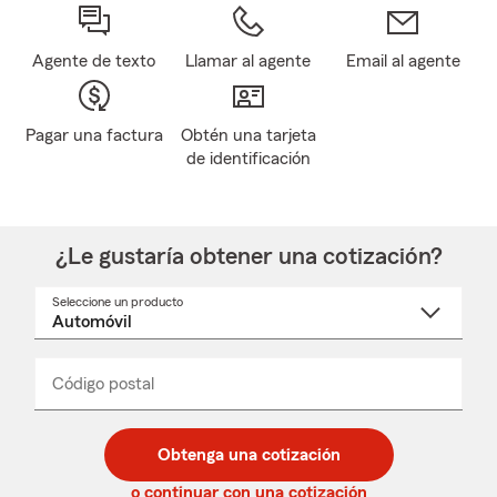
Agente de texto
Llamar al agente
Email al agente
Pagar una factura
Obtén una tarjeta
de identificación
¿Le gustaría obtener una cotización?
Seleccione un producto
Seleccione
un
nombre
de
producto
del
Código postal
Ingresa
Ingresa
_____
menú
un
un
desplegable
código
código
postal
postal
Obtenga una cotización
de
de
5
5
o continuar con una cotización