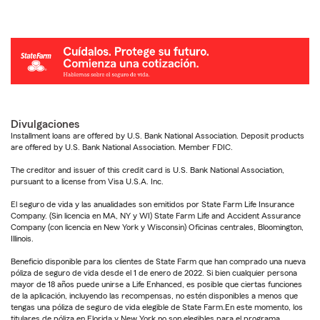
Divulgaciones
Installment loans are offered by U.S. Bank National Association. Deposit products
are offered by U.S. Bank National Association. Member FDIC.
The creditor and issuer of this credit card is U.S. Bank National Association,
pursuant to a license from Visa U.S.A. Inc.
El seguro de vida y las anualidades son emitidos por State Farm Life Insurance
Company. (Sin licencia en MA, NY y WI) State Farm Life and Accident Assurance
Company (con licencia en New York y Wisconsin) Oficinas centrales, Bloomington,
Illinois.
Beneficio disponible para los clientes de State Farm que han comprado una nueva
póliza de seguro de vida desde el 1 de enero de 2022. Si bien cualquier persona
mayor de 18 años puede unirse a Life Enhanced, es posible que ciertas funciones
de la aplicación, incluyendo las recompensas, no estén disponibles a menos que
tengas una póliza de seguro de vida elegible de State Farm.En este momento, los
titulares de póliza en Florida y New York no son elegibles para el programa