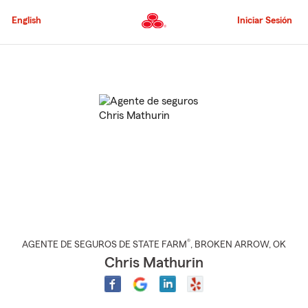
Pasar
al
English
Iniciar Sesión
contenido
principal
Comienzo
del
contenido
principal
®
AGENTE DE SEGUROS DE STATE FARM
,
BROKEN ARROW
, OK
Chris Mathurin