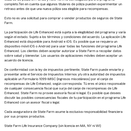
completo.Ten en cuenta que algunos titulares de póliza pueden experimentar un
retraso antes de que una nueva póliza sea elegible para recompensas.
Esto no es una solicitud para comprar o vender productos de seguros de State
Farm.
La participación de Life Enhanced está sujeta a la elegibilidad del programa y varía
según el estado. Sujeto a los términos y condiciones del acuerdo. La aplicación Life
Enhanced está disponible para Android e iOS. Es posible que se requiera un
dispositivo móvil iOS o Android para usar todas las funciones del programa Life
Enhanced. Los clientes deben aceptar autorizar a State Farm a recopilar datos
sobre salud y bienestar. Los usuarios de aplicaciones móviles deben aceptar un
acuerdo de licencia.
De conformidad con la ley de impuestos pertinente, State Farm puede enviarte y
presentar ante el Servicio de Impuestos Internos y/u otra autoridad de impuestos
aplicable un Formulario 1099-MISC (ingresos misceláneos) por el canje de
recompensas de Life Enhanced, según corresponda. Tú eres el único responsable
de cualquier consecuencia fiscal que surja del canje de recompensas de Life
Enhanced. State Farm no provee asesoría fiscal ni legal. Es posible que desees
discutir las posibles consecuencias fiscales de tu participación en el programa Life
Enhanced con un asesor fiscal o legal.
Cada aseguradora de State Farm asume la exclusiva responsabilidad financiera
por sus propios productos.
State Farm Life Insurance Company (sin licencia en MA, NY ni WI)