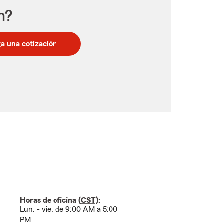
n?
a una cotización
Horas de oficina (
CST
):
Lun. - vie. de 9:00 AM a 5:00
PM