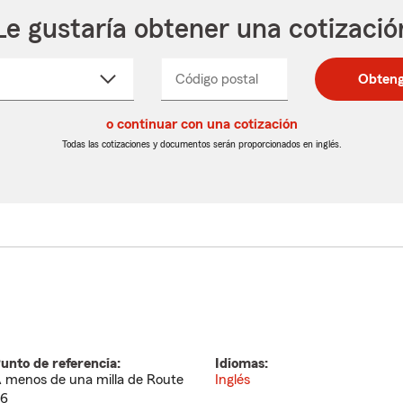
Le gustaría obtener una cotizació
cione
Código postal
Ingresa
Ingresa
Obteng
_____
un
un
re
código
código
cto
o continuar con una cotización
postal
postal
de
de
Todas las cotizaciones y documentos serán proporcionados en inglés.
egable
5
5
dígitos
dígitos
unto de referencia:
Idiomas:
 menos de una milla de Route
Inglés
6