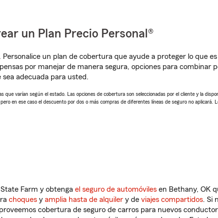
ear un Plan Precio Personal®
. Personalice un plan de cobertura que ayude a proteger lo que es 
pensas por manejar de manera segura, opciones para combinar pól
e sea adecuada para usted.
 que varían según el estado. Las opciones de cobertura son seleccionadas por el cliente y la disponib
, pero en ese caso el descuento por dos o más compras de diferentes líneas de seguro no aplicará. 
n State Farm y obtenga
el seguro de automóviles
en Bethany, OK qu
tra
choques
y
amplia hasta de alquiler
y de
viajes compartidos
. Si
s proveemos cobertura de seguro de carros para nuevos conductores