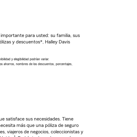
importante para usted: su familia, sus
izas y descuentos*, Halley Davis
ilidad y elegibilidad podrían variar.
Los ahorros, nombres de los descuentos, porcentajes,
e satisface sus necesidades. Tiene
 necesita más que una póliza de seguro
, viajeros de negocios, coleccionistas y
1