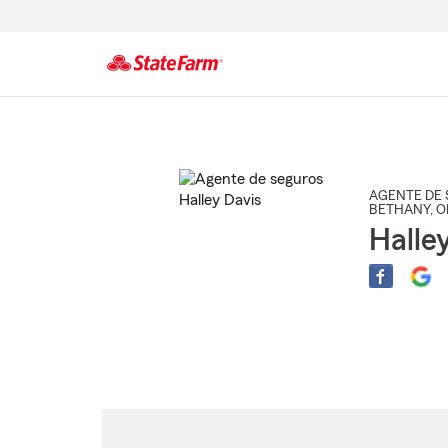
Comienzo
del
contenido
principal
AGENTE DE 
BETHANY
, 
Halle