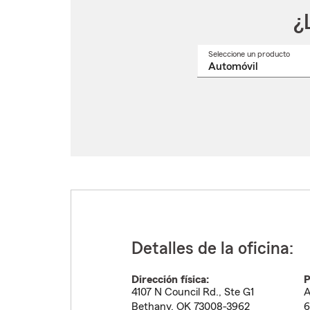
¿
Seleccione un producto
Selec
un
nomb
de
produ
del
menú
despl
Detalles de la oficina:
Dirección física:
P
4107 N Council Rd., Ste G1
A
Bethany
,
OK
73008-3962
6