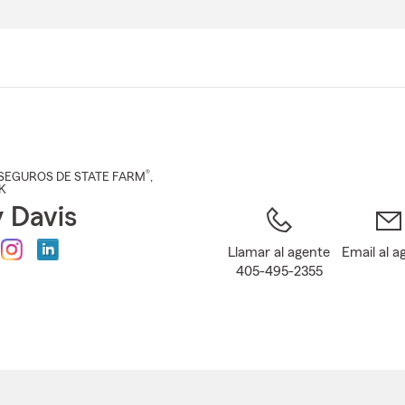
Pasar
al
contenido
principal
®
SEGUROS DE STATE FARM
,
OK
y Davis
Llamar al agente
Email al a
405-495-2355