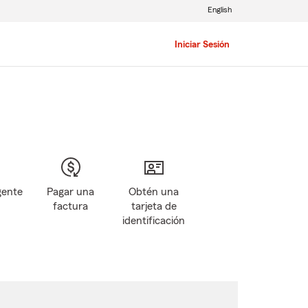
English
Iniciar Sesión
gente
Pagar una
Obtén una
factura
tarjeta de
identificación