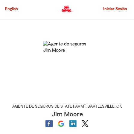
Pasar
al
English
Iniciar Sesión
contenido
principal
Comienzo
del
contenido
principal
®
AGENTE DE SEGUROS DE STATE FARM
,
BARTLESVILLE
, OK
Jim Moore