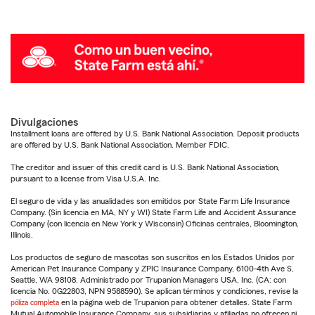
Divulgaciones
Installment loans are offered by U.S. Bank National Association. Deposit products
are offered by U.S. Bank National Association. Member FDIC.
The creditor and issuer of this credit card is U.S. Bank National Association,
pursuant to a license from Visa U.S.A. Inc.
El seguro de vida y las anualidades son emitidos por State Farm Life Insurance
Company. (Sin licencia en MA, NY y WI) State Farm Life and Accident Assurance
Company (con licencia en New York y Wisconsin) Oficinas centrales, Bloomington,
Illinois.
Los productos de seguro de mascotas son suscritos en los Estados Unidos por
American Pet Insurance Company y ZPIC Insurance Company, 6100-4th Ave S,
Seattle, WA 98108. Administrado por Trupanion Managers USA, Inc. (CA: con
licencia No. 0G22803, NPN 9588590). Se aplican términos y condiciones, revise la
póliza completa
en la página web de Trupanion para obtener detalles. State Farm
Mutual Automobile Insurance Company, sus subsidiarias y afiliadas no ofrecen ni