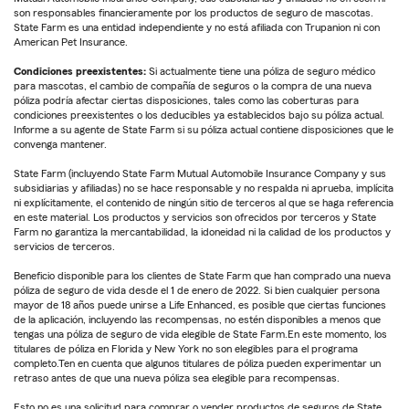
son responsables financieramente por los productos de seguro de mascotas.
State Farm es una entidad independiente y no está afiliada con Trupanion ni con
American Pet Insurance.
Condiciones preexistentes:
Si actualmente tiene una póliza de seguro médico
para mascotas, el cambio de compañía de seguros o la compra de una nueva
póliza podría afectar ciertas disposiciones, tales como las coberturas para
condiciones preexistentes o los deducibles ya establecidos bajo su póliza actual.
Informe a su agente de State Farm si su póliza actual contiene disposiciones que le
convenga mantener.
State Farm (incluyendo State Farm Mutual Automobile Insurance Company y sus
subsidiarias y afiliadas) no se hace responsable y no respalda ni aprueba, implícita
ni explícitamente, el contenido de ningún sitio de terceros al que se haga referencia
en este material. Los productos y servicios son ofrecidos por terceros y State
Farm no garantiza la mercantabilidad, la idoneidad ni la calidad de los productos y
servicios de terceros.
Beneficio disponible para los clientes de State Farm que han comprado una nueva
póliza de seguro de vida desde el 1 de enero de 2022. Si bien cualquier persona
mayor de 18 años puede unirse a Life Enhanced, es posible que ciertas funciones
de la aplicación, incluyendo las recompensas, no estén disponibles a menos que
tengas una póliza de seguro de vida elegible de State Farm.En este momento, los
titulares de póliza en Florida y New York no son elegibles para el programa
completo.Ten en cuenta que algunos titulares de póliza pueden experimentar un
retraso antes de que una nueva póliza sea elegible para recompensas.
Esto no es una solicitud para comprar o vender productos de seguros de State