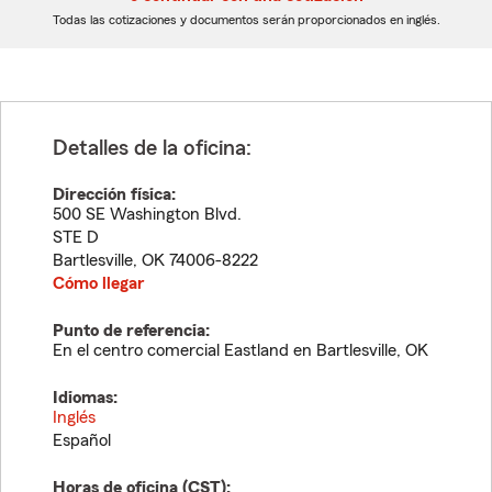
dígitos
dígitos
Todas las cotizaciones y documentos serán proporcionados en inglés.
Detalles de la oficina:
Dirección física:
500 SE Washington Blvd.
STE D
Bartlesville
,
OK
74006-8222
Cómo llegar
Punto de referencia:
En el centro comercial Eastland en Bartlesville, OK
Idiomas:
Inglés
Español
Horas de oficina (
CST
):