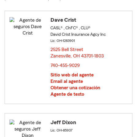
Dave Crist
CASL® , ChFC® , CLU®
David Crist Insurance Agcy Inc
Lic: OH-1283901
2525 Bell Street
Zanesville, OH 43701-1803
opens in new window
740-455-9029
Sitio web del agente
Email al agente
Obtener una cotización
Agente de texto
Jeff Dixon
Lic: OH-85937