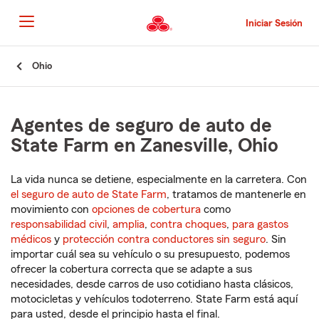
Pasar
al
Iniciar Sesión
contenido
principal
Comienzo
Ohio
del
contenido
principal
Agentes de seguro de auto de
State Farm en Zanesville, Ohio
La vida nunca se detiene, especialmente en la carretera. Con
el seguro de auto de State Farm
, tratamos de mantenerle en
movimiento con
opciones de cobertura
como
responsabilidad civil
,
amplia
,
contra choques
,
para gastos
médicos
y
protección contra conductores sin seguro
. Sin
importar cuál sea su vehículo o su presupuesto, podemos
ofrecer la cobertura correcta que se adapte a sus
necesidades, desde carros de uso cotidiano hasta clásicos,
motocicletas y vehículos todoterreno. State Farm está aquí
para usted, desde el principio hasta el final.