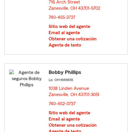
716 Arch Street
Zanesville, OH 43701-5702
opens in new window
740-455-3727
Sitio web del agente
Email al agente
Obtener una cotización
Agente de texto
Bobby Phillips
Lic: OH-1665655
1038 Linden Avenue
Zanesville, OH 43701-3051
opens in new window
740-452-0737
Sitio web del agente
Email al agente
Obtener una cotización
Agente de texto