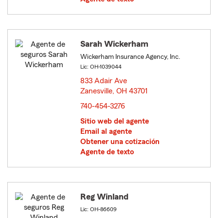
Sarah Wickerham
Wickerham Insurance Agency, Inc.
Lic: OH-1039044
833 Adair Ave
Zanesville, OH 43701
opens in new window
740-454-3276
Sitio web del agente
Email al agente
Obtener una cotización
Agente de texto
Reg Winland
Lic: OH-86609