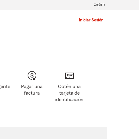
English
Iniciar Sesión
gente
Pagar una
Obtén una
factura
tarjeta de
identificación