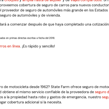
tra
choques
y
amplia hasta de alquiler
y de
viajes compartidos
. Si
s proveemos cobertura de seguro de carros para nuevos conductores
l proveedor de seguro de automóviles más grande en los Estados
seguro de automóviles y de vivienda.
dará a comenzar después de que haya completado una cotización d
sados en primas directas escritas a fecha del 2018.
rros en línea
. ¡Es rápido y sencillo!
ro de motocicleta desde 1962? State Farm ofrece seguro de motoci
 obtiene el mismo servicio confiable de la proveedora de
seguro 
os a la propiedad hasta robo y gastos de emergencia, nuestro
segu
gar cobertura adicional si la necesita.