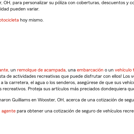
r, OH, para personalizar su póliza con coberturas, descuentos y 
ilidad pueden variar.
tocicleta
hoy mismo.
ante
, un
remolque de acampada
, una
embarcación
o un
vehículo 
ista de actividades recreativas que puede disfrutar con ellos! Los 
a la carretera, el agua o los senderos, asegúrese de que sus vehí
 recreativos. Proteja sus artículos más preciados dondequiera qu
ron Guilliams en Wooster, OH, acerca de una cotización de segur
n agente
para obtener una cotización de seguro de vehículos recre