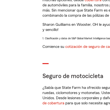
muchas opciones, desde
cobertura
con
de automóviles para la familia, nosotro
más. Sin mencionar que State Farm es e
combinando la compra de las pólizas de 
Sharon Guilliams en Wooster, OH le ayu
y sencillo!
1. Clasificación y datos de S&P Global Market Intelligence ba
Comience su
cotización de seguro de ca
Seguro de motocicleta
¿Sabía que State Farm ha ofrecido segu
ruedas, ciclomotores y motonetas. Usted
Unidos. Desde lesiones corporales y dañ
de cobertura
para que solo necesite agre