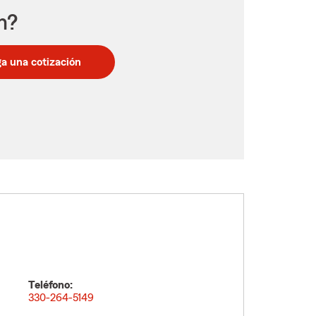
n?
a una cotización
Teléfono:
330-264-5149