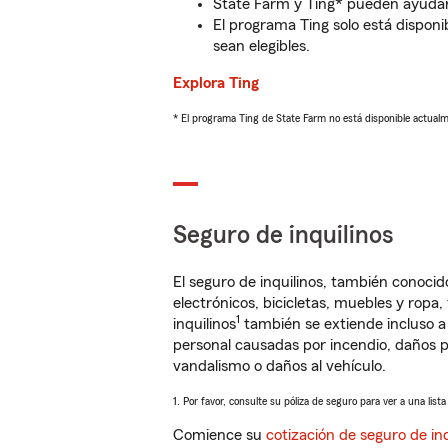
State Farm y Ting* pueden ayudarl
El programa Ting solo está disponib
sean elegibles.
Explora Ting
* El programa Ting de State Farm no está disponible actua
Seguro de inquilinos
El seguro de inquilinos, también conoc
electrónicos, bicicletas, muebles y ropa
1
inquilinos
también se extiende incluso a
personal causadas por incendio, daños p
vandalismo o daños al vehículo.
1. Por favor, consulte su póliza de seguro para ver a una list
Comience su
cotización de seguro de inq