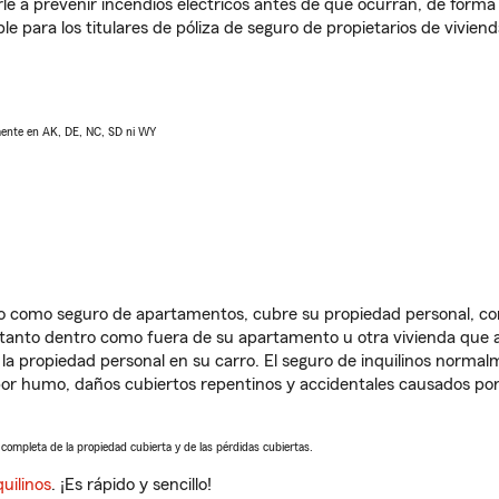
e a prevenir incendios eléctricos antes de que ocurran, de forma 
le para los titulares de póliza de seguro de propietarios de vivie
lmente en AK, DE, NC, SD ni WY
ido como seguro de apartamentos, cubre su propiedad personal, c
, tanto dentro como fuera de su apartamento u otra vivienda que a
 la propiedad personal en su carro. El seguro de inquilinos norma
or humo, daños cubiertos repentinos y accidentales causados por
a completa de la propiedad cubierta y de las pérdidas cubiertas.
uilinos
. ¡Es rápido y sencillo!