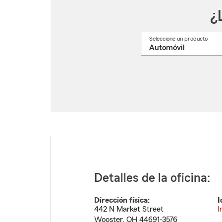
¿
Seleccione un producto
Selec
un
nomb
de
produ
del
menú
despl
Detalles de la oficina:
Dirección física:
I
442 N Market Street
I
Wooster
,
OH
44691-3576