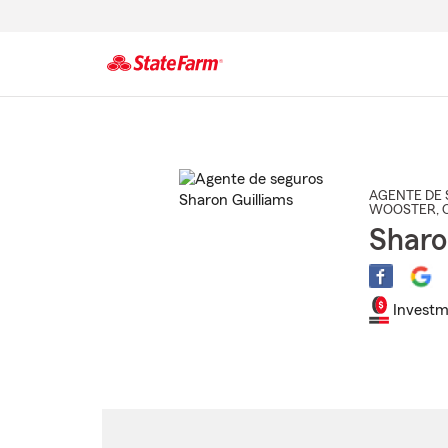
Comienzo
del
contenido
principal
AGENTE DE 
WOOSTER
,
Sharo
Investm