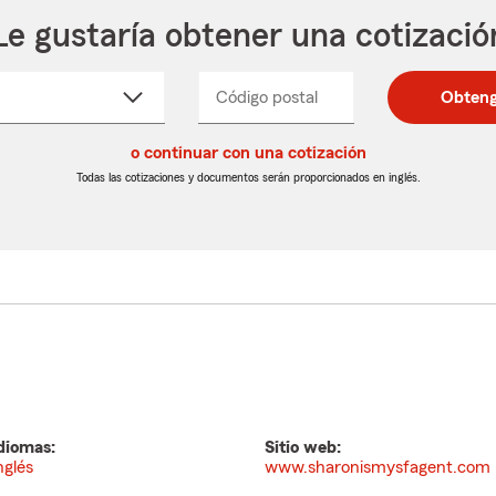
Le gustaría obtener una cotizació
cione
Código postal
Ingresa
Ingresa
Obteng
_____
un
un
re
código
código
cto
o continuar con una cotización
postal
postal
de
de
Todas las cotizaciones y documentos serán proporcionados en inglés.
egable
5
5
dígitos
dígitos
diomas:
Sitio web:
nglés
www.sharonismysfagent.com