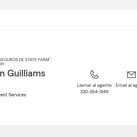
Pasar
al
contenido
principal
®
SEGUROS DE STATE FARM
,
 OH
n Guilliams
Llamar al agente
Email al a
330-264-5149
ent Services