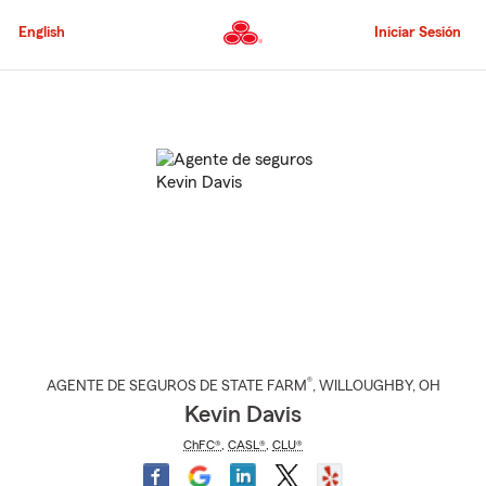
Pasar
al
English
Iniciar Sesión
contenido
principal
Comienzo
del
contenido
principal
®
AGENTE DE SEGUROS DE STATE FARM
,
WILLOUGHBY
, OH
Kevin Davis
ChFC®
,
CASL®
,
CLU®