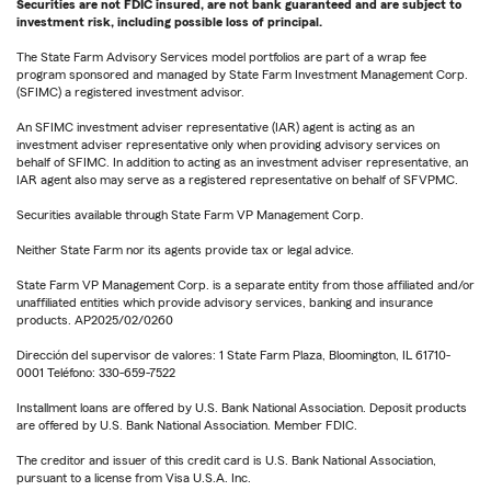
Securities are not FDIC insured, are not bank guaranteed and are subject to
investment risk, including possible loss of principal.
The State Farm Advisory Services model portfolios are part of a wrap fee
program sponsored and managed by State Farm Investment Management Corp.
(SFIMC) a registered investment advisor.
An SFIMC investment adviser representative (IAR) agent is acting as an
investment adviser representative only when providing advisory services on
behalf of SFIMC. In addition to acting as an investment adviser representative, an
IAR agent also may serve as a registered representative on behalf of SFVPMC.
Securities available through State Farm VP Management Corp.
Neither State Farm nor its agents provide tax or legal advice.
State Farm VP Management Corp. is a separate entity from those affiliated and/or
unaffiliated entities which provide advisory services, banking and insurance
products. AP2025/02/0260
Dirección del supervisor de valores: 1 State Farm Plaza, Bloomington, IL 61710-
0001 Teléfono: 330-659-7522
Installment loans are offered by U.S. Bank National Association. Deposit products
are offered by U.S. Bank National Association. Member FDIC.
The creditor and issuer of this credit card is U.S. Bank National Association,
pursuant to a license from Visa U.S.A. Inc.