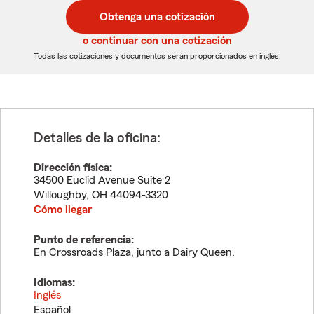
postal
postal
Obtenga una cotización
de
de
5
5
o continuar con una cotización
dígitos
dígitos
Todas las cotizaciones y documentos serán proporcionados en inglés.
Detalles de la oficina:
Dirección física:
34500 Euclid Avenue Suite 2
Willoughby
,
OH
44094-3320
Cómo llegar
Punto de referencia:
En Crossroads Plaza, junto a Dairy Queen.
Idiomas:
Inglés
Español