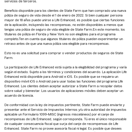
servicios de terceros.
Beneficio disponible para los clientes de State Farm que han comprado una nueva
póliza de seguro de vida desde el 1 de enero de 2022. Si bien cualquier persona
mayor de 18 años puede unirse a Life Enhanced, es posible que ciertas funciones
de la aplicación, incluyendo las recompensas, no estén disponibles a menos que
tengas una póliza de seguro de vida elegible de State Farm.En este momento, los
titulares de póliza en Florida y New York no son elegibles para el programa
completo.Ten en cuenta que algunos titulares de póliza pueden experimentar un
retraso antes de que una nueva póliza sea elegible para recompensas.
Esto no es una solicitud para comprar o vender productos de seguros de State
Farm.
La participación de Life Enhanced está sujeta a la elegibilidad del programa y varía
según el estado. Sujeto a los términos y condiciones del acuerdo. La aplicación Life
Enhanced está disponible para Android e iOS. Es posible que se requiera un
dispositivo móvil iOS o Android para usar todas las funciones del programa Life
Enhanced. Los clientes deben aceptar autorizar a State Farm a recopilar datos
sobre salud y bienestar. Los usuarios de aplicaciones móviles deben aceptar un
acuerdo de licencia.
De conformidad con la ley de impuestos pertinente, State Farm puede enviarte y
presentar ante el Servicio de Impuestos Internos y/u otra autoridad de impuestos
aplicable un Formulario 1099-MISC (ingresos misceláneos) por el canje de
recompensas de Life Enhanced, según corresponda. Tú eres el único responsable
de cualquier consecuencia fiscal que surja del canje de recompensas de Life
Enhanced. State Farm no provee asesoría fiscal ni legal. Es posible que desees