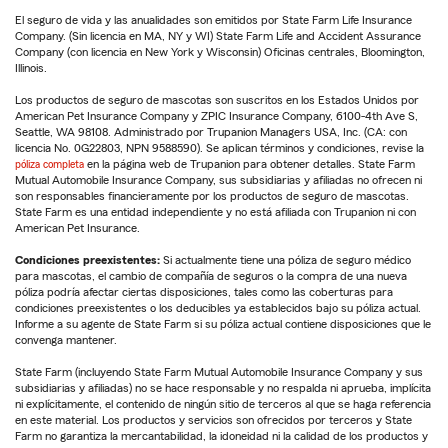
El seguro de vida y las anualidades son emitidos por State Farm Life Insurance
Company. (Sin licencia en MA, NY y WI) State Farm Life and Accident Assurance
Company (con licencia en New York y Wisconsin) Oficinas centrales, Bloomington,
Illinois.
Los productos de seguro de mascotas son suscritos en los Estados Unidos por
American Pet Insurance Company y ZPIC Insurance Company, 6100-4th Ave S,
Seattle, WA 98108. Administrado por Trupanion Managers USA, Inc. (CA: con
licencia No. 0G22803, NPN 9588590). Se aplican términos y condiciones, revise la
póliza completa
en la página web de Trupanion para obtener detalles. State Farm
Mutual Automobile Insurance Company, sus subsidiarias y afiliadas no ofrecen ni
son responsables financieramente por los productos de seguro de mascotas.
State Farm es una entidad independiente y no está afiliada con Trupanion ni con
American Pet Insurance.
Condiciones preexistentes:
Si actualmente tiene una póliza de seguro médico
para mascotas, el cambio de compañía de seguros o la compra de una nueva
póliza podría afectar ciertas disposiciones, tales como las coberturas para
condiciones preexistentes o los deducibles ya establecidos bajo su póliza actual.
Informe a su agente de State Farm si su póliza actual contiene disposiciones que le
convenga mantener.
State Farm (incluyendo State Farm Mutual Automobile Insurance Company y sus
subsidiarias y afiliadas) no se hace responsable y no respalda ni aprueba, implícita
ni explícitamente, el contenido de ningún sitio de terceros al que se haga referencia
en este material. Los productos y servicios son ofrecidos por terceros y State
Farm no garantiza la mercantabilidad, la idoneidad ni la calidad de los productos y