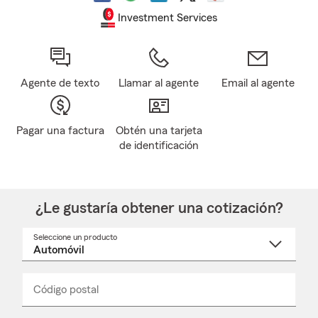
Investment Services
Agente de texto
Llamar al agente
Email al agente
Pagar una factura
Obtén una tarjeta
de identificación
¿Le gustaría obtener una cotización?
Seleccione un producto
Seleccione
un
nombre
de
producto
del
Código postal
Ingresa
Ingresa
_____
menú
un
un
desplegable
código
código