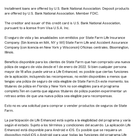
Installment loans are offered by U.S. Bank National Association. Deposit products
are offered by U.S. Bank National Association. Member FDIC.
The creditor and issuer of this credit card is U.S. Bank National Association,
pursuant to a license from Visa U.S.A. Inc.
El seguro de vida y las anualidades son emitidos por State Farm Life Insurance
Company. (Sin licencia en MA, NY y WI) State Farm Life and Accident Assurance
Company (con licencia en New York y Wisconsin) Oficinas centrales, Bloomington,
Illinois.
Beneficio disponible para los clientes de State Farm que han comprado una nueva
póliza de seguro de vida desde el 1 de enero de 2022. Si bien cualquier persona
mayor de 18 años puede unirse a Life Enhanced, es posible que ciertas funciones
de la aplicación, incluyendo las recompensas, no estén disponibles a menos que
tengas una póliza de seguro de vida elegible de State Farm.En este momento, los
titulares de póliza en Florida y New York no son elegibles para el programa
completo.Ten en cuenta que algunos titulares de póliza pueden experimentar un
retraso antes de que una nueva póliza sea elegible para recompensas.
Esto no es una solicitud para comprar o vender productos de seguros de State
Farm.
La participación de Life Enhanced está sujeta a la elegibilidad del programa y varía
según el estado. Sujeto a los términos y condiciones del acuerdo. La aplicación Life
Enhanced está disponible para Android e iOS. Es posible que se requiera un
dispositivo móvil iOS o Android para usar todas las funciones del programa Life