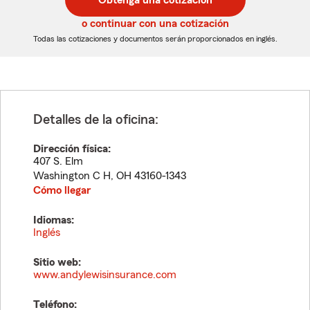
Obtenga una cotización
de
de
5
5
o continuar con una cotización
dígitos
dígitos
Todas las cotizaciones y documentos serán proporcionados en inglés.
Detalles de la oficina:
Dirección física:
407 S. Elm
Washington C H
,
OH
43160-1343
Cómo llegar
Idiomas:
Inglés
Sitio web:
www.andylewisinsurance.com
Teléfono: