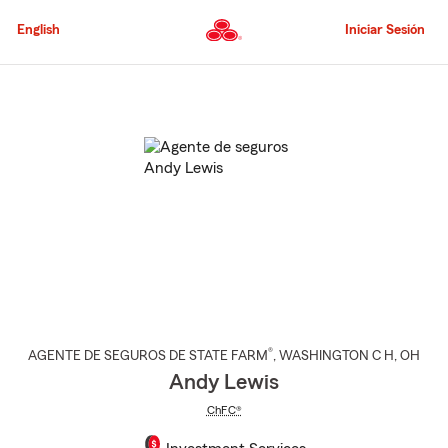
Pasar
al
English
Iniciar Sesión
contenido
principal
Comienzo
del
contenido
principal
®
AGENTE DE SEGUROS DE STATE FARM
,
WASHINGTON C H
, OH
Andy Lewis
ChFC®