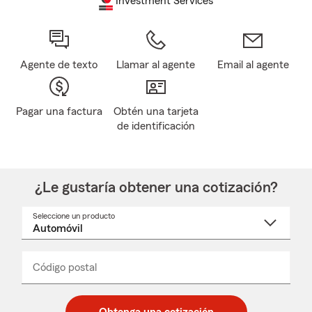
Investment Services
Agente de texto
Llamar al agente
Email al agente
Pagar una factura
Obtén una tarjeta
de identificación
¿Le gustaría obtener una cotización?
Seleccione un producto
Seleccione
un
nombre
de
producto
del
Código postal
Ingresa
Ingresa
_____
menú
un
un
desplegable
código
código
postal
postal