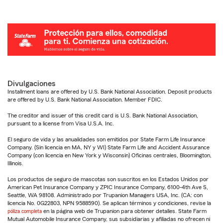
Divulgaciones
Installment loans are offered by U.S. Bank National Association. Deposit products
are offered by U.S. Bank National Association. Member FDIC.
The creditor and issuer of this credit card is U.S. Bank National Association,
pursuant to a license from Visa U.S.A. Inc.
El seguro de vida y las anualidades son emitidos por State Farm Life Insurance
Company. (Sin licencia en MA, NY y WI) State Farm Life and Accident Assurance
Company (con licencia en New York y Wisconsin) Oficinas centrales, Bloomington,
Illinois.
Los productos de seguro de mascotas son suscritos en los Estados Unidos por
American Pet Insurance Company y ZPIC Insurance Company, 6100-4th Ave S,
Seattle, WA 98108. Administrado por Trupanion Managers USA, Inc. (CA: con
licencia No. 0G22803, NPN 9588590). Se aplican términos y condiciones, revise la
póliza completa
en la página web de Trupanion para obtener detalles. State Farm
Mutual Automobile Insurance Company, sus subsidiarias y afiliadas no ofrecen ni