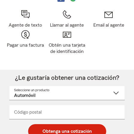
Agente de texto
Llamar al agente
Email al agente
Pagar una factura
Obtén una tarjeta
de identificación
¿Le gustaría obtener una cotización?
Seleccione un producto
Seleccione
un
nombre
de
producto
del
Código postal
Ingresa
Ingresa
_____
menú
un
un
desplegable
código
código
postal
postal
Obtenga una cotización
de
de