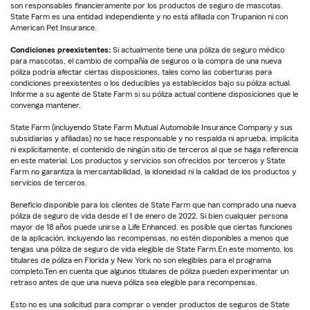
son responsables financieramente por los productos de seguro de mascotas.
State Farm es una entidad independiente y no está afiliada con Trupanion ni con
American Pet Insurance.
Condiciones preexistentes:
Si actualmente tiene una póliza de seguro médico
para mascotas, el cambio de compañía de seguros o la compra de una nueva
póliza podría afectar ciertas disposiciones, tales como las coberturas para
condiciones preexistentes o los deducibles ya establecidos bajo su póliza actual.
Informe a su agente de State Farm si su póliza actual contiene disposiciones que le
convenga mantener.
State Farm (incluyendo State Farm Mutual Automobile Insurance Company y sus
subsidiarias y afiliadas) no se hace responsable y no respalda ni aprueba, implícita
ni explícitamente, el contenido de ningún sitio de terceros al que se haga referencia
en este material. Los productos y servicios son ofrecidos por terceros y State
Farm no garantiza la mercantabilidad, la idoneidad ni la calidad de los productos y
servicios de terceros.
Beneficio disponible para los clientes de State Farm que han comprado una nueva
póliza de seguro de vida desde el 1 de enero de 2022. Si bien cualquier persona
mayor de 18 años puede unirse a Life Enhanced, es posible que ciertas funciones
de la aplicación, incluyendo las recompensas, no estén disponibles a menos que
tengas una póliza de seguro de vida elegible de State Farm.En este momento, los
titulares de póliza en Florida y New York no son elegibles para el programa
completo.Ten en cuenta que algunos titulares de póliza pueden experimentar un
retraso antes de que una nueva póliza sea elegible para recompensas.
Esto no es una solicitud para comprar o vender productos de seguros de State