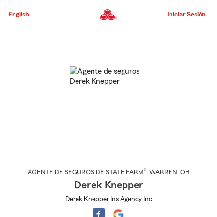
Pasar
al
English
Iniciar Sesión
contenido
principal
Comienzo
del
contenido
principal
®
AGENTE DE SEGUROS DE STATE FARM
,
WARREN
, OH
Derek Knepper
Derek Knepper Ins Agency Inc