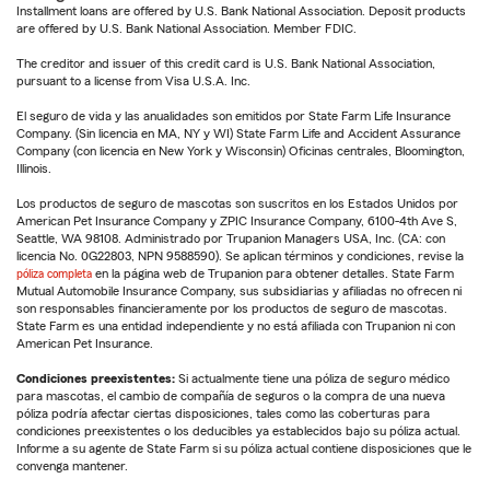
Installment loans are offered by U.S. Bank National Association. Deposit products
are offered by U.S. Bank National Association. Member FDIC.
The creditor and issuer of this credit card is U.S. Bank National Association,
pursuant to a license from Visa U.S.A. Inc.
El seguro de vida y las anualidades son emitidos por State Farm Life Insurance
Company. (Sin licencia en MA, NY y WI) State Farm Life and Accident Assurance
Company (con licencia en New York y Wisconsin) Oficinas centrales, Bloomington,
Illinois.
Los productos de seguro de mascotas son suscritos en los Estados Unidos por
American Pet Insurance Company y ZPIC Insurance Company, 6100-4th Ave S,
Seattle, WA 98108. Administrado por Trupanion Managers USA, Inc. (CA: con
licencia No. 0G22803, NPN 9588590). Se aplican términos y condiciones, revise la
póliza completa
en la página web de Trupanion para obtener detalles. State Farm
Mutual Automobile Insurance Company, sus subsidiarias y afiliadas no ofrecen ni
son responsables financieramente por los productos de seguro de mascotas.
State Farm es una entidad independiente y no está afiliada con Trupanion ni con
American Pet Insurance.
Condiciones preexistentes:
Si actualmente tiene una póliza de seguro médico
para mascotas, el cambio de compañía de seguros o la compra de una nueva
póliza podría afectar ciertas disposiciones, tales como las coberturas para
condiciones preexistentes o los deducibles ya establecidos bajo su póliza actual.
Informe a su agente de State Farm si su póliza actual contiene disposiciones que le
convenga mantener.