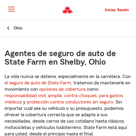
Pasar
al
Iniciar Sesión
contenido
principal
Comienzo
Ohio
del
contenido
principal
Agentes de seguro de auto de
State Farm en Shelby, Ohio
La vida nunca se detiene, especialmente en la carretera. Con
el seguro de auto de State Farm
, tratamos de mantenerle en
movimiento con
opciones de cobertura
como
responsabilidad civil
,
amplia
,
contra choques
,
para gastos
médicos
y
protección contra conductores sin seguro
. Sin
importar cuál sea su vehículo o su presupuesto, podemos
ofrecer la cobertura correcta que se adapte a sus
necesidades, desde carros de uso cotidiano hasta clásicos,
motocicletas y vehículos todoterreno. State Farm está aquí
para usted, desde el principio hasta el final.