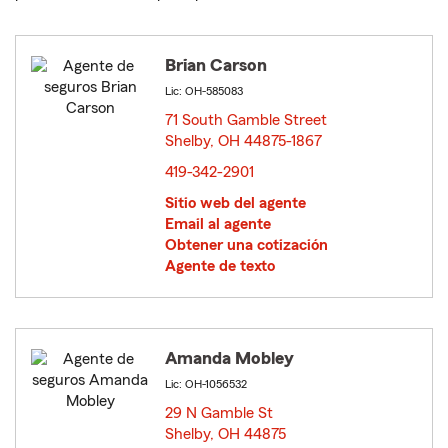
Brian Carson
Lic: OH-585083
71 South Gamble Street
Shelby, OH 44875-1867
opens in new window
419-342-2901
Sitio web del agente
Email al agente
Obtener una cotización
Agente de texto
Amanda Mobley
Lic: OH-1056532
29 N Gamble St
Shelby, OH 44875
opens in new window