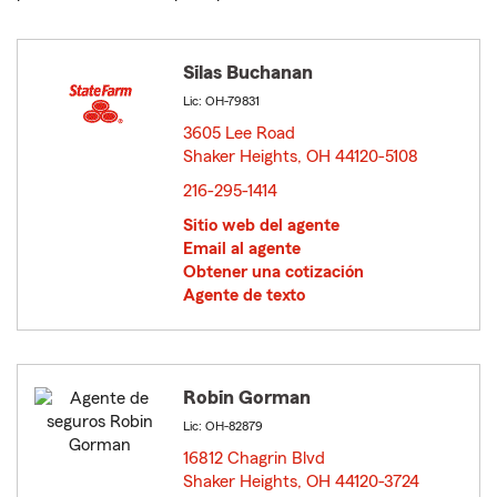
Silas Buchanan
Lic: OH-79831
3605 Lee Road
Shaker Heights, OH 44120-5108
opens in new window
216-295-1414
Sitio web del agente
Email al agente
Obtener una cotización
Agente de texto
Robin Gorman
Lic: OH-82879
16812 Chagrin Blvd
Shaker Heights, OH 44120-3724
opens in new window