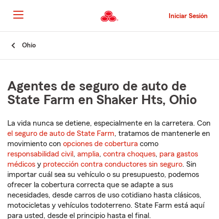
Pasar
al
Iniciar Sesión
contenido
principal
Comienzo
Ohio
del
contenido
principal
Agentes de seguro de auto de
State Farm en Shaker Hts, Ohio
La vida nunca se detiene, especialmente en la carretera. Con
el seguro de auto de State Farm
, tratamos de mantenerle en
movimiento con
opciones de cobertura
como
responsabilidad civil
,
amplia
,
contra choques
,
para gastos
médicos
y
protección contra conductores sin seguro
. Sin
importar cuál sea su vehículo o su presupuesto, podemos
ofrecer la cobertura correcta que se adapte a sus
necesidades, desde carros de uso cotidiano hasta clásicos,
motocicletas y vehículos todoterreno. State Farm está aquí
para usted, desde el principio hasta el final.