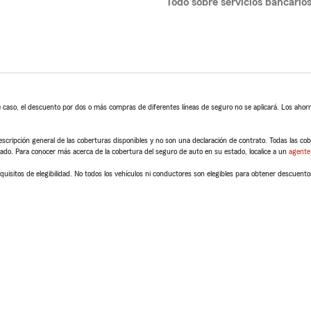
Todo sobre servicios bancario
 caso, el descuento por dos o más compras de diferentes líneas de seguro no se aplicará. Los ahorro
scripción general de las coberturas disponibles y no son una declaración de contrato. Todas las cober
tado. Para conocer más acerca de la cobertura del seguro de auto en su estado, localice a un
agente
quisitos de elegibilidad. No todos los vehículos ni conductores son elegibles para obtener descuento