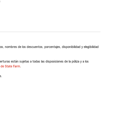
s
s, nombres de los descuentos, porcentajes, disponibilidad y elegibilidad
turas están sujetas a todas las disposiciones de la póliza y a los
 de State Farm
.
s.