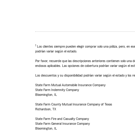
1
Los clientes siempre pueden elegir comprar solo una póliza, pero, en ese
podrían variar según el estado.
Por favor, recuerde que las descripciones anteriores contienen solo una de
endosos aplicables. Las opciones de cobertura podrían variar según el es
Los descuentos y su disponibilidad podrían variar según el estado y los re
State Farm Mutual Automobile Insurance Company
State Farm Indemnity Company
Bloomington, IL
State Farm County Mutual Insurance Company of Texas
Richardson, TX
State Farm Fire and Casualty Company
State Farm General Insurance Company
Bloomington, IL