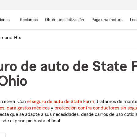
Pasar
al
siones
Reclamos
Obtén una cotización
Paga una factura
Loc
contenido
principal
hmond Hts
uro de auto de State 
Ohio
arretera. Con
el seguro de auto de State Farm
, tratamos de mant
es
,
para gastos médicos
y
protección contra conductores sin seg
cta que se adapte a sus necesidades, desde carros de uso cotidian
de el principio hasta el final.