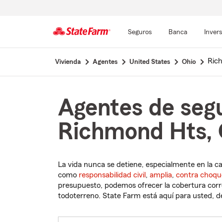
Seguros
Banca
Inver
Comienzo
Ric
Vivienda
Agentes
United States
Ohio
del
contenido
principal
Agentes de seg
Richmond Hts, 
La vida nunca se detiene, especialmente en la c
como
responsabilidad civil
,
amplia
,
contra choqu
presupuesto, podemos ofrecer la cobertura corre
todoterreno. State Farm está aquí para usted, des