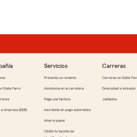
añía
Servicios
Carreras
anos
Presenta un reclamo
Carreras en State Fa
e State Farm
Asistencia en la carretera
Diversidad e inclusión
Prensa
Paga una factura
Jubilados
 a empresa (B2B)
Inscríbete en pago automático
Ahorra papel
Obtén tu tarjeta de